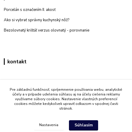
Porcelán s označením II. akosť
Ako si vybrať správny kuchynský nôž?
Bezolovnatý krištáľ verzus olovnatý -
porovnanie
kontakt
Zákaznícka podpora eshop mati
+421 908 861 051
Pre základnú funkčnosť, spríjemnenie používania webu, analytické
účely a v prípade udelenia súhlasu aj na účely cielenia reklamy
(Po - Pia 7:30-15:30)
využívame súbory cookies. Nastavenie vlastných preferencií
cookies môžete kedykoľvek upraviť odkazom v spodnej časti
info@mati.sk
stránok.
Súhlasím
Nastavenia