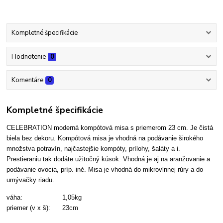
Kompletné špecifikácie
Hodnotenie
0
Komentáre
0
Kompletné špecifikácie
CELEBRATION moderná kompótová misa s priemerom 23 cm. Je čistá
biela bez dekoru. Kompótová misa je vhodná na podávanie širokého
množstva potravín, najčastejšie kompóty, prílohy, šaláty a i.
Prestieraniu tak dodáte užitočný kúsok. Vhodná je aj na aranžovanie a
podávanie ovocia, príp. iné. Misa je vhodná do mikrovlnnej rúry a do
umývačky riadu.
váha: 1,05kg
priemer (v x š): 23cm