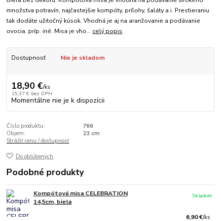
biela bez dekoru. Kompótová misa je vhodná na podávanie širokého
množstva potravín, najčastejšie kompóty, prílohy, šaláty a i. Prestieraniu
tak dodáte užitočný kúsok. Vhodná je aj na aranžovanie a podávanie
ovocia, príp. iné. Misa je vho...
celý popis
Dostupnosť
Nie je skladom
18,90 €
/
ks
15,37 €
bez DPH
Momentálne nie je k dispozícii
Číslo produktu:
766
Objem:
23 cm
Strážiť cenu / dostupnosť
Do obľúbených
Podobné produkty
Kompótová misa CELEBRATION
Skladom
14,5cm, biela
6,90 €
/
ks