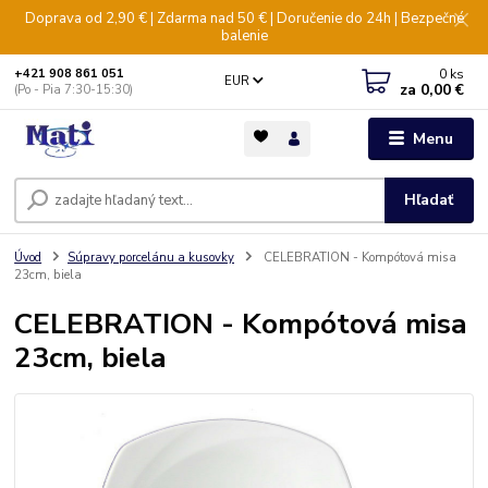
Doprava od 2,90 € | Zdarma nad 50 € | Doručenie do 24h | Bezpečné
balenie
0
ks
+421 908 861 051
EUR
za
0,00 €
(Po - Pia 7:30-15:30)
Menu
Hľadať
Úvod
Súpravy porcelánu a kusovky
CELEBRATION - Kompótová misa
23cm, biela
CELEBRATION - Kompótová misa
23cm, biela