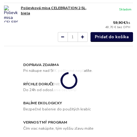
Polievková misa CELEBRATION 2,5L,
Skladom
biela
59,90 €
/
ks
48,70 €
bez DPH
Pridať do košíka
DOPRAVA ZDARMA
Pri nákupe nad 50€ poštovné neplatíte.
RÝCHLE DORUČENIE
Do 24h od odoslania cez DPD
BALÍME EKOLOGICKY
Bezpečné balenie do použitých krabíc
VERNOSTNÝ PROGRAM
Čím viac nakúpite, tým vyššiu zľavu máte