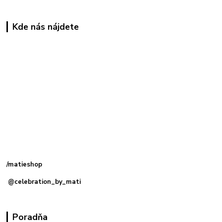
Kde nás nájdete
Kamenná
predajňa: Priemyselná 2, 949 01 Nitra
/matieshop
@celebration_by_mati
Poradňa