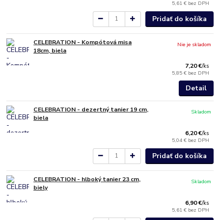
5,61 €
bez DPH
Pridať do košíka
CELEBRATION - Kompótová misa
Nie je skladom
18cm, biela
7,20 €
/
ks
5,85 €
bez DPH
Detail
CELEBRATION - dezertný tanier 19 cm,
Skladom
biela
6,20 €
/
ks
5,04 €
bez DPH
Pridať do košíka
CELEBRATION - hlboký tanier 23 cm,
Skladom
biely
6,90 €
/
ks
5,61 €
bez DPH