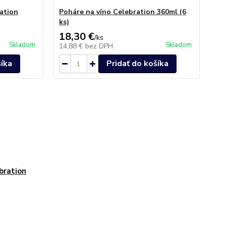
ation
Poháre na víno Celebration 360ml (6
Po
ks)
ks)
18,30 €
20
/
ks
Skladom
Skladom
14,88 €
bez DPH
16
šíka
Pridať do košíka
bration