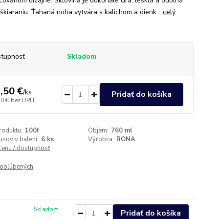
covanom dizajne. Sklovina je dokonale číra, lesklá a odolná
oškiaraniu. Ťahaná noha vytvára s kalichom a dienk...
celý
tupnosť
Skladom
,50 €
/
ks
Pridať do košíka
48 €
bez DPH
roduktu:
100f
Objem:
760 ml
usov v balení:
6 ks
Výrobca:
RONA
 cenu / dostupnosť
obľúbených
Skladom
Pridať do košíka