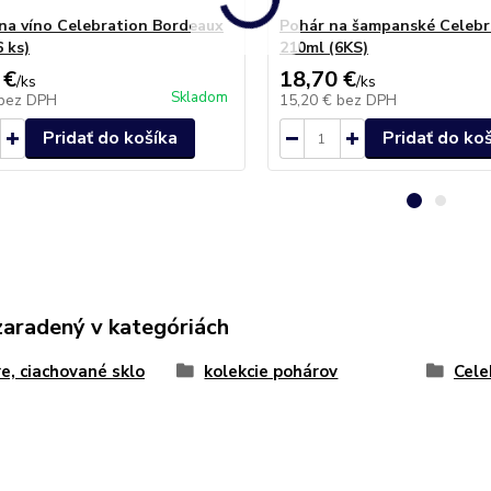
na víno Celebration Bordeaux
Pohár na šampanské Celebr
 ks)
210ml (6KS)
 €
18,70 €
/
ks
/
ks
Skladom
bez DPH
15,20 €
bez DPH
Pridať do košíka
Pridať do ko
zaradený v kategóriách
e, ciachované sklo
kolekcie pohárov
Cele