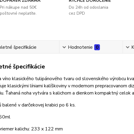
DOPRAVA ZDARMA
RÝCHLE DORUČENIE
Pri nákupe nad 50€
Do 24h od odoslania
poštovné neplatíte.
cez DPD
etné špecifikácie
Hodnotenie
0
K
tné špecifikácie
a víno klasického tulipánového tvaru od slovenského výrobcu k
uje klasickými líniami kalíškoviny v modernom prepracovanom dizaj
iu. Ťahaná noha vytvára s kalichom a dienkom kompaktný celok a 
 balené v darčekovej krabici po 6 ks.
760ml
priemer kalichu: 233 x 122 mm