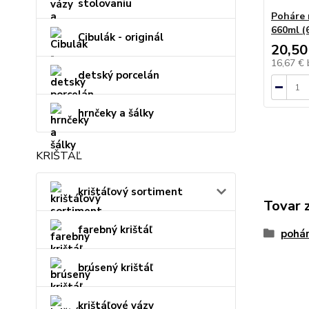
stolovaniu
Poháre 
660ml (6
Cibulák - originál
20,50
16,67 €
detský porcelán
hrnčeky a šálky
KRIŠTÁĽ
krištáľový sortiment
Tovar 
farebný krištáľ
pohár
brúsený krištáľ
krištáľové vázy