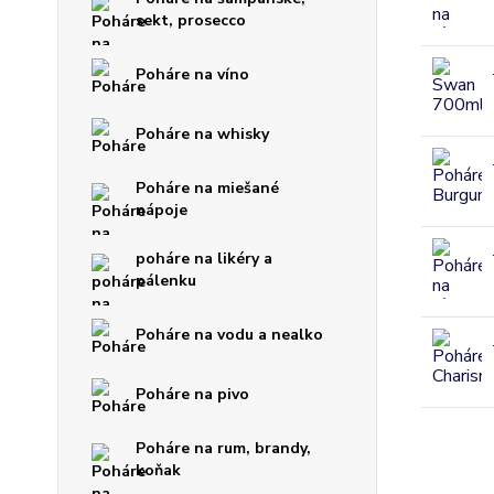
sekt, prosecco
Poháre na víno
Poháre na whisky
Poháre na miešané
nápoje
poháre na likéry a
pálenku
Poháre na vodu a nealko
Poháre na pivo
Poháre na rum, brandy,
koňak