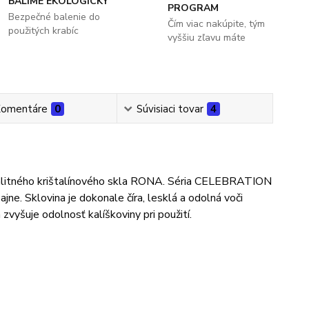
BALÍME EKOLOGICKY
PROGRAM
Bezpečné balenie do
Čím viac nakúpite, tým
použitých krabíc
vyššiu zľavu máte
omentáre
0
Súvisiaci tovar
4
valitného krištalínového skla RONA. Séria CELEBRATION
ne. Sklovina je dokonale číra, lesklá a odolná voči
zvyšuje odolnosť kalíškoviny pri použití.