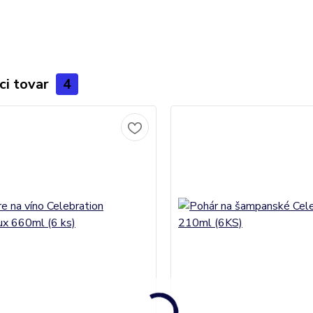
ci tovar
4