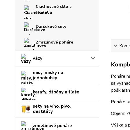
Ciachované sklo a
HoReCa
Darčekové sety
Zmrzlinové poháre
Kompl
vázy
Komple
misy, misky na
Poháre n
jednohubky
sa vyznač
poškiaran
karafy, džbány a fľaše
Poháre sú
sety na víno, pivo,
destiláty
Objem: 
Výška a 
zmrzlinové poháre