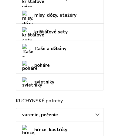
misy, dózy, etažéry
krištáľové sety
fľaše a džbány
poháre
svietniky
KUCHYNSKÉ potreby
varenie, pečenie
hrnce, kastróly