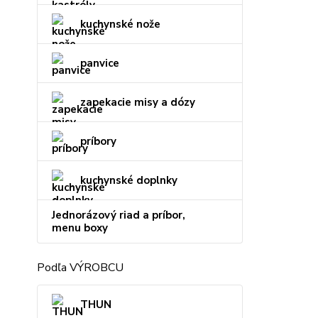
kuchynské nože
panvice
zapekacie misy a dózy
príbory
kuchynské doplnky
Jednorázový riad a príbor,
menu boxy
Podľa VÝROBCU
THUN