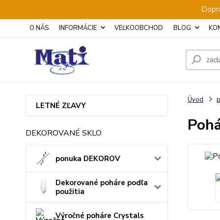
Dopra
O NÁS
INFORMÁCIE
VEĽKOOBCHOD
BLOG
KO
Úvod
p
LETNÉ ZĽAVY
Pohá
DEKOROVANÉ SKLO
ponuka DEKOROV
Dekorované poháre podľa
použitia
Výročné poháre Crystals