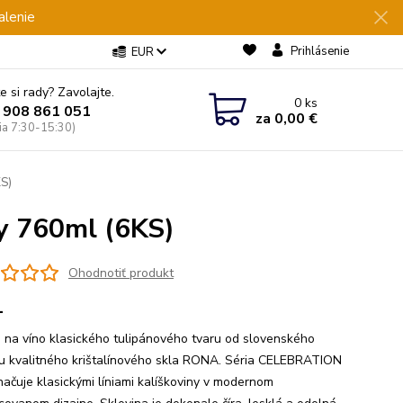
alenie
Prihlásenie
EUR
e si rady? Zavolajte.
0
ks
 908 861 051
za
0,00 €
Pia 7:30-15:30)
KS)
y 760ml (6KS)
Ohodnotiť produkt
1
 na víno klasického tulipánového tvaru od slovenského
u kvalitného krištalínového skla RONA. Séria CELEBRATION
načuje klasickými líniami kalíškoviny v modernom