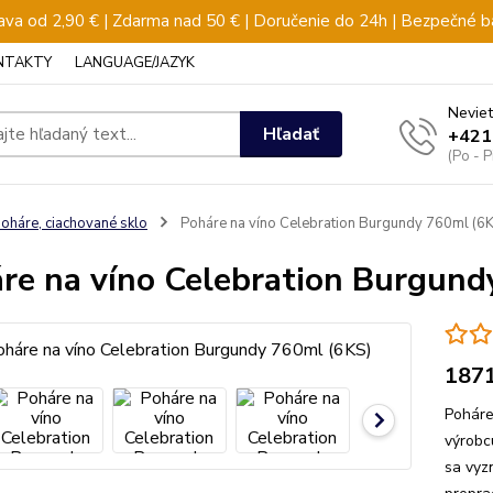
va od 2,90 € | Zdarma nad 50 € | Doručenie do 24h | Bezpečné b
NTAKTY
LANGUAGE/JAZYK
Neviet
Hľadať
+421
(Po - 
oháre, ciachované sklo
Poháre na víno Celebration Burgundy 760ml (6
re na víno Celebration Burgund
187
Poháre
výrobc
sa vyz