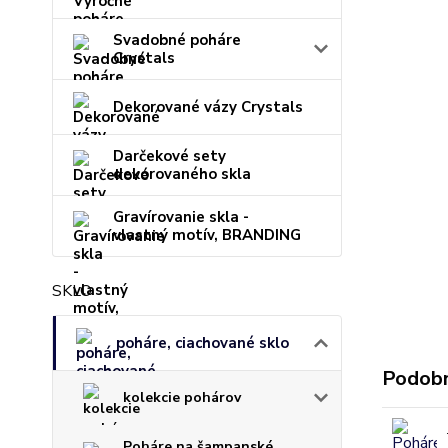
Svadobné poháre
Crystals
Dekorované vázy Crystals
Darčekové sety
dekorovaného skla
Gravírovanie skla -
vlastný motív, BRANDING
SKLO
poháre, ciachované sklo
Podobn
kolekcie pohárov
Poháre na šampanské,