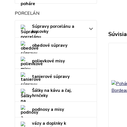
PORCELÁN
Súpravy porcelánu a
kusovky
Súvisia
obedové súpravy
polievkové misy
tanierové súpravy
Šálky na kávu a čaj,
hrnčeky
podnosy a misy
vázy a doplnky k