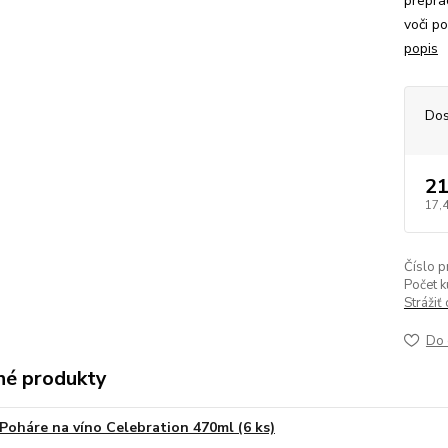
prepra
voči p
popis
Dos
21
17,
Číslo p
Počet k
Strážiť
Do 
é produkty
Poháre na víno Celebration 470ml (6 ks)