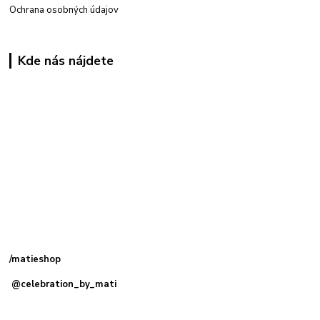
Ochrana osobných údajov
Kde nás nájdete
Kamenná
predajňa: Priemyselná 2, 949 01 Nitra
/matieshop
@celebration_by_mati