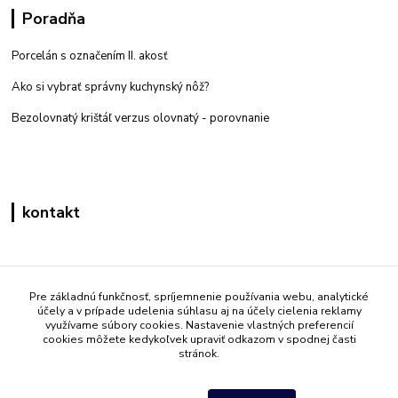
Poradňa
Porcelán s označením II. akosť
Ako si vybrať správny kuchynský nôž?
Bezolovnatý krištáľ verzus olovnatý -
porovnanie
kontakt
Zákaznícka podpora eshop mati
+421 908 861 051
Pre základnú funkčnosť, spríjemnenie používania webu, analytické
účely a v prípade udelenia súhlasu aj na účely cielenia reklamy
(Po - Pia 7:30-15:30)
využívame súbory cookies. Nastavenie vlastných preferencií
cookies môžete kedykoľvek upraviť odkazom v spodnej časti
info@mati.sk
stránok.