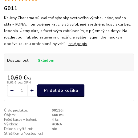
6011
Kalichy Charisma sú kvalitné výrobky svetového výrobcu nápojového
skla - RONA. Homogénne kalichy sú vyrobené z jedného kusu skla bez
lepenia. Ústny okraj s fazetovým zabrúsením je príjemný na dotyk. Na
rozdiel od hrubého zatavenia umožňuje vyššie hygienické nároky a
dodáva kalichu profesionálny vzhľ...
celý popis
Dostupnosť
Skladom
10,60 €
/
ks
8,62 €
bez DPH
Pridať do košíka
Číslo produktu:
00110i
Objem:
460 ml
Počet kusov v balení:
4 ks
Výrobca:
RONA
Dekor s kryštálmi:
nie
Strážiť cenu / dostupnosť