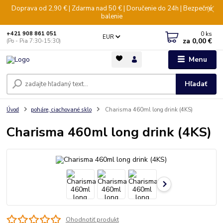
Doprava od 2,90 € | Zdarma nad 50 € | Doručenie do 24h | Bezpečné
balenie
0
ks
+421 908 861 051
EUR
za
0,00 €
(Po - Pia 7:30-15:30)
Menu
Hľadať
Úvod
poháre, ciachované sklo
Charisma 460ml long drink (4KS)
Charisma 460ml long drink (4KS)
Ohodnotiť produkt