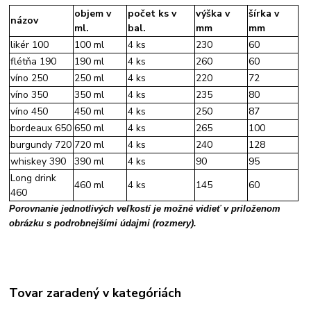
objem v
počet ks v
výška v
šírka v
názov
ml.
bal.
mm
mm
likér 100
100 ml
4 ks
230
60
flétňa 190
190 ml
4 ks
260
60
víno 250
250 ml
4 ks
220
72
víno 350
350 ml
4 ks
235
80
víno 450
450 ml
4 ks
250
87
bordeaux 650
650 ml
4 ks
265
100
burgundy 720
720 ml
4 ks
240
128
whiskey 390
390 ml
4 ks
90
95
Long drink
460 ml
4 ks
145
60
460
Porovnanie jednotlivých veľkostí je možné vidieť v priloženom
obrázku s podrobnejšími údajmi (rozmery).
Tovar zaradený v kategóriách