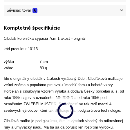
Súvisiaci tovar
6
Kompletné špecifikácie
Cibulák korenička sypacia 7cm 1.akosť - originál
kód produktu: 10113
výška: 7 cm
váha: 80 g
Ide o originálny cibulák v 1.akosti vyrábaný Dubí. Cibuľáková maľba je
veľmi známa a populárna pre svoju "modrú" farbu a bohaté vzory.
Porcelán s cibulovým vzorem vyrába a dodáva Český porcelán a. s. od
roku 1885 najprv s označením MEISSEN a od roku 1956 pod
označením ZWIEBELMUSTER. Spoločnosť se tak radí medzi 4
svetových výrobcov, kterí tak dodržujú tzv. podglazúrovú technológiu.
Cibuľová maľba je pod glazúrou, čím je výrobok vhodný do mikrovlnnej
rúry a umývačky riadu. Maľba sa dá porušiť len rozbitím výrobku.