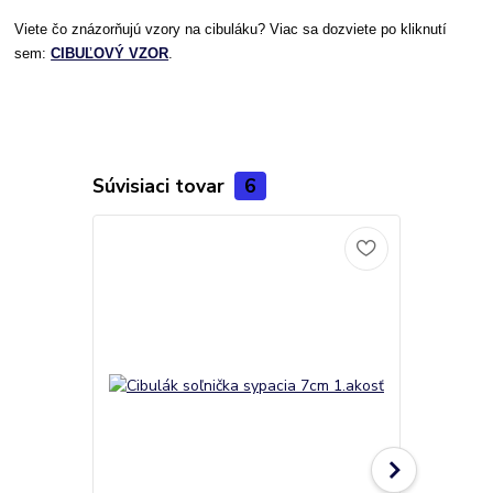
Viete čo znázorňujú vzory na cibuláku? Viac sa dozviete po kliknutí
sem:
CIBUĽOVÝ VZOR
.
Súvisiaci tovar
6