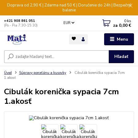
Doprava od 2,90 € | Zdarma nad 50 € | Doručenie do 24h | Bezpečné
balenie
0
ks
+421 908 861 051
EUR
za
0,00 €
(Po - Pia 7:30-15:30)
Menu
Hľadať
Úvod
Súpravy porcelánu a kusovky
Cibulák korenička sypacia 7cm
1.akosť
Cibulák korenička sypacia 7cm
1.akosť