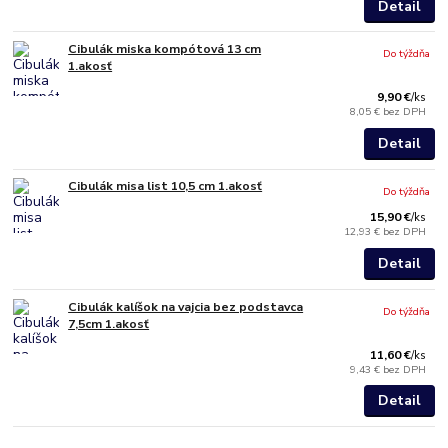
Detail
Cibulák miska kompótová 13 cm
Do týždňa
1.akosť
9,90 €
/
ks
8,05 €
bez DPH
Detail
Cibulák misa list 10,5 cm 1.akosť
Do týždňa
15,90 €
/
ks
12,93 €
bez DPH
Detail
Cibulák kalíšok na vajcia bez podstavca
Do týždňa
7,5cm 1.akosť
11,60 €
/
ks
9,43 €
bez DPH
Detail