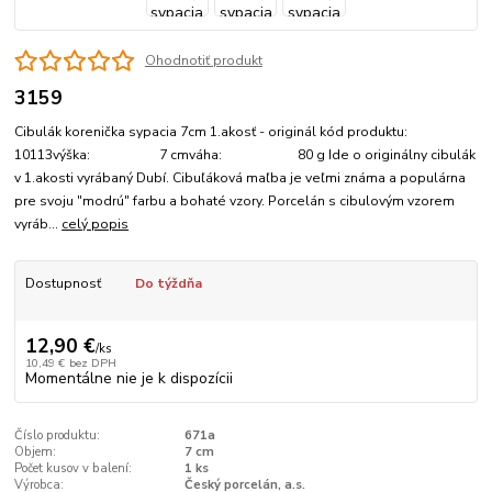
Ohodnotiť produkt
3159
Cibulák korenička sypacia 7cm 1.akosť - originál kód produktu:
10113výška: 7 cmváha: 80 g Ide o originálny cibulák
v 1.akosti vyrábaný Dubí. Cibuľáková maľba je veľmi známa a populárna
pre svoju "modrú" farbu a bohaté vzory. Porcelán s cibulovým vzorem
vyráb...
celý popis
Dostupnosť
Do týždňa
12,90 €
/
ks
10,49 €
bez DPH
Momentálne nie je k dispozícii
Číslo produktu:
671a
Objem:
7 cm
Počet kusov v balení:
1 ks
Výrobca:
Český porcelán, a.s.