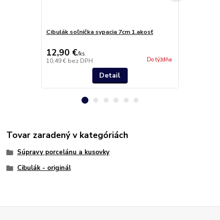
Cibulák soľnička sypacia 7cm 1.akosť
Cibulák pop
1.akosť
12,90 €
33,90 €
/
ks
/
k
Do týždňa
10,49 €
bez DPH
27,56 €
bez 
Detail
Tovar zaradený v kategóriách
Súpravy porcelánu a kusovky
Cibulák - originál