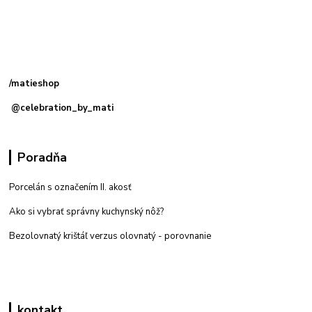
Kamenná
predajňa: Priemyselná 2, 949 01 Nitra
/matieshop
@celebration_by_mati
Poradňa
Porcelán s označením II. akosť
Ako si vybrať správny kuchynský nôž?
Bezolovnatý krištáľ verzus olovnatý -
porovnanie
kontakt