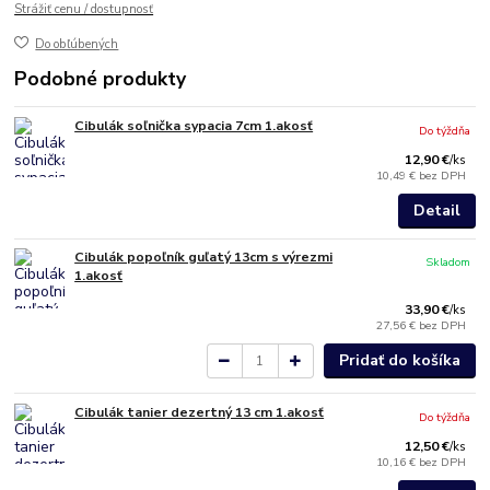
Strážiť cenu / dostupnosť
Do obľúbených
Podobné produkty
Cibulák soľnička sypacia 7cm 1.akosť
Do týždňa
12,90 €
/
ks
10,49 €
bez DPH
Detail
Cibulák popoľník guľatý 13cm s výrezmi
Skladom
1.akosť
33,90 €
/
ks
27,56 €
bez DPH
Pridať do košíka
Cibulák tanier dezertný 13 cm 1.akosť
Do týždňa
12,50 €
/
ks
10,16 €
bez DPH