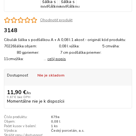
Ohodnotiť produkt
3148
Cibulák šálka s podšálkou A + A 0,08 l 1.akosť - originál kód produktu:
70226šálka:objem: 0,08 l výška: 5 cmváha:
80 gpriemer: 7 cm podšálka:priemer:
11cmvýška: ...
celý popis
Dostupnosť
Nie je skladom
11,90 €
/
ks
9,67 €
bez DPH
Momentálne nie je k dispozícii
Číslo produktu:
679a
Objem:
0,08 l
Počet kusov v balení:
1 ks
Výrobca:
Český porcelán, a.s.
Strážiť cenu / dostupnosť