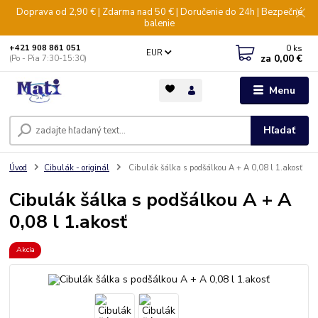
Doprava od 2,90 € | Zdarma nad 50 € | Doručenie do 24h | Bezpečné
balenie
0
ks
+421 908 861 051
EUR
za
0,00 €
(Po - Pia 7:30-15:30)
Menu
Hľadať
Úvod
Cibulák - originál
Cibulák šálka s podšálkou A + A 0,08 l 1.akosť
Cibulák šálka s podšálkou A + A
0,08 l 1.akosť
Akcia