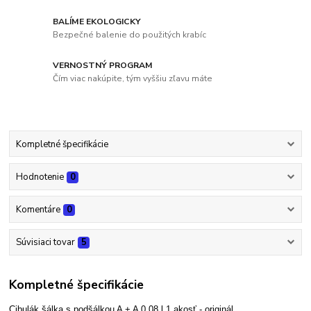
BALÍME EKOLOGICKY
Bezpečné balenie do použitých krabíc
VERNOSTNÝ PROGRAM
Čím viac nakúpite, tým vyššiu zľavu máte
Kompletné špecifikácie
Hodnotenie
0
Komentáre
0
Súvisiaci tovar
5
Kompletné špecifikácie
Cibulák šálka s podšálkou A + A 0,08 l 1.akosť - originál