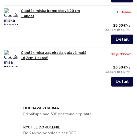
Cibulák miska kompótová 20 cm
Do týždňa
1.akosť
25,60 €
/
ks
20,81 €
bez DPH
Detail
Cibulák misa zapekacia guľatá malá
Nie je skladom
16,2cm 1.akosť
16,50 €
/
ks
13,41 €
bez DPH
Detail
DOPRAVA ZDARMA
Pri nákupe nad 50€ poštovné neplatíte.
RÝCHLE DORUČENIE
Do 24h od odoslania cez DPD