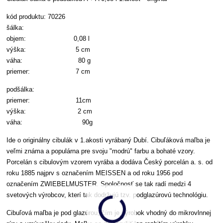
kód produktu: 70226
šálka:
objem: 0,08 l
výška: 5 cm
váha: 80 g
priemer: 7 cm
podšálka:
priemer: 11cm
výška: 2 cm
váha: 90g
Ide o originálny cibulák v 1.akosti vyrábaný Dubí. Cibuľáková maľba je
veľmi známa a populárna pre svoju "modrú" farbu a bohaté vzory.
Porcelán s cibulovým vzorem vyrába a dodáva Český porcelán a. s. od
roku 1885 najprv s označením MEISSEN a od roku 1956 pod
označením ZWIEBELMUSTER. Spoločnosť se tak radí medzi 4
svetových výrobcov, kterí tak dodržujú tzv. podglazúrovú technológiu.
Cibuľová maľba je pod glazúrou, čím je výrobok vhodný do mikrovlnnej