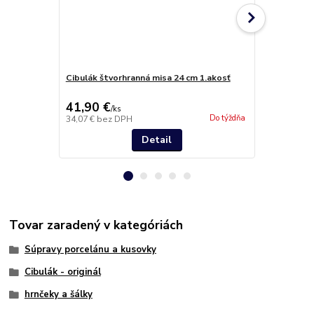
Cibulák štvorhranná misa 24 cm 1.akosť
Cibulák svi
41,90 €
189,90 
/
ks
Do týždňa
34,07 €
bez DPH
154,39 €
bez
Detail
Tovar zaradený v kategóriách
Súpravy porcelánu a kusovky
Cibulák - originál
hrnčeky a šálky