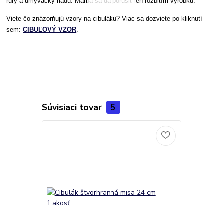
rúry a umývačky riadu. Maľba sa dá porušiť len rozbitím výrobku.
Viete čo znázorňujú vzory na cibuláku? Viac sa dozviete po kliknutí
sem:
CIBUĽOVÝ VZOR
.
Súvisiaci tovar
5