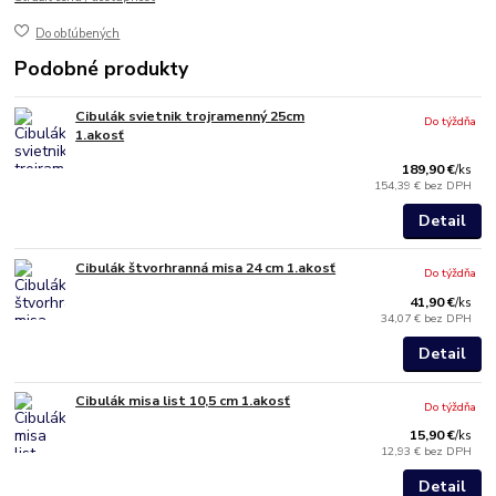
Do obľúbených
Podobné produkty
Cibulák svietnik trojramenný 25cm
Do týždňa
1.akosť
189,90 €
/
ks
154,39 €
bez DPH
Detail
Cibulák štvorhranná misa 24 cm 1.akosť
Do týždňa
41,90 €
/
ks
34,07 €
bez DPH
Detail
Cibulák misa list 10,5 cm 1.akosť
Do týždňa
15,90 €
/
ks
12,93 €
bez DPH
Detail