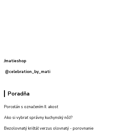
Kamenná
predajňa: Priemyselná 2, 949 01 Nitra
/matieshop
@celebration_by_mati
Poradňa
Porcelán s označením II. akosť
Ako si vybrať správny kuchynský nôž?
Bezolovnatý krištáľ verzus olovnatý -
porovnanie