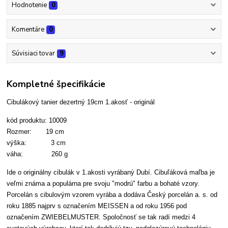
Hodnotenie
0
Komentáre
0
Súvisiaci tovar
9
Kompletné špecifikácie
Cibulákový tanier dezertný 19cm 1.akosť - originál
kód produktu: 10009
Rozmer: 19 cm
výška: 3 cm
váha: 260 g
Ide o originálny cibulák v 1.akosti vyrábaný Dubí. Cibuľáková maľba je
veľmi známa a populárna pre svoju "modrú" farbu a bohaté vzory.
Porcelán s cibulovým vzorem vyrába a dodáva Český porcelán a. s. od
roku 1885 najprv s označením MEISSEN a od roku 1956 pod
označením ZWIEBELMUSTER. Spoločnosť se tak radí medzi 4