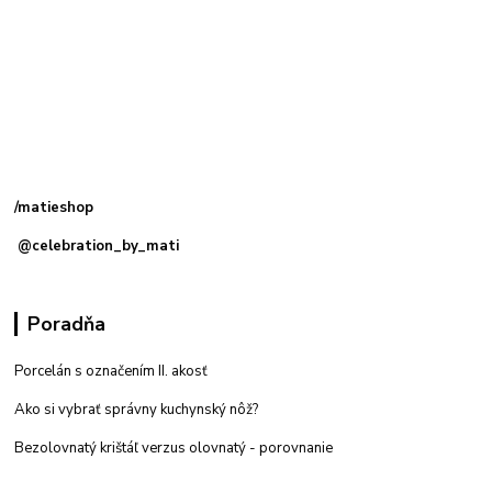
Kamenná
predajňa: Priemyselná 2, 949 01 Nitra
/matieshop
@celebration_by_mati
Poradňa
Porcelán s označením II. akosť
Ako si vybrať správny kuchynský nôž?
Bezolovnatý krištáľ verzus olovnatý -
porovnanie