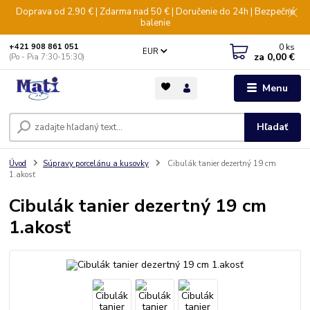
Doprava od 2,90 € | Zdarma nad 50 € | Doručenie do 24h | Bezpečné
balenie
0
ks
+421 908 861 051
EUR
za
0,00 €
(Po - Pia 7:30-15:30)
Menu
Hľadať
Úvod
Súpravy porcelánu a kusovky
Cibulák tanier dezertný 19 cm
1.akosť
Cibulák tanier dezertný 19 cm
1.akosť