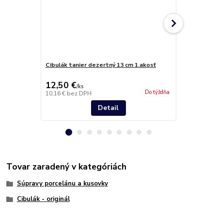
Cibulák tanier dezertný 13 cm 1.akosť
Cibulák tani
12,50 €
13,90 €
/
ks
/
k
Do týždňa
10,16 €
bez DPH
11,30 €
bez 
Detail
Tovar zaradený v kategóriách
Súpravy porcelánu a kusovky
Cibulák - originál