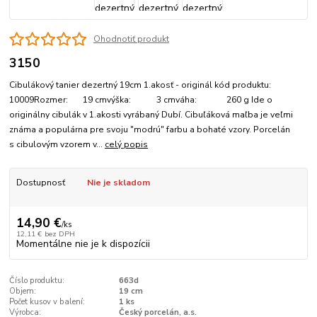
Ohodnotiť produkt
3150
Cibulákový tanier dezertný 19cm 1.akosť - originál kód produktu:
10009Rozmer: 19 cmvýška: 3 cmváha: 260 g Ide o
originálny cibulák v 1.akosti vyrábaný Dubí. Cibuľáková maľba je veľmi
známa a populárna pre svoju "modrú" farbu a bohaté vzory. Porcelán
s cibulovým vzorem v...
celý popis
Dostupnosť
Nie je skladom
14,90 €
/
ks
12,11 €
bez DPH
Momentálne nie je k dispozícii
Číslo produktu:
663d
Objem:
19 cm
Počet kusov v balení:
1 ks
Výrobca:
Český porcelán, a.s.