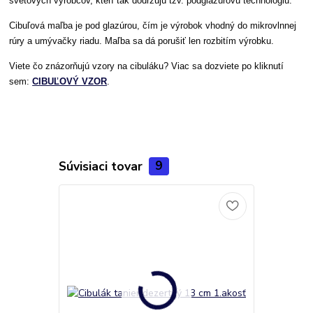
svetových výrobcov, kterí tak dodržujú tzv. podglazúrovú technológiu.
Cibuľová maľba je pod glazúrou, čím je výrobok vhodný do mikrovlnnej
rúry a umývačky riadu. Maľba sa dá porušiť len rozbitím výrobku.
Viete čo znázorňujú vzory na cibuláku? Viac sa dozviete po kliknutí
sem:
CIBUĽOVÝ VZOR
.
Súvisiaci tovar
9