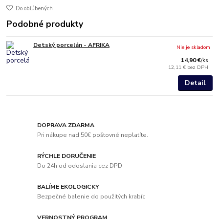
Do obľúbených
Podobné produkty
Detský porcelán - AFRIKA
Nie je skladom
14,90 €
/
ks
12,11 €
bez DPH
Detail
DOPRAVA ZDARMA
Pri nákupe nad 50€ poštovné neplatíte.
RÝCHLE DORUČENIE
Do 24h od odoslania cez DPD
BALÍME EKOLOGICKY
Bezpečné balenie do použitých krabíc
VERNOSTNÝ PROGRAM