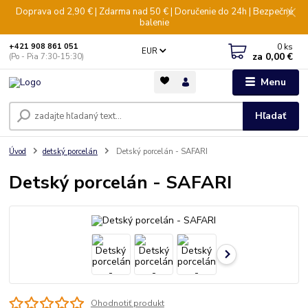
Doprava od 2,90 € | Zdarma nad 50 € | Doručenie do 24h | Bezpečné
balenie
0
ks
+421 908 861 051
EUR
za
0,00 €
(Po - Pia 7:30-15:30)
Menu
Hľadať
Úvod
detský porcelán
Detský porcelán - SAFARI
Detský porcelán - SAFARI
Ohodnotiť produkt