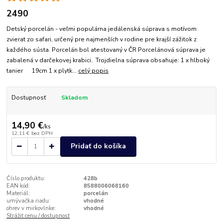
2490
Detský porcelán - veľmi populárna jedálenská súprava s motívom
zvierat zo safari, určený pre najmenších v rodine pre krajší zážitok z
každého sústa. Porcelán bol atestovaný v ČR Porcelánová súprava je
zabalená v darčekovej krabici. Trojdielna súprava obsahuje: 1 x hlboký
tanier 19cm 1 x plytk...
celý popis
Dostupnosť
Skladom
14,90 €
/
ks
12,11 €
bez DPH
Pridať do košíka
Číslo produktu:
428b
EAN kód:
8588006068160
Materiál:
porcelán
umývačka riadu:
vhodné
ohrev v mirkovlnke:
vhodné
Strážiť cenu / dostupnosť