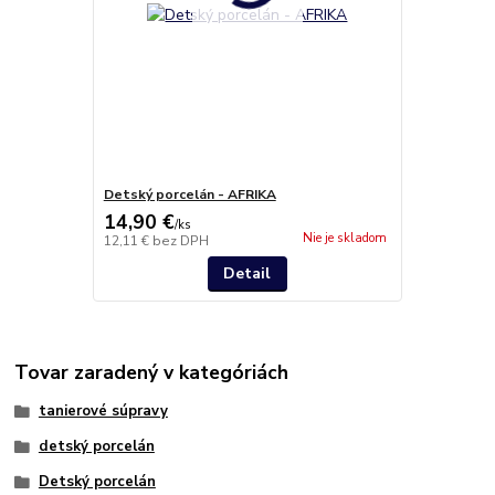
Detský porcelán - AFRIKA
14,90 €
/
ks
Nie je skladom
12,11 €
bez DPH
Detail
Tovar zaradený v kategóriách
tanierové súpravy
detský porcelán
Detský porcelán