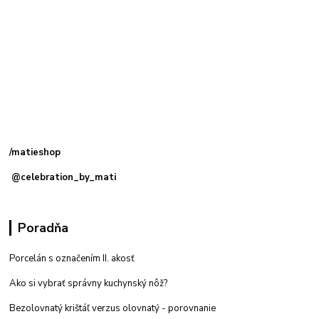
Kamenná
predajňa: Priemyselná 2, 949 01 Nitra
/matieshop
@celebration_by_mati
Poradňa
Porcelán s označením II. akosť
Ako si vybrať správny kuchynský nôž?
Bezolovnatý krištáľ verzus olovnatý -
porovnanie