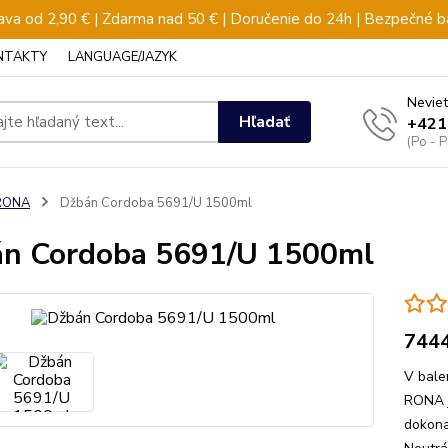
va od 2,90 € | Zdarma nad 50 € | Doručenie do 24h | Bezpečné b
NTAKTY
LANGUAGE/JAZYK
Neviet
Hľadať
+421
(Po - 
RONA
Džbán Cordoba 5691/U 1500ml
n Cordoba 5691/U 1500ml
744
V bale
RONA j
dokona