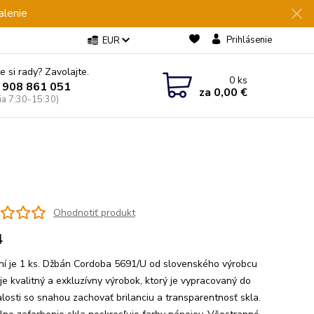
alenie
Prihlásenie
EUR
e si rady? Zavolajte.
0
ks
 908 861 051
za
0,00 €
Pia 7:30-15:30)
Ohodnotiť produkt
4
ní je 1 ks. Džbán Cordoba 5691/U od slovenského výrobcu
e kvalitný a exkluzívny výrobok, ktorý je vypracovaný do
losti so snahou zachovať brilanciu a transparentnosť skla.