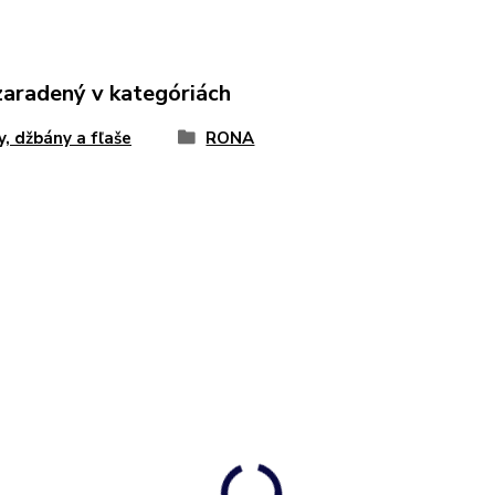
zaradený v kategóriách
y, džbány a fľaše
RONA