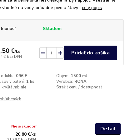
lne zafarbenie skla neskresľuje farby nápojov. Všestranné
e vhodné na vody, prípadne pivo a šťavy...
celý popis
tupnosť
Skladom
,50 €
/
ks
Pridať do košíka
04 €
bez DPH
roduktu:
096 F
Objem:
1500 ml
usov v balení:
1 ks
Výrobca:
RONA
 kryštálmi:
nie
Strážiť cenu / dostupnosť
obľúbených
Nie je skladom
Detail
26,80 €
/
ks
21,79 €
bez DPH