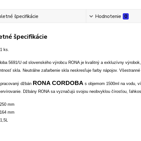
etné špecifikácie
Hodnotenie
0
tné špecifikácie
 1 ks.
oba 5691/U od slovenského výrobcu RONA je kvalitný a exkluzívny výrobok, 
ntnosť skla. Neutrálne zafarbenie skla neskresľuje farby nápojov. Všestranné
RONA CORDOBA
spracovaný džbán
s objemom 1500ml na vodu, víno
ervírovanie. Džbány RONA sa vyznačujú svojou neobvyklou čírosťou, ľahkosť
250 mm
 164 mm
1,5L