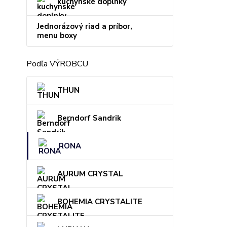
kuchynské doplnky
Jednorázový riad a príbor,
menu boxy
Podľa VÝROBCU
THUN
Berndorf Sandrik
RONA
AURUM CRYSTAL
BOHEMIA CRYSTALITE