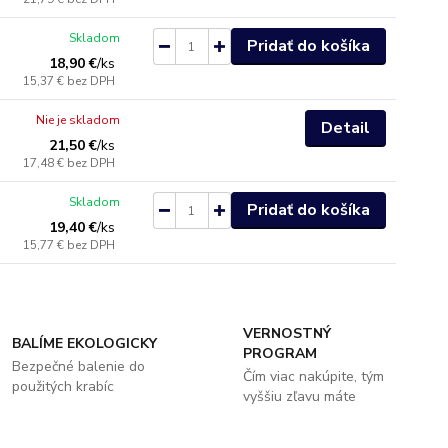
Skladom
Pridať do košíka
18,90 €
/
ks
15,37 €
bez DPH
Nie je skladom
Detail
21,50 €
/
ks
17,48 €
bez DPH
Skladom
Pridať do košíka
19,40 €
/
ks
15,77 €
bez DPH
VERNOSTNÝ
BALÍME EKOLOGICKY
PROGRAM
Bezpečné balenie do
Čím viac nakúpite, tým
použitých krabíc
vyššiu zľavu máte