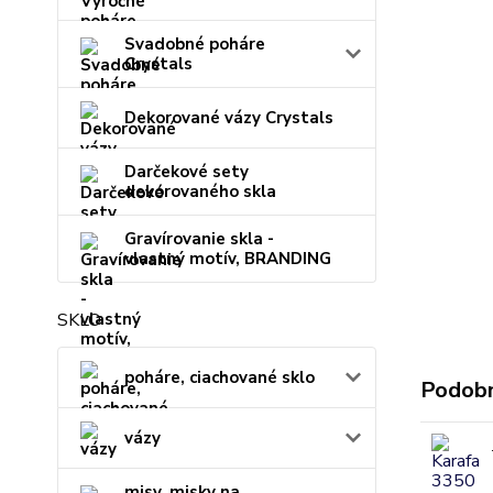
Svadobné poháre
Crystals
Dekorované vázy Crystals
Darčekové sety
dekorovaného skla
Gravírovanie skla -
vlastný motív, BRANDING
SKLO
poháre, ciachované sklo
Podobn
vázy
misy, misky na