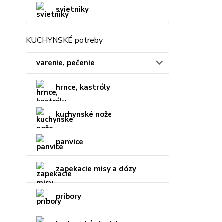
svietniky
KUCHYNSKÉ potreby
varenie, pečenie
hrnce, kastróly
kuchynské nože
panvice
zapekacie misy a dózy
príbory