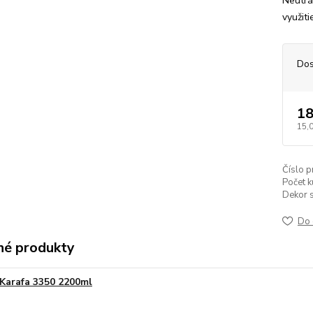
Neutrá
využiti
Dos
18
15,
Číslo p
Počet k
Dekor s
Do 
é produkty
Karafa 3350 2200ml