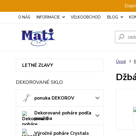
Dopra
O NÁS
INFORMÁCIE
VEĽKOOBCHOD
BLOG
KO
Úvod
LETNÉ ZĽAVY
Džbá
DEKOROVANÉ SKLO
ponuka DEKOROV
Dekorované poháre podľa
použitia
Výročné poháre Crystals