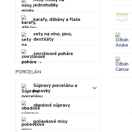
jednohubky
karafy, džbány a fľaše
sety na víno, pivo,
destiláty
zmrzlinové poháre
PORCELÁN
Súpravy porcelánu a
kusovky
obedové súpravy
polievkové misy