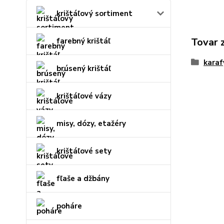
krištáľový sortiment
Tovar 
farebný krištáľ
karaf
brúsený krištáľ
krištáľové vázy
misy, dózy, etažéry
krištáľové sety
fľaše a džbány
poháre