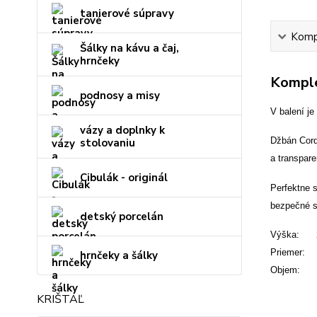
tanierové súpravy
Kompl
Šálky na kávu a čaj,
hrnčeky
Komple
podnosy a misy
V balení je
vázy a doplnky k
Džbán Cord
stolovaniu
a transpare
Cibulák - originál
Perfektne 
bezpečné s
detský porcelán
Výška: 
Priemer:
hrnčeky a šálky
Objem: 
KRIŠTÁĽ