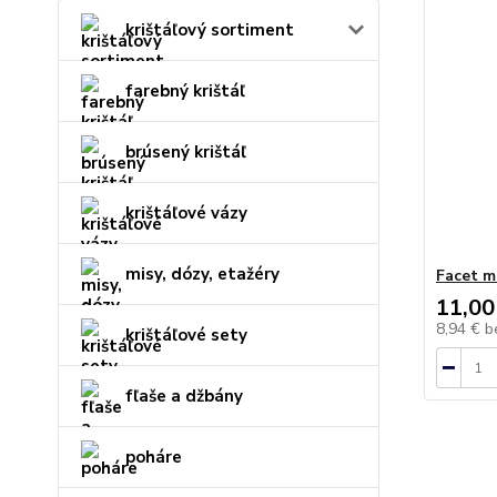
krištáľový sortiment
farebný krištáľ
brúsený krištáľ
krištáľové vázy
misy, dózy, etažéry
Facet m
11,00
8,94 €
b
krištáľové sety
fľaše a džbány
poháre