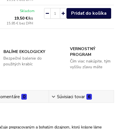
Skladom
Pridať do košíka
19,50 €
/
ks
15,85 €
bez DPH
VERNOSTNÝ
BALÍME EKOLOGICKY
PROGRAM
Bezpečné balenie do
Čím viac nakúpite, tým
použitých krabíc
vyššiu zľavu máte
omentáre
0
Súvisiaci tovar
6
čuje prepracovaným a bohatým dizajnom, ktorý krásne láme