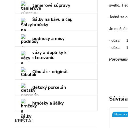
tanierové súpravy
svetlo. Tie
Jedná sa o 
Šálky na kávu a čaj,
hrnčeky
Je možné s
podnosy a misy
- dóza 14
- dóza 18
vázy a doplnky k
stolovaniu
Porovnanie
Cibulák - originál
detský porcelán
Súvisia
hrnčeky a šálky
Novinka
KRIŠTÁĽ