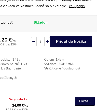
šetkým však na slané, alebo sladké pochutiny, ktoré možno
ť v dvoch veľkostiach. Jedná sa o ekologic...
celý popis
tupnosť
Skladom
,20 €
/
ks
Pridať do košíka
80 €
bez DPH
roduktu:
245a
Objem:
14cm
usov v balení:
1 ks
Výrobca:
BOHEMIA
 kryštálmi:
nie
Strážiť cenu / dostupnosť
obľúbených
Nie je skladom
Detail
24,00 €
/
ks
19,51 €
bez DPH