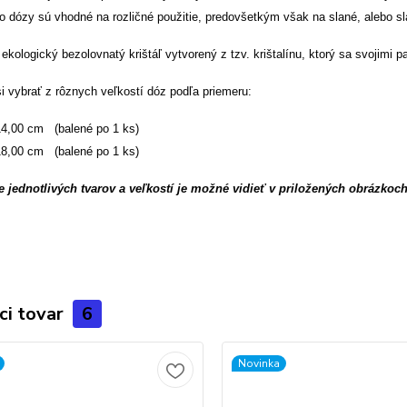
to dózy sú vhodné na rozličné použitie, predovšetkým však na slané, alebo 
ekologický bezolovnatý krištáľ vytvorený z tzv. krištalínu, ktorý sa svojim
i vybrať z rôznych veľkostí dóz podľa priemeru:
,00 cm (balené po 1 ks)
,00 cm (balené po 1 ks)
 jednotlivých tvarov a veľkostí je možné vidieť v priložených obrázkoch
ci tovar
6
Novinka