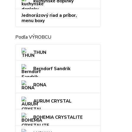
kuchynské doplnky
Jednorázový riad a príbor,
menu boxy
Podľa VÝROBCU
THUN
Berndorf Sandrik
RONA
AURUM CRYSTAL
BOHEMIA CRYSTALITE