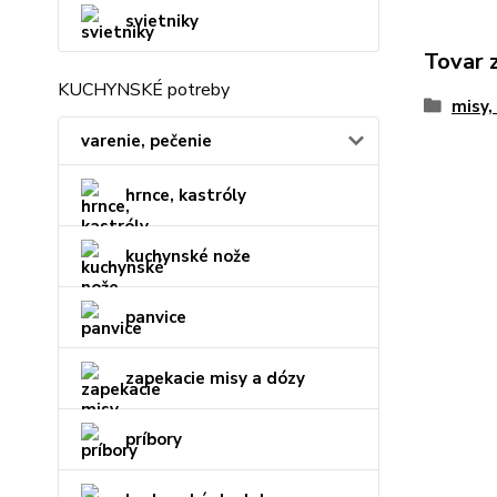
svietniky
Tovar 
KUCHYNSKÉ potreby
misy,
varenie, pečenie
hrnce, kastróly
kuchynské nože
panvice
zapekacie misy a dózy
príbory