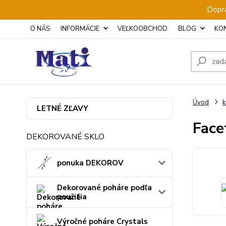
Dopra
O NÁS
INFORMÁCIE
VEĽKOOBCHOD
BLOG
KO
Úvod
k
LETNÉ ZĽAVY
Face
DEKOROVANÉ SKLO
ponuka DEKOROV
Dekorované poháre podľa
použitia
Výročné poháre Crystals