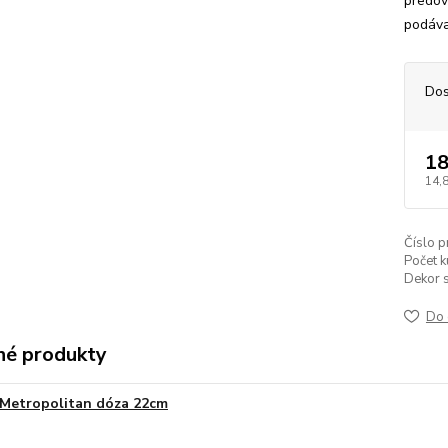
predov
podáva
Dos
18
14,
Číslo p
Počet k
Dekor s
Do 
é produkty
Metropolitan dóza 22cm