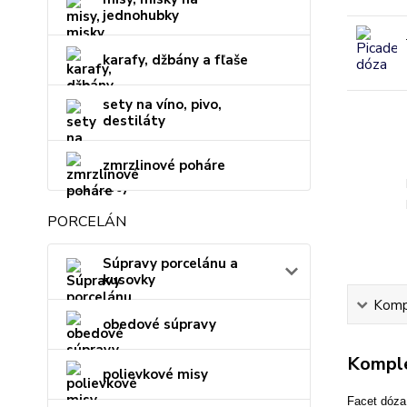
jednohubky
karafy, džbány a fľaše
sety na víno, pivo,
destiláty
zmrzlinové poháre
PORCELÁN
Súpravy porcelánu a
kusovky
Kompl
obedové súpravy
Komple
polievkové misy
Facet dóza