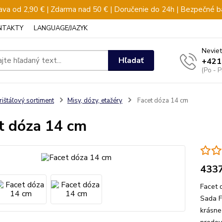
va od 2,90 € | Zdarma nad 50 € | Doručenie do 24h | Bezpečné b
NTAKTY
LANGUAGE/JAZYK
Neviet
Hľadať
+421
(Po - 
rištáľový sortiment
Misy, dózy, etažéry
Facet dóza 14 cm
t dóza 14 cm
433
Facet 
Sada F
krásne