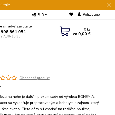
alenie
Prihlásenie
EUR
e si rady? Zavolajte.
0
ks
 908 861 051
za
0,00 €
Pia 7:30-15:30)
Ohodnotiť produkt
7
dóza na nohe je ďalším prvkom sady od výrobcu BOHEMIA.
acet sa vyznačuje prepracovaným a bohatým dizajnom, ktorý
 láme svetlo. Tieto dózy sú vhodné na rozličné použitie,