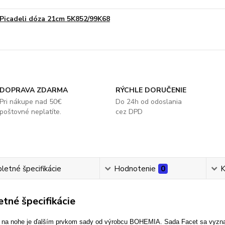
Picadeli dóza 21cm 5K852/99K68
DOPRAVA ZDARMA
RÝCHLE DORUČENIE
Pri nákupe nad 50€
Do 24h od odoslania
poštovné neplatíte.
cez DPD
etné špecifikácie
Hodnotenie
0
K
tné špecifikácie
 na nohe je ďalším prvkom sady od výrobcu BOHEMIA. Sada Facet sa vyzna