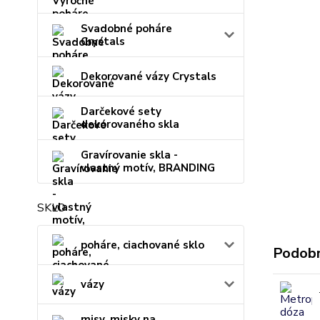
Svadobné poháre
Crystals
Dekorované vázy Crystals
Darčekové sety
dekorovaného skla
Gravírovanie skla -
vlastný motív, BRANDING
SKLO
poháre, ciachované sklo
Podobn
vázy
misy, misky na