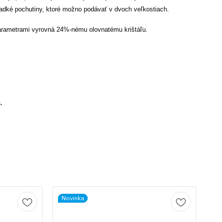
sladké pochutiny, ktoré možno podávať v dvoch veľkostiach.
i parametrami vyrovná 24%-nému olovnatému krištáľu.
.
Novinka
No