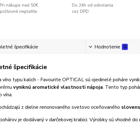
Pri nákupe nad 50€
Do 24h od odoslania
poštovné neplatíte.
cez DPD
etné špecifikácie
Hodnotenie
0
tné špecifikácie
 víno typu kalich - Favourite OPTICAL sú ojedinelé poháre vyn
torému
vyniknú aromatické vlastnosti nápoja
. Tento typ pohá
 vína.
pochádzajú z dielne renonovaného svetovo oceňovaného
slovens
pohárov je dodávaný v darčekovej krabici. Výrobky sú vhodné do 