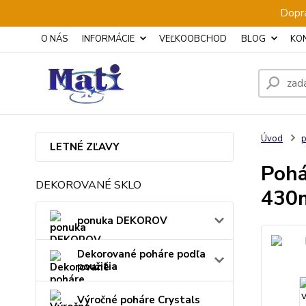
Dopra
O NÁS
INFORMÁCIE
VEĽKOOBCHOD
BLOG
KO
Úvod
p
LETNÉ ZĽAVY
Pohá
DEKOROVANÉ SKLO
430m
ponuka DEKOROV
Dekorované poháre podľa
použitia
Výročné poháre Crystals