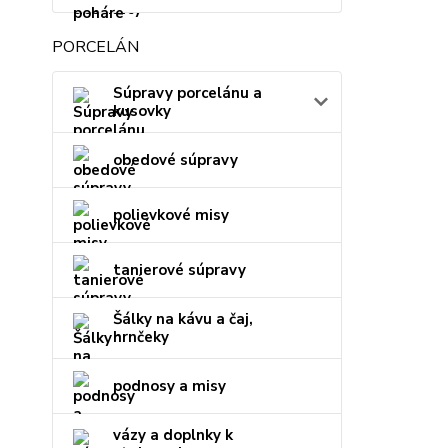
PORCELÁN
Súpravy porcelánu a
kusovky
obedové súpravy
polievkové misy
tanierové súpravy
Šálky na kávu a čaj,
hrnčeky
podnosy a misy
vázy a doplnky k