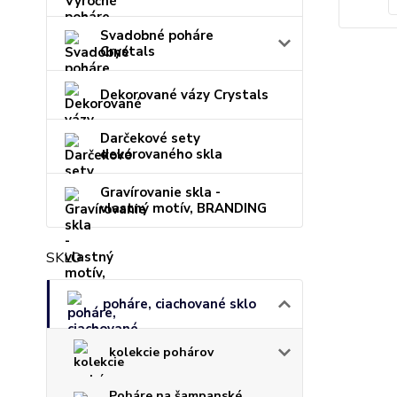
Svadobné poháre
Crystals
Dekorované vázy Crystals
Darčekové sety
dekorovaného skla
Gravírovanie skla -
vlastný motív, BRANDING
SKLO
poháre, ciachované sklo
kolekcie pohárov
Poháre na šampanské,