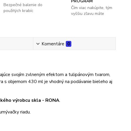
PROGRAM
Bezpečné balenie do
Čím viac nakúpite, tým
použitých krabíc
vyššiu zľavu máte
Komentáre
0
ikajúce svojím zvlneným efektom a tulipánovým tvarom,
ra s objemom 430 ml je vhodný na podávanie bieleho aj
kého výrobcu skla - RONA
.
umývačky riadu.