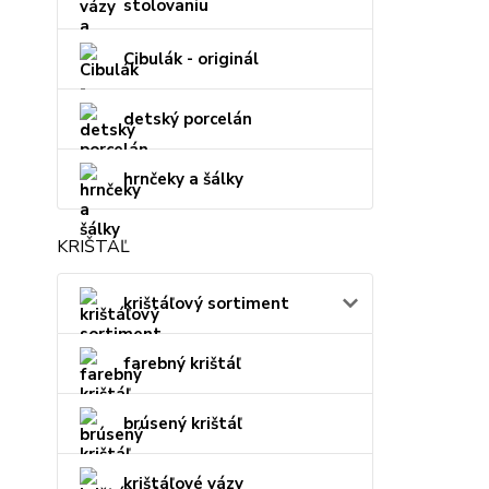
stolovaniu
Cibulák - originál
detský porcelán
hrnčeky a šálky
KRIŠTÁĽ
krištáľový sortiment
farebný krištáľ
brúsený krištáľ
krištáľové vázy