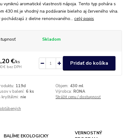
u vyniknú aromatické vlastnosti nápoja. Tento typ pohára s
m 430 ml je vhodný na podávanie bieleho aj červeného vína.
y pochádzajú z dielne renonovaného...
celý popis
tupnosť
Skladom
,20 €
/
ks
Pridať do košíka
80 €
bez DPH
roduktu:
119d
Objem:
430 ml
usov v balení:
6 ks
Výrobca:
RONA
 kryštálmi:
nie
Strážiť cenu / dostupnosť
obľúbených
VERNOSTNÝ
BALÍME EKOLOGICKY