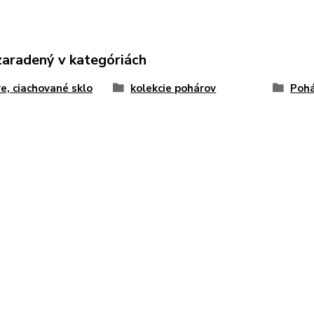
zaradený v kategóriách
e, ciachované sklo
kolekcie pohárov
Pohá