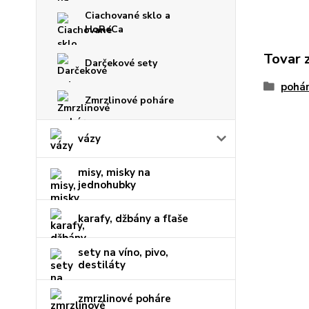
Ciachované sklo a
HoReCa
Tovar 
Darčekové sety
pohár
Zmrzlinové poháre
vázy
misy, misky na
jednohubky
karafy, džbány a fľaše
sety na víno, pivo,
destiláty
zmrzlinové poháre