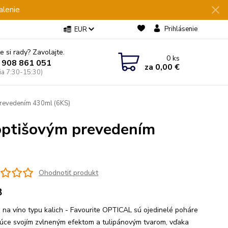
alenie
Prihlásenie
EUR
e si rady? Zavolajte.
0
ks
 908 861 051
za
0,00 €
Pia 7:30-15:30)
prevedením 430ml (6KS)
 optišovým prevedením
Ohodnotiť produkt
8
 na víno typu kalich - Favourite OPTICAL sú ojedinelé poháre
júce svojím zvlneným efektom a tulipánovým tvarom, vďaka