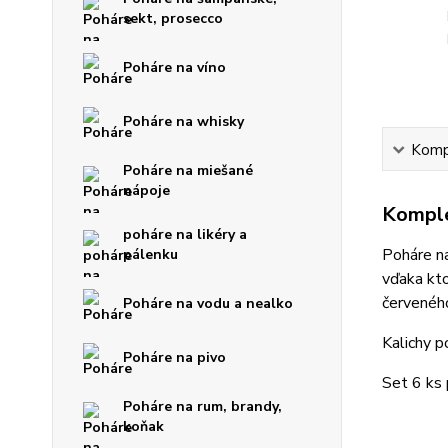
sekt, prosecco
Poháre na víno
Poháre na whisky
Kompl
Poháre na miešané
nápoje
Komple
poháre na likéry a
Poháre na
pálenku
vďaka k
červeného
Poháre na vodu a nealko
Kalichy 
Poháre na pivo
Set 6 ks 
Poháre na rum, brandy,
koňak