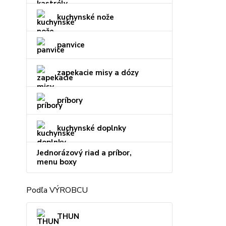
kuchynské nože
panvice
zapekacie misy a dózy
príbory
kuchynské doplnky
Jednorázový riad a príbor,
menu boxy
Podľa VÝROBCU
THUN