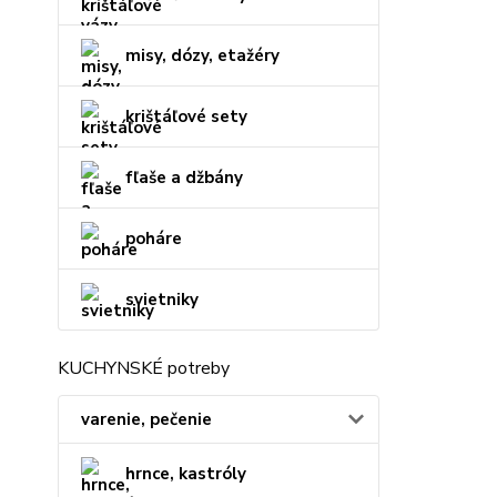
misy, dózy, etažéry
krištáľové sety
fľaše a džbány
poháre
svietniky
KUCHYNSKÉ potreby
varenie, pečenie
hrnce, kastróly