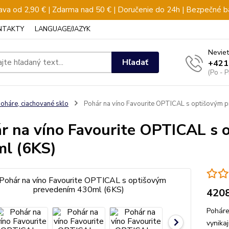
va od 2,90 € | Zdarma nad 50 € | Doručenie do 24h | Bezpečné b
NTAKTY
LANGUAGE/JAZYK
Neviet
Hľadať
+421
(Po - 
oháre, ciachované sklo
Pohár na víno Favourite OPTICAL s optišovým 
r na víno Favourite OPTICAL s
l (6KS)
420
Poháre
vynika