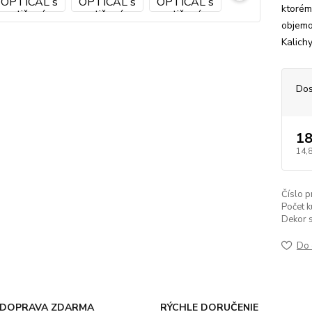
ktorém
objemo
Kalich
Dos
18
14,
Číslo p
Počet k
Dekor s
Do 
DOPRAVA ZDARMA
RÝCHLE DORUČENIE