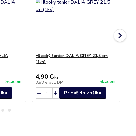
ALIA
Hlboký tanier DALIA GREY 21,5 cm
Ta
(1ks)
Be
di
4,90 €
12
/
ks
Skladom
Skladom
3,98 €
bez DPH
10
šíka
Pridať do košíka