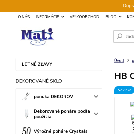
Dopra
O NÁS
INFORMÁCIE
VEĽKOOBCHOD
BLOG
KO
Úvod
p
LETNÉ ZĽAVY
HB C
DEKOROVANÉ SKLO
Novinka
ponuka DEKOROV
Dekorované poháre podľa
použitia
Výročné poháre Crystals