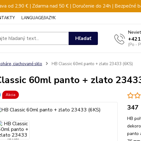
va od 2,90 € | Zdarma nad 50 € | Doručenie do 24h | Bezpečné b
NTAKTY
LANGUAGE/JAZYK
Neviet
Hľadať
+421
(Po - 
oháre, ciachované sklo
HB Classic 60ml panto + zlato 23433 (6KS)
lassic 60ml panto + zlato 2343
Akcia
347
HB poh
dekoro
panto 