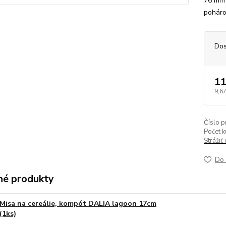
76 mm 
poháro
Dos
11
9,67
Číslo p
Počet k
Strážiť
Do 
é produkty
Misa na cereálie, kompót DALIA lagoon 17cm
(1ks)