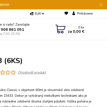
alenie
Prihlásenie
EUR
e si rady? Zavolajte.
0
ks
 908 861 051
za
0,00 €
Pia 7:30-15:30)
3 (6KS)
Ohodnotiť produkt
áre Classic s objemom 60ml je slovenské sklo zdobené
m 23433. Dekor je vytváraný niekoľkými technikami ako je
a následne zdobené dvoma zlatými pásikmi. Výška pohára je