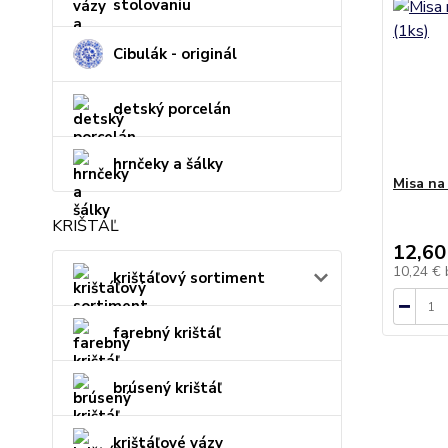
stolovaniu
Cibulák - originál
detský porcelán
hrnčeky a šálky
Misa na
KRIŠTÁĽ
12,60
10,24 €
krištáľový sortiment
farebný krištáľ
brúsený krištáľ
krištáľové vázy