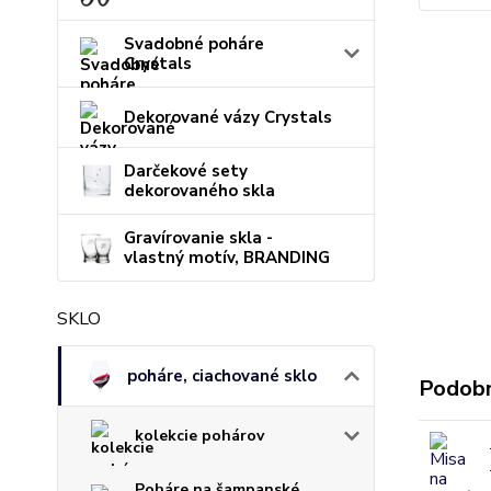
Svadobné poháre
Crystals
Dekorované vázy Crystals
Darčekové sety
dekorovaného skla
Gravírovanie skla -
vlastný motív, BRANDING
SKLO
poháre, ciachované sklo
Podobn
kolekcie pohárov
Poháre na šampanské,