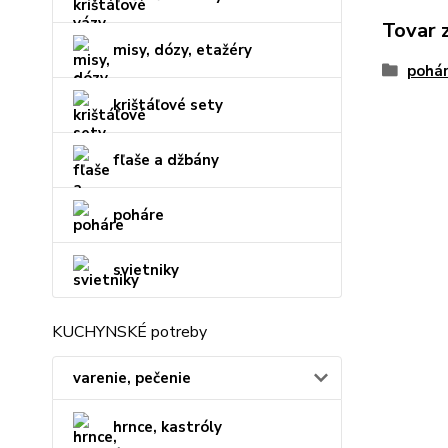
Tovar 
misy, dózy, etažéry
pohár
krištáľové sety
fľaše a džbány
poháre
svietniky
KUCHYNSKÉ potreby
varenie, pečenie
hrnce, kastróly