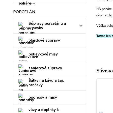
HB poháre 
PORCELÁN
dvoma zlat
Súpravy porcelánu a
Výška pohá
kusovky
Tovar len 
obedové súpravy
polievkové misy
tanierové súpravy
Súvisia
Šálky na kávu a čaj,
hrnčeky
podnosy a misy
vázy a doplnky k