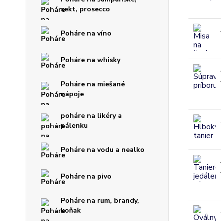
sekt, prosecco
Poháre na víno
Poháre na whisky
Poháre na miešané
nápoje
poháre na likéry a
pálenku
Poháre na vodu a nealko
Poháre na pivo
Poháre na rum, brandy,
koňak