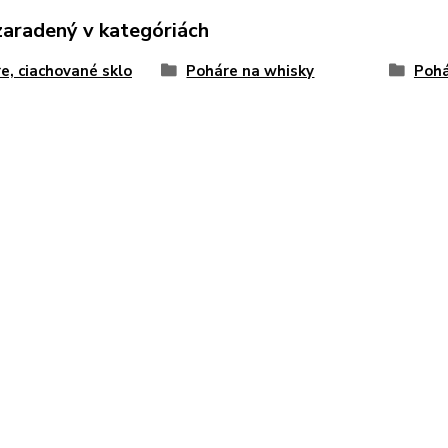
zaradený v kategóriách
e, ciachované sklo
Poháre na whisky
Pohá