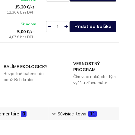
15,20 €
/
ks
12,36 €
bez DPH
Skladom
Pridať do košíka
5,00 €
/
ks
4,07 €
bez DPH
VERNOSTNÝ
BALÍME EKOLOGICKY
PROGRAM
Bezpečné balenie do
Čím viac nakúpite, tým
použitých krabíc
vyššiu zľavu máte
omentáre
0
Súvisiaci tovar
11