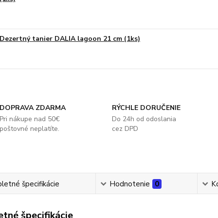
Dezertný tanier DALIA lagoon 21 cm (1ks)
DOPRAVA ZDARMA
RÝCHLE DORUČENIE
Pri nákupe nad 50€
Do 24h od odoslania
poštovné neplatíte.
cez DPD
etné špecifikácie
Hodnotenie
0
K
tné špecifikácie