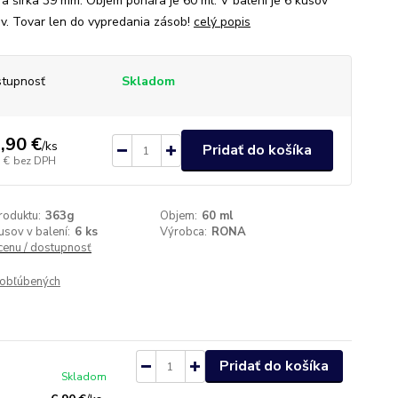
a šírka 39 mm. Objem pohára je 60 ml. V balení je 6 kusov
v. Tovar len do vypredania zásob!
celý popis
tupnosť
Skladom
,90 €
/
ks
Pridať do košíka
 €
bez DPH
roduktu:
363g
Objem:
60 ml
usov v balení:
6 ks
Výrobca:
RONA
 cenu / dostupnosť
obľúbených
Pridať do košíka
Skladom