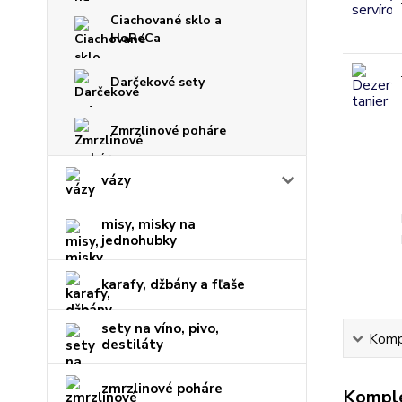
Ciachované sklo a
HoReCa
Darčekové sety
Zmrzlinové poháre
vázy
misy, misky na
jednohubky
karafy, džbány a fľaše
sety na víno, pivo,
Kompl
destiláty
zmrzlinové poháre
Komple