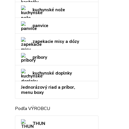
kuchynské nože
panvice
zapekacie misy a dózy
príbory
kuchynské doplnky
Jednorázový riad a príbor,
menu boxy
Podľa VÝROBCU
THUN