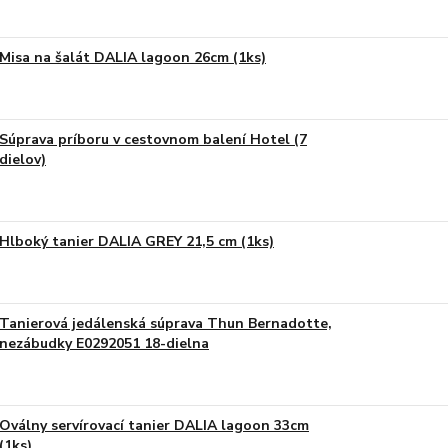
Misa na šalát DALIA lagoon 26cm (1ks)
Súprava príboru v cestovnom balení Hotel (7
dielov)
Hlboký tanier DALIA GREY 21,5 cm (1ks)
Tanierová jedálenská súprava Thun Bernadotte,
nezábudky E0292051 18-dielna
Oválny servírovací tanier DALIA lagoon 33cm
(1ks)