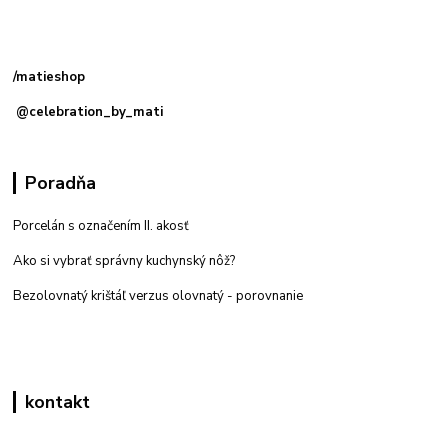
Kamenná
predajňa: Priemyselná 2, 949 01 Nitra
/matieshop
@celebration_by_mati
Poradňa
Porcelán s označením II. akosť
Ako si vybrať správny kuchynský nôž?
Bezolovnatý krištáľ verzus olovnatý -
porovnanie
kontakt
Zákaznícka podpora eshop mati