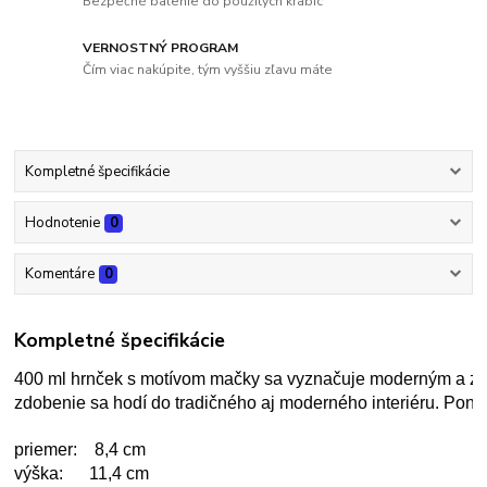
Bezpečné balenie do použitých krabíc
VERNOSTNÝ PROGRAM
Čím viac nakúpite, tým vyššiu zľavu máte
Kompletné špecifikácie
Hodnotenie
0
Komentáre
0
Kompletné špecifikácie
400 ml hrnček s motívom mačky sa vyznačuje moderným a zau
zdobenie sa hodí do tradičného aj moderného interiéru. Ponúk
priemer:    8,4 cm
výška:      11,4 cm