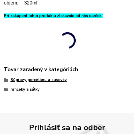
objem:     320ml
Pri zakúpení tohto produktu získavate od nás darček.
Tovar zaradený v kategóriách
Súpravy porcelánu a kusovky
hrnčeky a šálky
Prihlásiť sa na odber