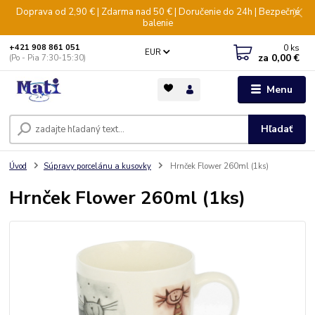
Doprava od 2,90 € | Zdarma nad 50 € | Doručenie do 24h | Bezpečné
balenie
0
ks
+421 908 861 051
EUR
za
0,00 €
(Po - Pia 7:30-15:30)
Menu
Hľadať
Úvod
Súpravy porcelánu a kusovky
Hrnček Flower 260ml (1ks)
Hrnček Flower 260ml (1ks)