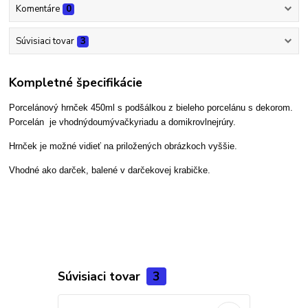
Komentáre
0
Súvisiaci tovar
3
Kompletné špecifikácie
Porcelánový hrnček 450ml s podšálkou z bieleho porcelánu s dekorom.
Porcelán je vhodný
do
umývačky
riadu a do
mikrovlnej
rúry
.
Hrnček je možné vidieť na priložených obrázkoch vyššie.
Vhodné ako darček, balené v darčekovej krabičke.
Súvisiaci tovar
3