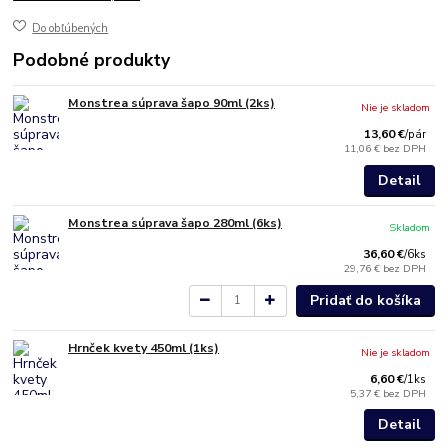
Do obľúbených
Podobné produkty
Monstrea súprava šapo 90ml (2ks)
Nie je skladom
13,60 €
/
pár
11,06 €
bez DPH
Detail
Monstrea súprava šapo 280ml (6ks)
Skladom
36,60 €
/
6ks
29,76 €
bez DPH
Pridať do košíka
Hrnček kvety 450ml (1ks)
Nie je skladom
6,60 €
/
1ks
5,37 €
bez DPH
Detail