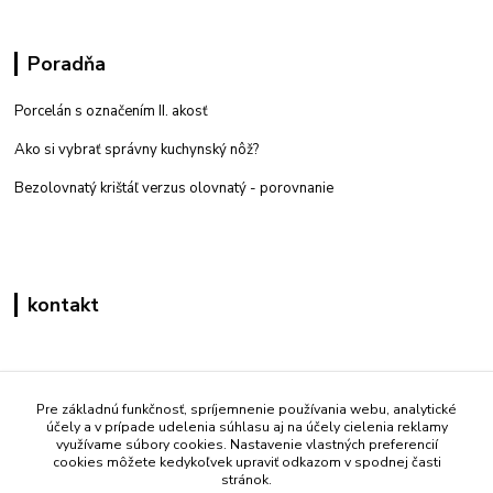
Poradňa
Porcelán s označením II. akosť
Ako si vybrať správny kuchynský nôž?
Bezolovnatý krištáľ verzus olovnatý -
porovnanie
kontakt
Zákaznícka podpora eshop mati
+421 908 861 051
Pre základnú funkčnosť, spríjemnenie používania webu, analytické
účely a v prípade udelenia súhlasu aj na účely cielenia reklamy
(Po - Pia 7:30-15:30)
využívame súbory cookies. Nastavenie vlastných preferencií
cookies môžete kedykoľvek upraviť odkazom v spodnej časti
info@mati.sk
stránok.