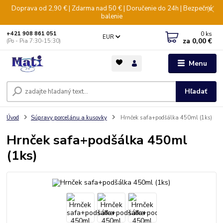
Doprava od 2,90 € | Zdarma nad 50 € | Doručenie do 24h | Bezpečné
balenie
0
ks
+421 908 861 051
EUR
za
0,00 €
(Po - Pia 7:30-15:30)
Menu
Hľadať
Úvod
Súpravy porcelánu a kusovky
Hrnček safa+podšálka 450ml (1ks)
Hrnček safa+podšálka 450ml
(1ks)