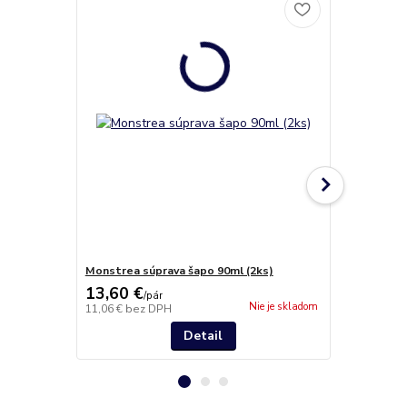
Monstrea súprava šapo 90ml (2ks)
Monstrea sú
13,60 €
36,60 €
/
pár
/
6
Nie je skladom
11,06 €
bez DPH
29,76 €
bez 
Detail