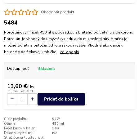
Ohodnotiť produkt
5484
Porcelánový hrnček 450ml s podšálkou z bieleho porcelánu s dekorom.
Porcelán je vhodný do umývačky riadu a do mikrovlnej rúry. Hrnček je
možné vidieť na priložených obrázkoch vyššie. Vhodné ako darček,
balené v darčekovej krabičke.
celý popis
Dostupnosť
Skladom
13,60 €
/
1ks
11,06 €
bez DPH
Pridať do košíka
Číslo produktu:
522f
Objem:
450 ml
Počet kusov v balení:
1 ks
Dekor s kryštálmi:
nie
Strážiť cenu / dostupnosť