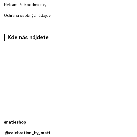
Reklamačné podmienky
Ochrana osobných údajov
Kde nás nájdete
Kamenná
predajňa: Priemyselná 2, 949 01 Nitra
/matieshop
@celebration_by_mati