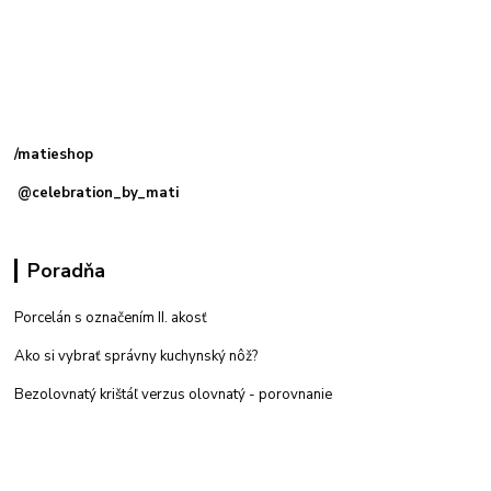
Kamenná
predajňa: Priemyselná 2, 949 01 Nitra
/matieshop
@celebration_by_mati
Poradňa
Porcelán s označením II. akosť
Ako si vybrať správny kuchynský nôž?
Bezolovnatý krištáľ verzus olovnatý -
porovnanie