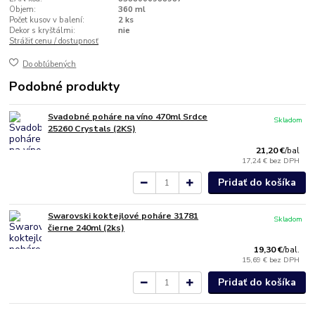
Objem:
360 ml
Počet kusov v balení:
2 ks
Dekor s kryštálmi:
nie
Strážiť cenu / dostupnosť
Do obľúbených
Podobné produkty
Svadobné poháre na víno 470ml Srdce
Skladom
25260 Crystals (2KS)
21,20 €
/
bal
17,24 €
bez DPH
Pridať do košíka
Swarovski koktejlové poháre 31781
Skladom
čierne 240ml (2ks)
19,30 €
/
bal.
15,69 €
bez DPH
Pridať do košíka