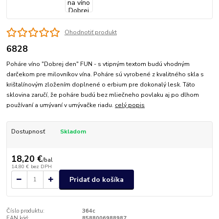
Ohodnotiť produkt
6828
Poháre víno "Dobrej den" FUN - s vtipným textom budú vhodným
darčekom pre milovníkov vína. Poháre sú vyrobené z kvalitného skla s
krištalínovým zložením doplnené o erbium pre dokonalý lesk. Táto
sklovina zaručí, že poháre budú bez mliečneho povlaku aj po dlhom
používaní a umývaní v umývačke riadu.
celý popis
Dostupnosť
Skladom
18,20 €
/
bal
14,80 €
bez DPH
Pridať do košíka
Číslo produktu:
364c
EAN kód:
8588006988987