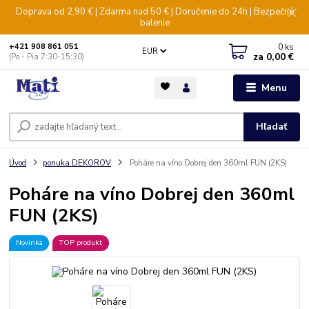
Doprava od 2,90 € | Zdarma nad 50 € | Doručenie do 24h | Bezpečné
balenie
0
ks
+421 908 861 051
EUR
za
0,00 €
(Po - Pia 7:30-15:30)
Menu
Hľadať
Úvod
ponuka DEKOROV
Poháre na víno Dobrej den 360ml FUN (2KS)
Poháre na víno Dobrej den 360ml
FUN (2KS)
Novinka
TOP produkt