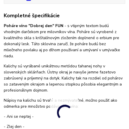
Kompletné špecifikácie
Poháre víno "Dobrej den" FUN
- s vtipným textom budú
vhodným darčekom pre milovníkov vína. Poháre sú vyrobené z
kvalitného skla s krištalínovým zložením doplnené o erbium pre
dokonalý lesk. Táto sklovina zaručí, že poháre budú bez
mliečneho povlaku aj po dlhom používaní a umývaní v umývačke
riadu.
Kalichy sú vyrábané unikátnou metódou ťahanej nohy v
slovenských sklárňach. Ústny okraj je navyše jemne fazetovo
zabrúsený a príjemný na dotyk. Kalichy tak na rozdiel od pohárov
so zataveným okrajom a lepenou stopkou pôsobia elegantným a
profesionálnym dojmom.
Nápisy na kalichu sú trvalé a nezmývateľné, možno použiť ako
odmerka pre množstvo podávaného vína:
- Ani se neptej -
- Zlej den -