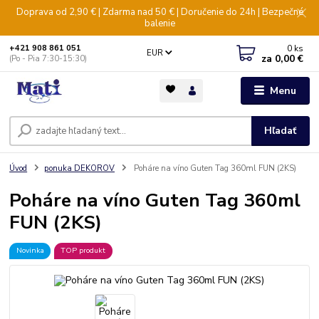
Doprava od 2,90 € | Zdarma nad 50 € | Doručenie do 24h | Bezpečné
balenie
0
ks
+421 908 861 051
EUR
za
0,00 €
(Po - Pia 7:30-15:30)
Menu
Hľadať
Úvod
ponuka DEKOROV
Poháre na víno Guten Tag 360ml FUN (2KS)
Poháre na víno Guten Tag 360ml
FUN (2KS)
Novinka
TOP produkt