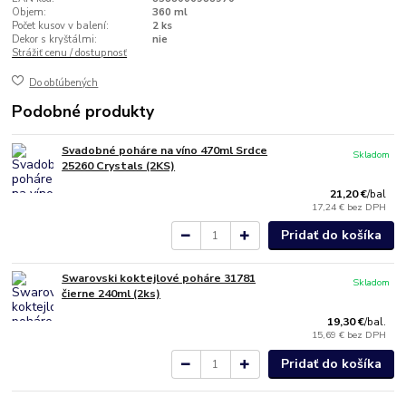
Objem:
360 ml
Počet kusov v balení:
2 ks
Dekor s kryštálmi:
nie
Strážiť cenu / dostupnosť
Do obľúbených
Podobné produkty
Svadobné poháre na víno 470ml Srdce
Skladom
25260 Crystals (2KS)
21,20 €
/
bal
17,24 €
bez DPH
Pridať do košíka
Swarovski koktejlové poháre 31781
Skladom
čierne 240ml (2ks)
19,30 €
/
bal.
15,69 €
bez DPH
Pridať do košíka