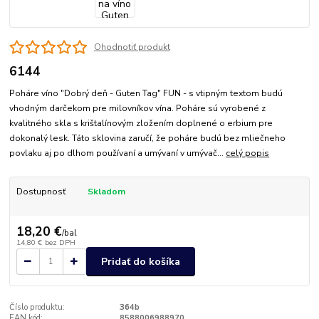
Ohodnotiť produkt
6144
Poháre víno "Dobrý deň - Guten Tag" FUN - s vtipným textom budú
vhodným darčekom pre milovníkov vína. Poháre sú vyrobené z
kvalitného skla s krištalínovým zložením doplnené o erbium pre
dokonalý lesk. Táto sklovina zaručí, že poháre budú bez mliečneho
povlaku aj po dlhom používaní a umývaní v umývač...
celý popis
Dostupnosť
Skladom
18,20 €
/
bal
14,80 €
bez DPH
Pridať do košíka
Číslo produktu:
364b
EAN kód:
8588006988970