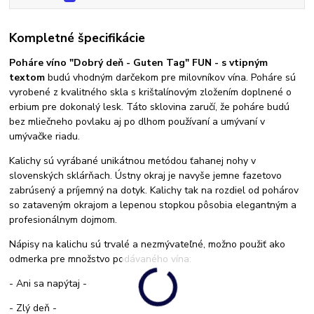
Kompletné špecifikácie
Poháre víno "Dobrý deň - Guten Tag" FUN - s vtipným
textom
budú vhodným darčekom pre milovníkov vína. Poháre sú
vyrobené z kvalitného skla s krištalínovým zložením doplnené o
erbium pre dokonalý lesk. Táto sklovina zaručí, že poháre budú
bez mliečneho povlaku aj po dlhom používaní a umývaní v
umývačke riadu.
Kalichy sú vyrábané unikátnou metódou ťahanej nohy v
slovenských sklárňach. Ústny okraj je navyše jemne fazetovo
zabrúsený a príjemný na dotyk. Kalichy tak na rozdiel od pohárov
so zataveným okrajom a lepenou stopkou pôsobia elegantným a
profesionálnym dojmom.
Nápisy na kalichu sú trvalé a nezmývateľné, možno použiť ako
odmerka pre množstvo podávaného vína:
- Ani sa napýtaj -
- Zlý deň -