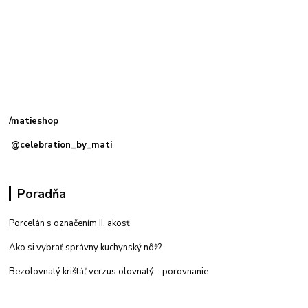
Kamenná
predajňa: Priemyselná 2, 949 01 Nitra
/matieshop
@celebration_by_mati
Poradňa
Porcelán s označením II. akosť
Ako si vybrať správny kuchynský nôž?
Bezolovnatý krištáľ verzus olovnatý -
porovnanie