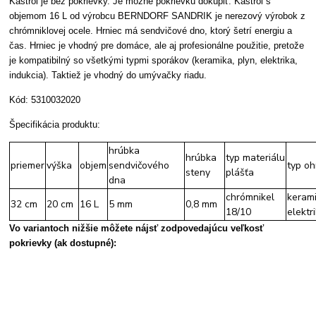
Kastról je bez pokrievky. Je možné pokrievku dokúpiť. Kastról s
objemom 16 L od výrobcu BERNDORF SANDRIK je nerezový výrobok z
chrómniklovej ocele. Hrniec má sendvičové dno, ktorý šetrí energiu a
čas. Hrniec je vhodný pre domáce, ale aj profesionálne použitie, pretože
je kompatibilný so všetkými typmi sporákov (keramika, plyn, elektrika,
indukcia). Taktiež je vhodný do umývačky riadu.
Kód: 5310032020
Špecifikácia produktu:
hrúbka
hrúbka
typ materiálu
priemer
výška
objem
sendvičového
typ oh
steny
plášťa
dna
chrómnikel
kerami
32 cm
20 cm
16 L
5 mm
0,8 mm
18/10
elektr
Vo variantoch nižšie môžete nájsť zodpovedajúcu veľkosť
pokrievky
(ak dostupné)
: