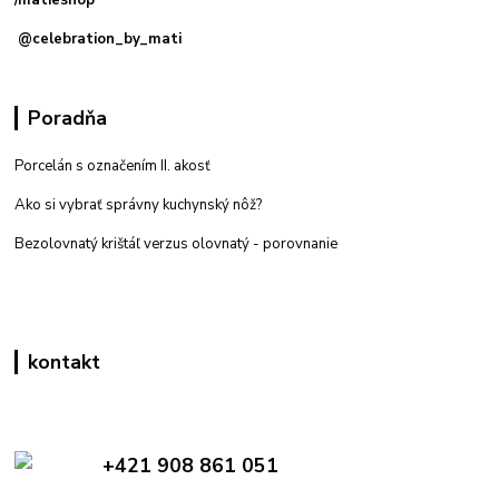
@celebration_by_mati
Poradňa
Porcelán s označením II. akosť
Ako si vybrať správny kuchynský nôž?
Bezolovnatý krištáľ verzus olovnatý -
porovnanie
kontakt
Zákaznícka podpora eshop mati
+421 908 861 051
(Po - Pia 7:30-15:30)