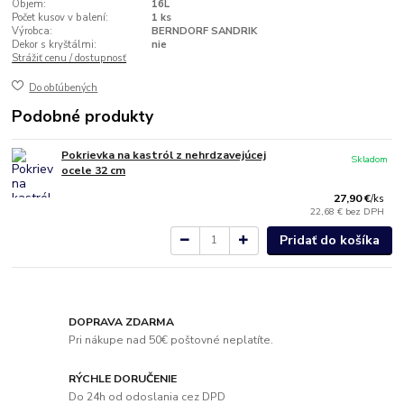
Objem:
16L
Počet kusov v balení:
1 ks
Výrobca:
BERNDORF SANDRIK
Dekor s kryštálmi:
nie
Strážiť cenu / dostupnosť
Do obľúbených
Podobné produkty
Pokrievka na kastról z nehrdzavejúcej
Skladom
ocele 32 cm
27,90 €
/
ks
22,68 €
bez DPH
Pridať do košíka
DOPRAVA ZDARMA
Pri nákupe nad 50€ poštovné neplatíte.
RÝCHLE DORUČENIE
Do 24h od odoslania cez DPD