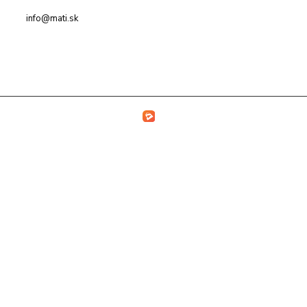
info@mati.sk
Vytvorené na
Eshop-rychlo.sk