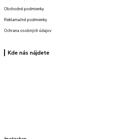
Obchodné podmienky
Reklamačné podmienky
Ochrana osobných údajov
Kde nás nájdete
Kamenná
predajňa: Priemyselná 2, 949 01 Nitra
/matieshop