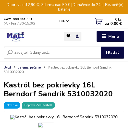
Doprava od 2,90 € | Zdarma nad 50 € | Doručenie do 24h | Bezpečné
balenie
0
ks
+421 908 861 051
EUR
za
0,00 €
(Po - Pia 7:30-15:30)
Menu
Hľadať
Úvod
varenie, pečenie
Kastról bez pokrievky 16L Berndorf Sandrik
5310032020
Kastról bez pokrievky 16L
Berndorf Sandrik 5310032020
Novinka
Doprava ZADARMO