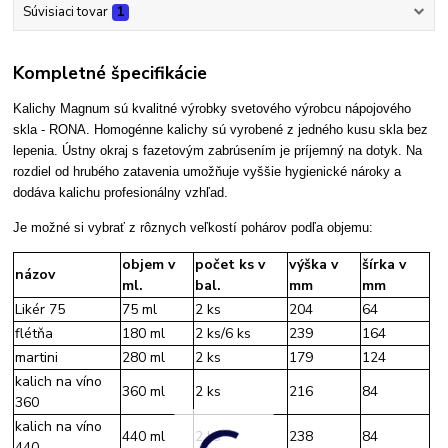
Súvisiaci tovar
1
Kompletné špecifikácie
Kalichy Magnum sú kvalitné výrobky svetového výrobcu nápojového
skla - RONA. Homogénne kalichy sú vyrobené z jedného kusu skla bez
lepenia. Ústny okraj s fazetovým zabrúsením je príjemný na dotyk. Na
rozdiel od hrubého zatavenia umožňuje vyššie hygienické nároky a
dodáva kalichu profesionálny vzhľad.
Je možné si vybrať z rôznych veľkostí pohárov podľa objemu:
objem v
počet ks v
výška v
šírka v
názov
ml.
bal.
mm
mm
Likér 75
75 ml
2 ks
204
64
flétňa
180 ml
2 ks/6 ks
239
164
martini
280 ml
2 ks
179
124
kalich na víno
360 ml
2 ks
216
84
360
kalich na víno
440 ml
2 ks
238
84
440