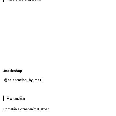
Kamenná
predajňa: Priemyselná 2, 949 01 Nitra
/matieshop
@celebration_by_mati
Poradňa
Porcelán s označením II. akosť