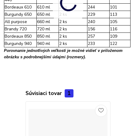
Bordeaux 610
610 ml
2 ks
244
101
Burgundy 650
650 ml
2 ks
229
113
All purpose
660 ml
2 ks
240
105
Brandy 720
720 ml
2 ks
156
116
Bordeaux 850
850 ml
2 ks
257
109
Burgundy 940
940 ml
2 ks
233
122
Porovnanie jednotlivých veľkostí je možné vidieť v priloženom
obrázku s podrobnejšími údajmi (rozmery).
Súvisiaci tovar
1