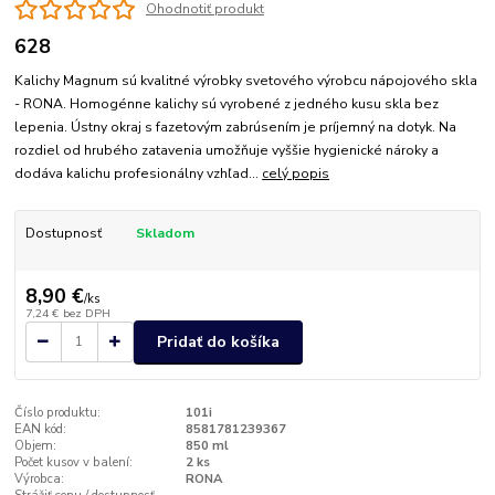
Ohodnotiť produkt
628
Kalichy Magnum sú kvalitné výrobky svetového výrobcu nápojového skla
- RONA. Homogénne kalichy sú vyrobené z jedného kusu skla bez
lepenia. Ústny okraj s fazetovým zabrúsením je príjemný na dotyk. Na
rozdiel od hrubého zatavenia umožňuje vyššie hygienické nároky a
dodáva kalichu profesionálny vzhľad...
celý popis
Dostupnosť
Skladom
8,90 €
/
ks
7,24 €
bez DPH
Pridať do košíka
Číslo produktu:
101i
EAN kód:
8581781239367
Objem:
850 ml
Počet kusov v balení:
2 ks
Výrobca:
RONA