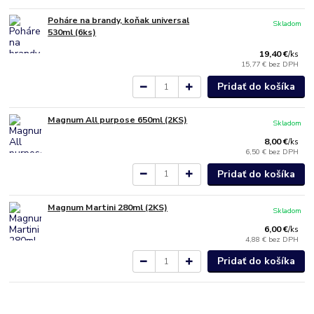
Poháre na brandy, koňak universal
Skladom
530ml (6ks)
19,40 €
/
ks
15,77 €
bez DPH
Pridať do košíka
Magnum All purpose 650ml (2KS)
Skladom
8,00 €
/
ks
6,50 €
bez DPH
Pridať do košíka
Magnum Martini 280ml (2KS)
Skladom
6,00 €
/
ks
4,88 €
bez DPH
Pridať do košíka