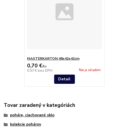
MASTERKARTON 48x42x42cm
0,70 €
/
ks
Nie je skladom
0,57 €
bez DPH
Detail
Tovar zaradený v kategóriách
poháre, ciachované sklo
kolekcie pohárov