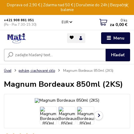
Doprava od 2,90 € | Zdarma nad 50 € | Doručenie do 24h | Bezpečné
balenie
0
ks
+421 908 861 051
EUR
za
0,00 €
(Po - Pia 7:30-15:30)
Menu
Hľadať
Úvod
poháre, ciachované sklo
Magnum Bordeaux 850ml (2KS)
Magnum Bordeaux 850ml (2KS)