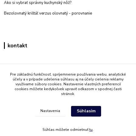
Ako si vybrať správny kuchynský nôž?
Bezolovnatý krištáľ verzus olovnatý -
porovnanie
kontakt
Zákaznícka podpora eshop mati
+421 908 861 051
Pre základnú funkčnosť, spríjemnenie používania webu, analytické
účely a v prípade udelenia súhlasu aj na účely cielenia reklamy
(Po - Pia 7:30-15:30)
využívame súbory cookies. Nastavenie vlastných preferencií
cookies môžete kedykoľvek upraviť odkazom v spodnej časti
info@mati.sk
stránok.
Súhlasím
Nastavenia
Súhlas môžete odmietnuť
tu
.
Vytvorené na
Eshop-rychlo.sk