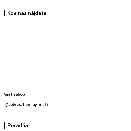
Kde nás nájdete
Kamenná
predajňa: Priemyselná 2, 949 01 Nitra
/matieshop
@celebration_by_mati
Poradňa