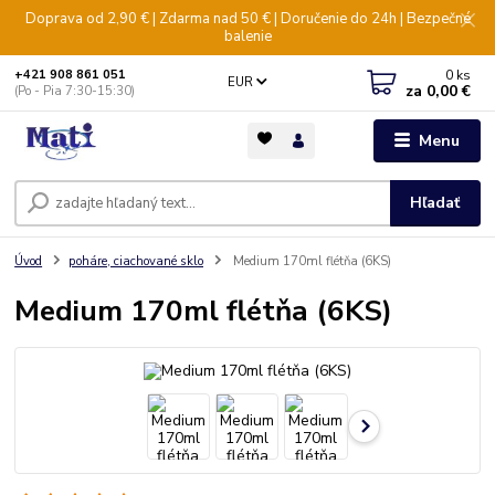
Doprava od 2,90 € | Zdarma nad 50 € | Doručenie do 24h | Bezpečné
balenie
0
ks
+421 908 861 051
EUR
za
0,00 €
(Po - Pia 7:30-15:30)
Menu
Hľadať
Úvod
poháre, ciachované sklo
Medium 170ml flétňa (6KS)
Medium 170ml flétňa (6KS)