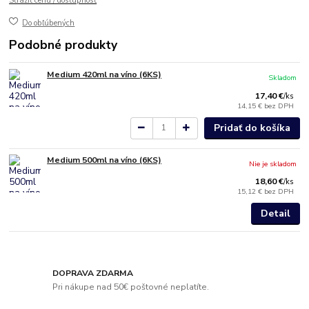
Strážiť cenu / dostupnosť
Do obľúbených
Podobné produkty
Medium 420ml na víno (6KS)
Skladom
17,40 €
/
ks
14,15 €
bez DPH
Pridať do košíka
Medium 500ml na víno (6KS)
Nie je skladom
18,60 €
/
ks
15,12 €
bez DPH
Detail
DOPRAVA ZDARMA
Pri nákupe nad 50€ poštovné neplatíte.