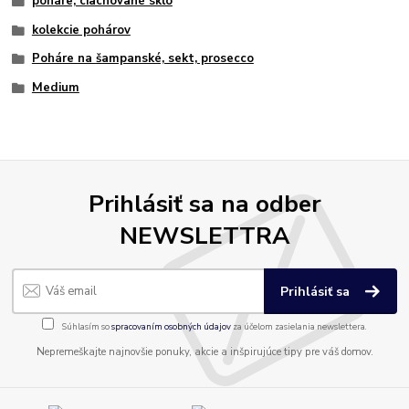
poháre, ciachované sklo
kolekcie pohárov
Poháre na šampanské, sekt, prosecco
Medium
Prihlásiť sa na odber
NEWSLETTRA
Prihlásiť sa
Súhlasím so
spracovaním osobných údajov
za účelom zasielania newslettera.
Nepremeškajte najnovšie ponuky, akcie a inšpirujúce tipy pre váš domov.