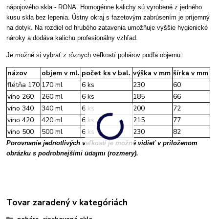
nápojového skla - RONA. Homogénne kalichy sú vyrobené z jedného
kusu skla bez lepenia. Ústny okraj s fazetovým zabrúsením je príjemný
na dotyk. Na rozdiel od hrubého zatavenia umožňuje vyššie hygienické
nároky a dodáva kalichu profesionálny vzhľad.
Je možné si vybrať z rôznych veľkostí pohárov podľa objemu:
názov
objem v ml.
počet ks v bal.
výška v mm
šírka v mm
flétňa 170
170 ml
6 ks
230
60
víno 260
260 ml
6 ks
185
66
víno 340
340 ml
6 ks
200
72
víno 420
420 ml
6 ks
215
77
víno 500
500 ml
6 ks
230
82
Porovnanie jednotlivých veľkostí je možné vidieť v priloženom
obrázku s podrobnejšími údajmi (rozmery).
Tovar zaradený v kategóriách