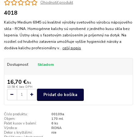
Ohodnotiť produkt
4018
Kalichy Medium 6945 sú kvalitné výrobky svetového výrobcu nápojového
skla - RONA. Homogénne kalichy sú vyrobené z jedného kusu skla bez
lepenia. Ústny okraj s fazetovým zabrúsením je príjemný na dotyk. Na
rozdiel od hrubého zatavenia umožňuje vyššie hygienické nároky a
dodáva kalichu profesionálny v...
celý popis
Dostupnosť
Skladom
16,70 €
/
ks
13,58 €
bez DPH
Pridať do košíka
Číslo produktu:
00109a
Objem:
170 ml
Počet kusov v balení:
6 ks
Výrobca:
RONA
Dekor s kryštálmi:
nie