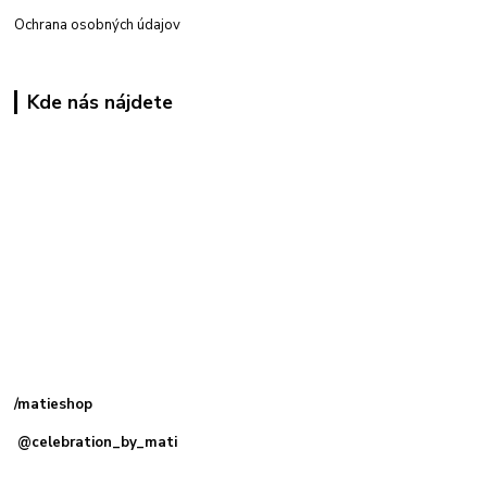
Ochrana osobných údajov
Kde nás nájdete
Kamenná
predajňa: Priemyselná 2, 949 01 Nitra
/matieshop
@celebration_by_mati