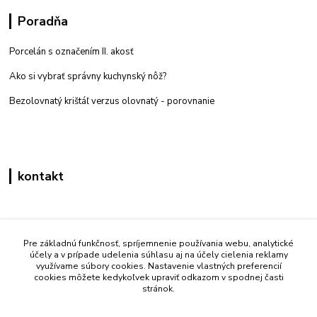
Poradňa
Porcelán s označením II. akosť
Ako si vybrať správny kuchynský nôž?
Bezolovnatý krištáľ verzus olovnatý -
porovnanie
kontakt
Zákaznícka podpora eshop mati
+421 908 861 051
Pre základnú funkčnosť, spríjemnenie používania webu, analytické
účely a v prípade udelenia súhlasu aj na účely cielenia reklamy
(Po - Pia 7:30-15:30)
využívame súbory cookies. Nastavenie vlastných preferencií
cookies môžete kedykoľvek upraviť odkazom v spodnej časti
info@mati.sk
stránok.