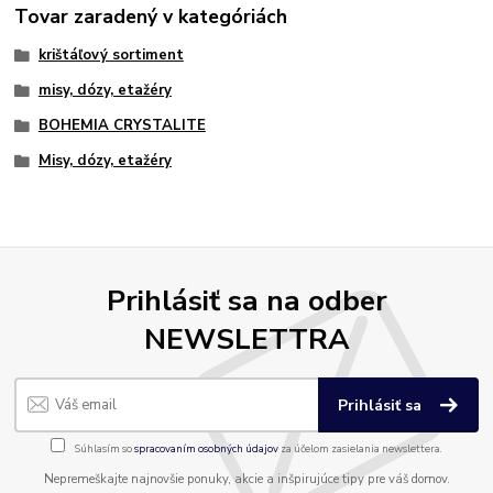
Tovar zaradený v kategóriách
krištáľový sortiment
misy, dózy, etažéry
BOHEMIA CRYSTALITE
Misy, dózy, etažéry
Prihlásiť sa na odber
NEWSLETTRA
Prihlásiť sa
Súhlasím so
spracovaním osobných údajov
za účelom zasielania newslettera.
Nepremeškajte najnovšie ponuky, akcie a inšpirujúce tipy pre váš domov.