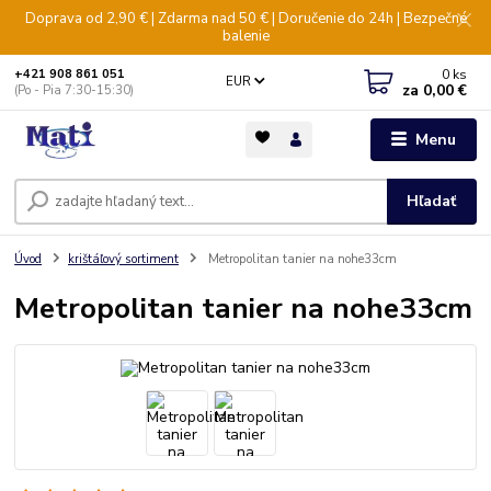
Doprava od 2,90 € | Zdarma nad 50 € | Doručenie do 24h | Bezpečné
balenie
0
ks
+421 908 861 051
EUR
za
0,00 €
(Po - Pia 7:30-15:30)
Menu
Hľadať
Úvod
krištáľový sortiment
Metropolitan tanier na nohe33cm
Metropolitan tanier na nohe33cm