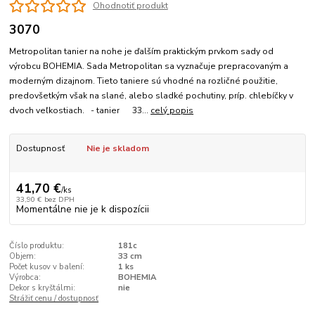
Ohodnotiť produkt
3070
Metropolitan tanier na nohe je ďalším praktickým prvkom sady od
výrobcu BOHEMIA. Sada Metropolitan sa vyznačuje prepracovaným a
moderným dizajnom. Tieto taniere sú vhodné na rozličné použitie,
predovšetkým však na slané, alebo sladké pochutiny, príp. chlebíčky v
dvoch veľkostiach. - tanier 33...
celý popis
Dostupnosť
Nie je skladom
41,70 €
/
ks
33,90 €
bez DPH
Momentálne nie je k dispozícii
Číslo produktu:
181c
Objem:
33 cm
Počet kusov v balení:
1 ks
Výrobca:
BOHEMIA
Dekor s kryštálmi:
nie
Strážiť cenu / dostupnosť