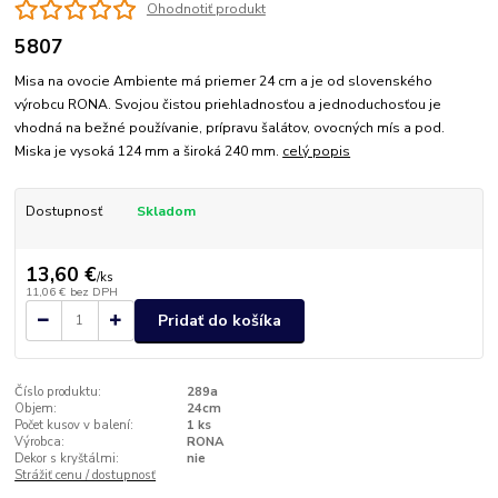
Ohodnotiť produkt
5807
Misa na ovocie Ambiente má priemer 24 cm a je od slovenského
výrobcu RONA. Svojou čistou priehladnosťou a jednoduchosťou je
vhodná na bežné používanie, prípravu šalátov, ovocných mís a pod.
Miska je vysoká 124 mm a široká 240 mm.
celý popis
Dostupnosť
Skladom
13,60 €
/
ks
11,06 €
bez DPH
Pridať do košíka
Číslo produktu:
289a
Objem:
24cm
Počet kusov v balení:
1 ks
Výrobca:
RONA
Dekor s kryštálmi:
nie
Strážiť cenu / dostupnosť