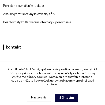
Porcelán s označením II. akosť
Ako si vybrať správny kuchynský nôž?
Bezolovnatý krištáľ verzus olovnatý -
porovnanie
kontakt
Zákaznícka podpora eshop mati
+421 908 861 051
Pre základnú funkčnosť, spríjemnenie používania webu, analytické
účely a v prípade udelenia súhlasu aj na účely cielenia reklamy
(Po - Pia 7:30-15:30)
využívame súbory cookies. Nastavenie vlastných preferencií
cookies môžete kedykoľvek upraviť odkazom v spodnej časti
info@mati.sk
stránok.
Súhlasím
Nastavenia