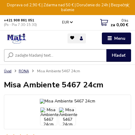
Doprava od 2,90 € | Zdarma nad 50 € | Doručenie do 24h | Bezpečné
balenie
0
ks
+421 908 861 051
EUR
za
0,00 €
(Po - Pia 7:30-15:30)
Menu
Hľadať
Úvod
RONA
Misa Ambiente 5467 24cm
Misa Ambiente 5467 24cm