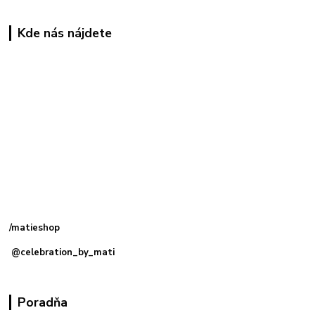
Kde nás nájdete
Kamenná
predajňa: Priemyselná 2, 949 01 Nitra
/matieshop
@celebration_by_mati
Poradňa