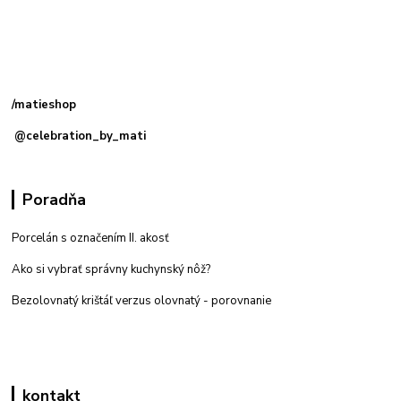
Kamenná
predajňa: Priemyselná 2, 949 01 Nitra
/matieshop
@celebration_by_mati
Poradňa
Porcelán s označením II. akosť
Ako si vybrať správny kuchynský nôž?
Bezolovnatý krištáľ verzus olovnatý -
porovnanie
kontakt