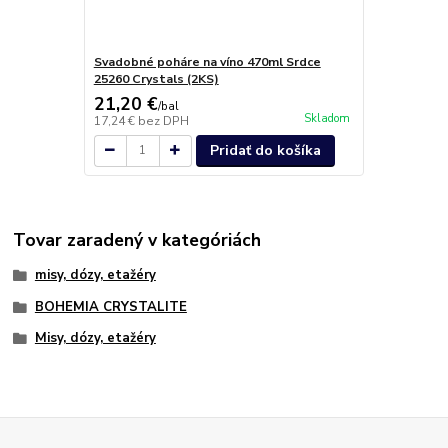
Svadobné poháre na víno 470ml Srdce
25260 Crystals (2KS)
21,20 €
/
bal
Skladom
17,24 €
bez DPH
Pridať do košíka
Tovar zaradený v kategóriách
misy, dózy, etažéry
BOHEMIA CRYSTALITE
Misy, dózy, etažéry