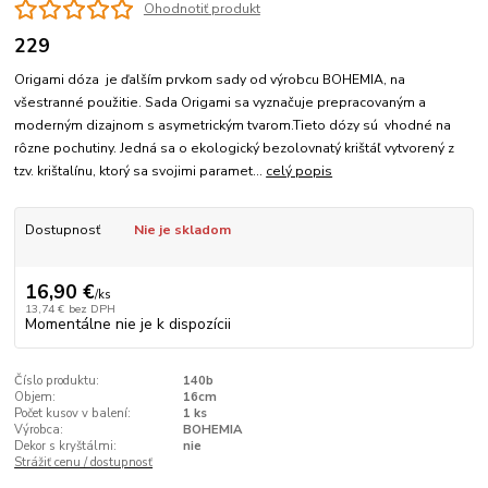
Ohodnotiť produkt
229
Origami dóza je ďalším prvkom sady od výrobcu BOHEMIA, na
všestranné použitie. Sada Origami sa vyznačuje prepracovaným a
moderným dizajnom s asymetrickým tvarom.Tieto dózy sú vhodné na
rôzne pochutiny. Jedná sa o ekologický bezolovnatý krištáľ vytvorený z
tzv. krištalínu, ktorý sa svojimi paramet...
celý popis
Dostupnosť
Nie je skladom
16,90 €
/
ks
13,74 €
bez DPH
Momentálne nie je k dispozícii
Číslo produktu:
140b
Objem:
16cm
Počet kusov v balení:
1 ks
Výrobca:
BOHEMIA
Dekor s kryštálmi:
nie
Strážiť cenu / dostupnosť