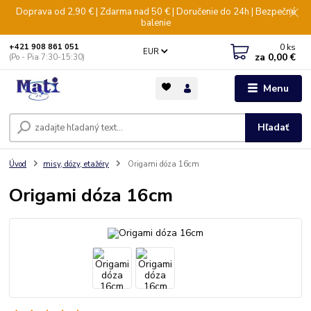
Doprava od 2,90 € | Zdarma nad 50 € | Doručenie do 24h | Bezpečné
balenie
0
ks
+421 908 861 051
EUR
za
0,00 €
(Po - Pia 7:30-15:30)
Menu
Hľadať
Úvod
misy, dózy, etažéry
Origami dóza 16cm
Origami dóza 16cm