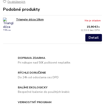
Do obľúbených
Podobné produkty
Triangle dóza 18cm
Nie je skladom
15,90 €
/
ks
12,93 €
bez DPH
Detail
DOPRAVA ZDARMA
Pri nákupe nad 50€ poštovné neplatíte.
RÝCHLE DORUČENIE
Do 24h od odoslania cez DPD
BALÍME EKOLOGICKY
Bezpečné balenie do použitých krabíc
VERNOSTNÝ PROGRAM