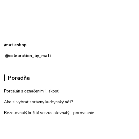
Kamenná
predajňa: Priemyselná 2, 949 01 Nitra
/matieshop
@celebration_by_mati
Poradňa
Porcelán s označením II. akosť
Ako si vybrať správny kuchynský nôž?
Bezolovnatý krištáľ verzus olovnatý -
porovnanie