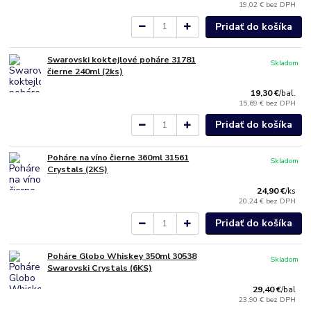
19,02 €
bez DPH
Pridať do košíka
Swarovski koktejlové poháre 31781
Skladom
čierne 240ml (2ks)
19,30 €
/
bal.
15,69 €
bez DPH
Pridať do košíka
Poháre na víno čierne 360ml 31561
Skladom
Crystals (2KS)
24,90 €
/
ks
20,24 €
bez DPH
Pridať do košíka
Poháre Globo Whiskey 350ml 30538
Skladom
Swarovski Crystals (6KS)
29,40 €
/
bal
23,90 €
bez DPH