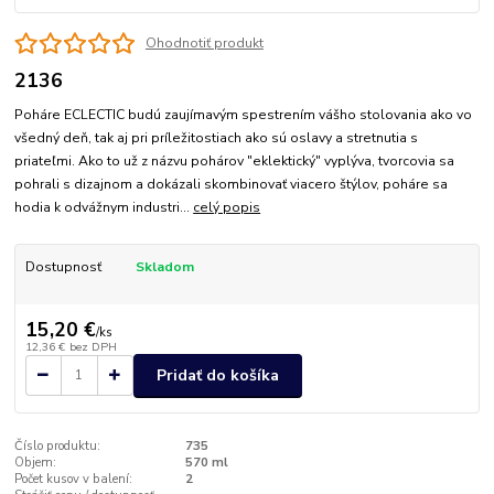
Ohodnotiť produkt
2136
Poháre ECLECTIC budú zaujímavým spestrením vášho stolovania ako vo
všedný deň, tak aj pri príležitostiach ako sú oslavy a stretnutia s
priateľmi. Ako to už z názvu pohárov "eklektický" vyplýva, tvorcovia sa
pohrali s dizajnom a dokázali skombinovať viacero štýlov, poháre sa
hodia k odvážnym industri...
celý popis
Dostupnosť
Skladom
15,20 €
/
ks
12,36 €
bez DPH
Pridať do košíka
Číslo produktu:
735
Objem:
570 ml
Počet kusov v balení:
2