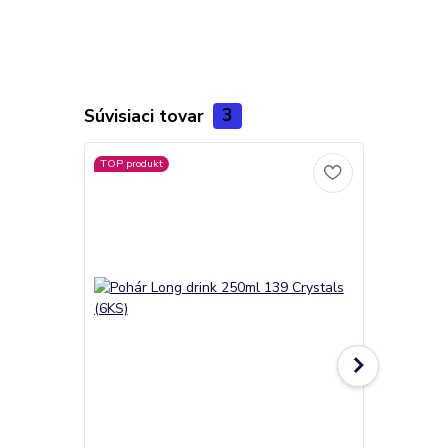
Súvisiaci tovar
3
TOP produkt