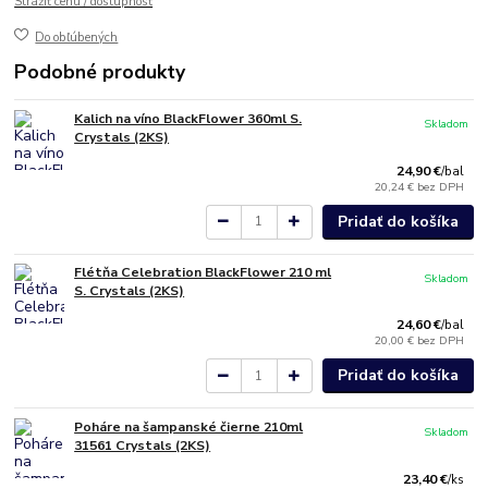
Strážiť cenu / dostupnosť
Do obľúbených
Podobné produkty
Kalich na víno BlackFlower 360ml S.
Skladom
Crystals (2KS)
24,90 €
/
bal
20,24 €
bez DPH
Pridať do košíka
Flétňa Celebration BlackFlower 210 ml
Skladom
S. Crystals (2KS)
24,60 €
/
bal
20,00 €
bez DPH
Pridať do košíka
Poháre na šampanské čierne 210ml
Skladom
31561 Crystals (2KS)
23,40 €
/
ks