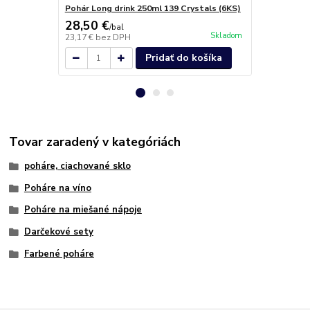
Pohár Long drink 250ml 139 Crystals (6KS)
Pohár na lik
28,50 €
13,60 €
/
bal
/
k
Skladom
23,17 €
bez DPH
11,06 €
bez 
Pridať do košíka
Tovar zaradený v kategóriách
poháre, ciachované sklo
Poháre na víno
Poháre na miešané nápoje
Darčekové sety
Farbené poháre