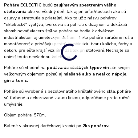
Poháre ECLECTIC
budú
zaujímavým spestrením vášho
stolovania
ako vo všedný deň, tak aj pri príležitostiach ako sú
oslavy a stretnutia s priateľmi. Ako to už z názvu pohárov
"eklektický" vyplýva, tvorcovia sa pohrali s dizajnom a dokázali
skombinovať viacero štýlov, poháre sa hodia k odvážnym
industrialistom aj umeleckým dušiam. Tieto poháre zaručene rušia
monotónnosť a prinášaju pestrú kombináciu tvaru kalicha, farby a
dekoru pre ešte krajší vizuálny zážitok pri stolovaní. Nechajte sa
uniesť touto nevšednou kolekciou.
Poháre sú vhodné na
podávanie všetkých typov vín
ale svojím
veľkorysým objemom pojmú aj
miešané alko a nealko nápoje,
gin a tonic.
Poháre sú vyrobené z bezolovnatého krištalínového skla, poháre
sú farbené a dekorované zlatou linkou, odporúčame preto ručné
umývanie.
Objem pohára: 570ml
Balené v okrasnej darčekovej krabici po
2ks pohárov.