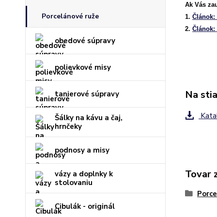
Ak Vás zau
Porcelánové ruže
1.
Článok:
2.
Článok: 
obedové súpravy
polievkové misy
Na sti
tanierové súpravy
Kata
Šálky na kávu a čaj,
hrnčeky
podnosy a misy
Tovar 
vázy a doplnky k
stolovaniu
Porce
Cibulák - originál