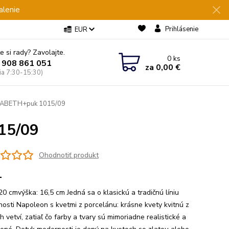
alenie
Prihlásenie
EUR
e si rady? Zavolajte.
0
ks
 908 861 051
za
0,00 €
Pia 7:30-15:30)
IZABETH+puk 1015/09
15/09
Ohodnotiť produkt
1
20 cmvýška: 16,5 cm Jedná sa o klasickú a tradičnú líniu
nosti Napoleon s kvetmi z porcelánu: krásne kvety kvitnú z
 vetví, zatiaľ čo farby a tvary sú mimoriadne realistické a