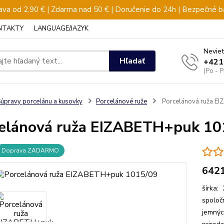
va od 2,90 € | Zdarma nad 50 € | Doručenie do 24h | Bezpečné b
NTAKTY
LANGUAGE/JAZYK
Neviet
Hľadať
+421
(Po - 
úpravy porcelánu a kusovky
Porcelánové ruže
Porcelánová ruža E
elánová ruža EIZABETH+puk 10
Doprava ZADARMO
642
šírka: 
spoloč
jemných