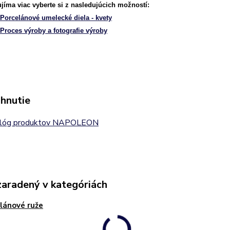
jíma viac vyberte si z nasledujúcich možností:
 Porcelánové umelecké diela - kvety
Proces výroby a fotografie výroby
ahnutie
lóg produktov NAPOLEON
zaradený v kategóriách
lánové ruže