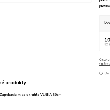
prirod
platin
Dos
10
82,
Číslo p
Strážiť
Do 
é produkty
Zapekacia misa okruhla VLNKA 30cm