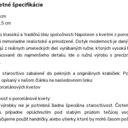
tné špecifikácie
 cm
6,5 cm
o klasickú a tradičnú líniu spoločnosti Napoleon s kvetmi z porce
ú mimoriadne realistické a prirodzené.
Dotyk modernosti je daný
ú z reálnych umeleckých diel vyrábaných ručne, ktorých vysoká 
acované do najmenšieho detailu. Ide o ručnú výrobu s precíz
.
 starostlivo zabalené do pekných a originálnych krabičiek. 
 opísaný v našom článku na nasledovnom linku:
orcelánových kvetov
vosť o porcelánové kvety:
 výrobky nie je potrebná žiadna špeciálna starostlivosť. Čis
ím, prípadne opláchnutím pod slabým prúdom tečúcej vo
ujeme použiť handričky, alebo utierky, ktoré by mohli časom poš