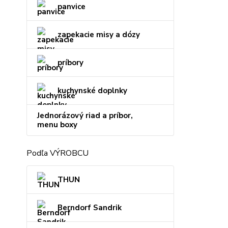
panvice
zapekacie misy a dózy
príbory
kuchynské doplnky
Jednorázový riad a príbor,
menu boxy
Podľa VÝROBCU
THUN
Berndorf Sandrik