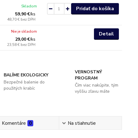
Skladom
Pridať do košíka
59,90 €
/
ks
48,70 €
bez DPH
Nie je skladom
Detail
29,00 €
/
ks
23,58 €
bez DPH
VERNOSTNÝ
BALÍME EKOLOGICKY
PROGRAM
Bezpečné balenie do
Čím viac nakúpite, tým
použitých krabíc
vyššiu zľavu máte
Komentáre
0
Na stiahnutie