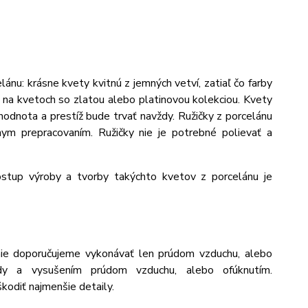
lánu: krásne kvety kvitnú z jemných vetví, zatiaľ čo farby
 na kvetoch so zlatou alebo platinovou kolekciou.
Kvety
hodnota a prestíž bude trvať navždy.
Ružičky z porcelánu
nym prepracovaním. Ružičky nie je potrebné polievať a
Postup výroby a tvorby takýchto kvetov z porcelánu je
tenie doporučujeme vykonávať len prúdom vzduchu, alebo
dy a vysušením prúdom vzduchu, alebo ofúknutím.
kodiť najmenšie detaily.