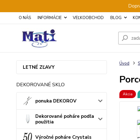
Dopra
O NÁS
INFORMÁCIE
VEĽKOOBCHOD
BLOG
KO
Úvod
S
LETNÉ ZĽAVY
Porc
DEKOROVANÉ SKLO
Akcia
ponuka DEKOROV
Dekorované poháre podľa
použitia
Výročné poháre Crystals