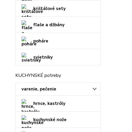
krištáľové sety
fľaše a džbány
poháre
svietniky
KUCHYNSKÉ potreby
varenie, pečenie
hrnce, kastróly
kuchynské nože