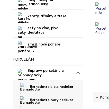
jednohubky
karafy, džbány a fľaše
sety na víno, pivo,
destiláty
zmrzlinové poháre
PORCELÁN
Súpravy porcelánu a
kusovky
Bernadotte biela nedekor
Kompl
Bernadotte ivory nedekor