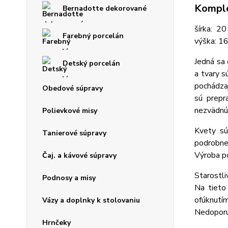
Komple
Bernadotte dekorované
šírka: 20
Farebný porcelán
výška: 1
Jedná sa 
Detský porcelán
a tvary s
pochádzaj
Obedové súpravy
sú prepr
nezvädnú
Polievkové misy
Kvety sú
Tanierové súpravy
podrobne
Výroba p
Čaj. a kávové súpravy
Starostli
Podnosy a misy
Na tieto
ofúknut
Vázy a doplnky k stolovaniu
Nedoporuč
Hrnčeky