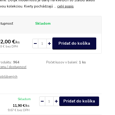
zené. Dotyk modernosti je daný na kvetoch so zlatou alebo
ovou kolekciou. Kvety pochádzajú ...
celý popis
tupnosť
Skladom
2,00 €
/
ks
Pridať do košíka
93 €
bez DPH
roduktu:
964
Počet kusov v balení:
1 ks
 cenu / dostupnosť
obľúbených
Skladom
Pridať do košíka
11,90 €
/
ks
9,67 €
bez DPH