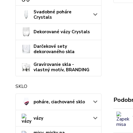
Svadobné poháre
Crystals
Dekorované vázy Crystals
Darčekové sety
dekorovaného skla
Gravírovanie skla -
vlastný motív, BRANDING
SKLO
Podobn
poháre, ciachované sklo
vázy
misy, misky na