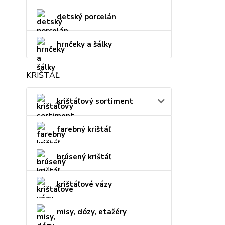
detský porcelán
hrnčeky a šálky
KRIŠTÁĽ
krištáľový sortiment
farebný krištáľ
brúsený krištáľ
krištáľové vázy
misy, dózy, etažéry