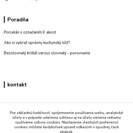
Poradňa
Porcelán s označením II. akosť
Ako si vybrať správny kuchynský nôž?
Bezolovnatý krištáľ verzus olovnatý -
porovnanie
kontakt
Zákaznícka podpora eshop mati
+421 908 861 051
Pre základnú funkčnosť, spríjemnenie používania webu, analytické
účely a v prípade udelenia súhlasu aj na účely cielenia reklamy
(Po - Pia 7:30-15:30)
využívame súbory cookies. Nastavenie vlastných preferencií
cookies môžete kedykoľvek upraviť odkazom v spodnej časti
info@mati.sk
stránok.