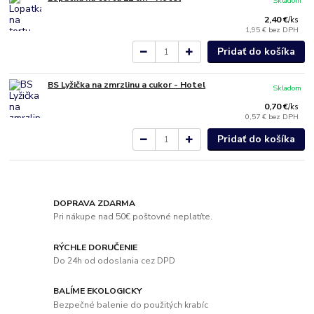
Skladom
2,40 €
/
ks
1,95 €
bez DPH
Pridať do košíka
BS Lyžička na zmrzlinu a cukor - Hotel
Skladom
0,70 €
/
ks
0,57 €
bez DPH
Pridať do košíka
DOPRAVA ZDARMA
Pri nákupe nad 50€ poštovné neplatíte.
RÝCHLE DORUČENIE
Do 24h od odoslania cez DPD
BALÍME EKOLOGICKY
Bezpečné balenie do použitých krabíc