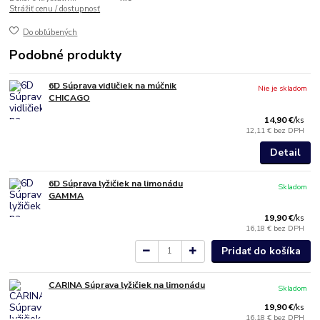
Strážiť cenu / dostupnosť
Do obľúbených
Podobné produkty
6D Súprava vidličiek na múčnik
Nie je skladom
CHICAGO
14,90 €
/
ks
12,11 €
bez DPH
Detail
6D Súprava lyžičiek na limonádu
Skladom
GAMMA
19,90 €
/
ks
16,18 €
bez DPH
Pridať do košíka
CARINA Súprava lyžičiek na limonádu
Skladom
19,90 €
/
ks
16,18 €
bez DPH