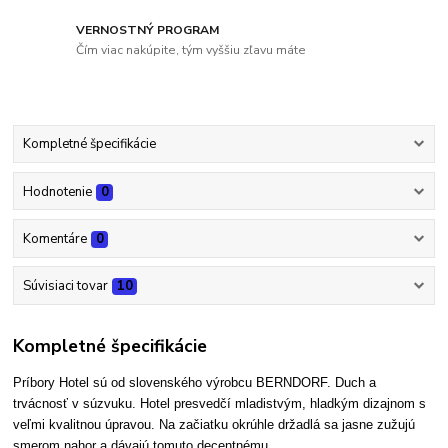
VERNOSTNÝ PROGRAM
Čím viac nakúpite, tým vyššiu zľavu máte
Kompletné špecifikácie
Hodnotenie
0
Komentáre
0
Súvisiaci tovar
10
Kompletné špecifikácie
Príbory Hotel sú od slovenského výrobcu BERNDORF.
Duch a
trvácnosť v súzvuku. Hotel presvedčí mladistvým, hladkým dizajnom s
veľmi kvalitnou úpravou. Na začiatku okrúhle držadlá sa jasne zužujú
smerom nahor a dávajú tomuto decentnému