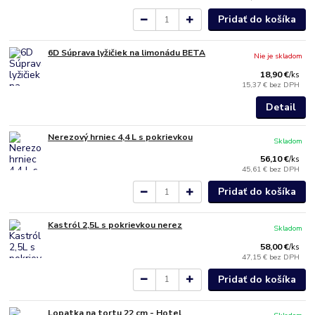
Pridať do košíka
6D Súprava lyžičiek na limonádu BETA
Nie je skladom
18,90 €
/
ks
15,37 €
bez DPH
Detail
Nerezový hrniec 4,4 L s pokrievkou
Skladom
56,10 €
/
ks
45,61 €
bez DPH
Pridať do košíka
Kastról 2,5L s pokrievkou nerez
Skladom
58,00 €
/
ks
47,15 €
bez DPH
Pridať do košíka
Lopatka na tortu 22 cm - Hotel