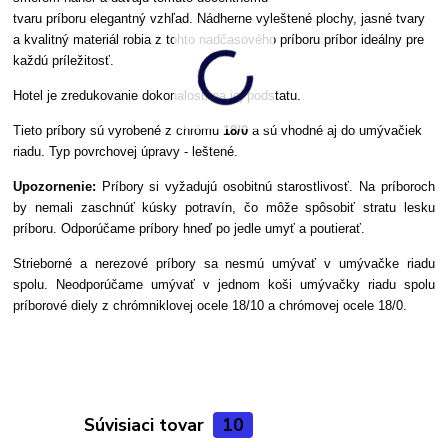
tvaru príboru elegantný vzhľad. Nádherne vyleštené plochy, jasné tvary
a kvalitný materiál robia z tohto nadčasového príboru príbor ideálny pre
každú príležitosť.
Hotel je zredukovanie dokonalosti na jej podstatu.
Tieto príbory sú vyrobené z chrómu
18/0
a sú vhodné aj do umývačiek
riadu. Typ povrchovej úpravy - leštené.
Upozornenie:
Príbory si vyžadujú osobitnú starostlivosť. Na príboroch
by nemali zaschnúť kúsky potravín, čo môže spôsobiť stratu lesku
príboru. Odporúčame príbory hneď po jedle umyť a poutierať.
Strieborné a nerezové príbory sa nesmú umývať v umývačke riadu
spolu. Neodporúčame umývať v jednom koši umývačky riadu spolu
príborové diely z chrómniklovej ocele 18/10 a chrómovej ocele 18/0.
Súvisiaci tovar
10