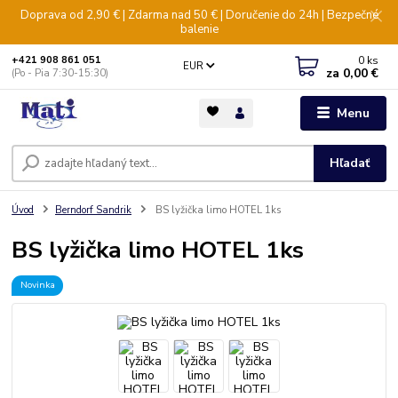
Doprava od 2,90 € | Zdarma nad 50 € | Doručenie do 24h | Bezpečné
balenie
0
ks
+421 908 861 051
EUR
za
0,00 €
(Po - Pia 7:30-15:30)
Menu
Hľadať
Úvod
Berndorf Sandrik
BS lyžička limo HOTEL 1ks
BS lyžička limo HOTEL 1ks
Novinka