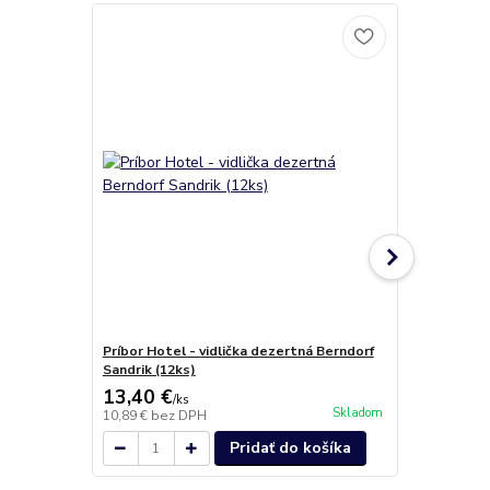
Novinka
Príbor Hotel - vidlička dezertná Berndorf
Príbor Hotel
Sandrik (12ks)
13,40 €
1,00 €
/
ks
/
ks
Skladom
10,89 €
bez DPH
0,81 €
bez D
Pridať do košíka