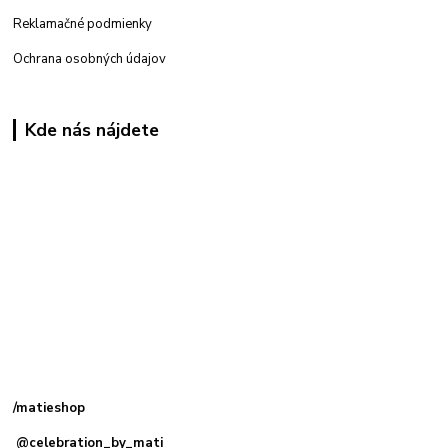
Reklamačné podmienky
Ochrana osobných údajov
Kde nás nájdete
Kamenná
predajňa: Priemyselná 2, 949 01 Nitra
/matieshop
@celebration_by_mati