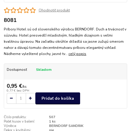
Ohodnotiť produkt
8081
Príbory Hotel sú od slovenského výrobcu BERNDORF. Duch a trvácnosť v
súzvuku. Hotel presvedčí mladistvým, hladkým dizajnom s veľmi
kvalitnou úpravou. Na začiatku okrúhle držadlá sa jasne zužujú smerom
nahor a dávajú tomuto decentnémutvaru príboru elegantný vzhľad.
Nádherne vyleštené plochy, jasné tv...
celý popis
Dostupnosť
Skladom
0,95 €
/
ks
0,77 €
bez DPH
Pridať do košíka
Číslo produktu:
507
Počet kusov v balení:
1 ks
Výrobca:
BERNDORF SANDRIK
Dekor s kryštálmi:
nie