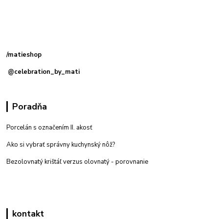
Kamenná
predajňa: Priemyselná 2, 949 01 Nitra
/matieshop
@celebration_by_mati
Poradňa
Porcelán s označením II. akosť
Ako si vybrať správny kuchynský nôž?
Bezolovnatý krištáľ verzus olovnatý -
porovnanie
kontakt