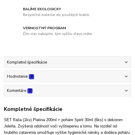
BALÍME EKOLOGICKY
Bezpečné balenie do použitých krabíc
VERNOSTNÝ PROGRAM
Čím viac nakúpite, tým vyššiu zľavu máte
Kompletné špecifikácie
Hodnotenie
0
Komentáre
0
Kompletné špecifikácie
SET fľaša (1ks) Platina 200ml + poháre Spirit 30ml (6ks) s dekorom
Jeleňa.
Zvýšená odolnosť voči vyštiepeniu a lomu. Na rozdiel od
hrubého zatavenia umožňuje vyšši
e hygienické nároky a dodáva poháru