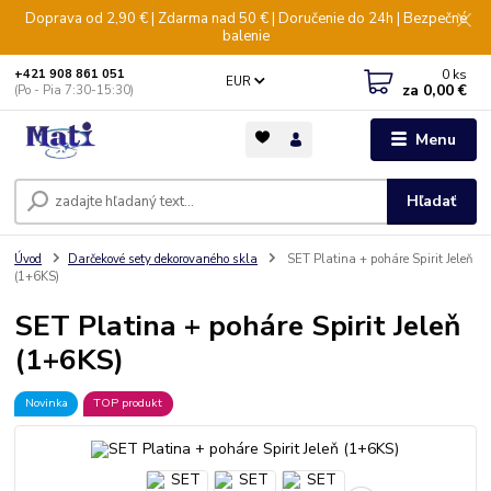
Doprava od 2,90 € | Zdarma nad 50 € | Doručenie do 24h | Bezpečné
balenie
0
ks
+421 908 861 051
EUR
za
0,00 €
(Po - Pia 7:30-15:30)
Menu
Hľadať
Úvod
Darčekové sety dekorovaného skla
SET Platina + poháre Spirit Jeleň
(1+6KS)
SET Platina + poháre Spirit Jeleň
(1+6KS)
Novinka
TOP produkt