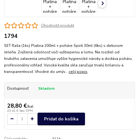
Ohodnotiť produkt
1794
SET fľaša (1ks) Platina 200ml + poháre Spirit 30ml (6ks) s dekorom
Jeleňa. Zvýšená odolnosť voči vyštiepeniu a lomu. Na rozdiel od
hrubého zatavenia umožňuje vyššie hygienické nároky a dodáva poháru
profesionálny vzhľad. Vysoká kvalita skla zaručuje trvalú brilanciu a
transparentnosť. Vhodné do umýv...
celý popis
Dostupnosť
Skladom
28,80 €
/
bal
23,41 €
bez DPH
Pridať do košíka
Číslo produktu:
311b