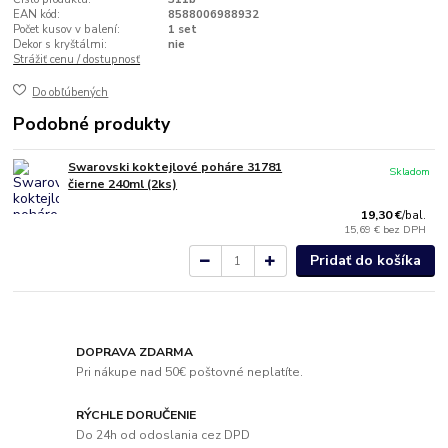
EAN kód:
8588006988932
Počet kusov v balení:
1 set
Dekor s kryštálmi:
nie
Strážiť cenu / dostupnosť
Do obľúbených
Podobné produkty
Swarovski koktejlové poháre 31781
Skladom
čierne 240ml (2ks)
19,30 €
/
bal.
15,69 €
bez DPH
Pridať do košíka
DOPRAVA ZDARMA
Pri nákupe nad 50€ poštovné neplatíte.
RÝCHLE DORUČENIE
Do 24h od odoslania cez DPD