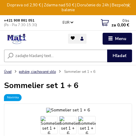
Doprava od 2,90 € | Zdarma nad 50 € | Doručenie do 24h | Bezpečné
balenie
0
ks
+421 908 861 051
EUR
za
0,00 €
(Po - Pia 7:30-15:30)
Menu
Hľadať
Úvod
poháre, ciachované sklo
Sommelier set 1 + 6
Sommelier set 1 + 6
Novinka