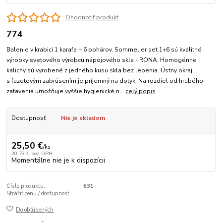
Ohodnotiť produkt
774
Balenie v krabici 1 karafa + 6 pohárov. Sommelier set 1+6 sú kvalitné
výrobky svetového výrobcu nápojového skla - RONA. Homogénne
kalichy sú vyrobené z jedného kusu skla bez lepenia. Ústny okraj
s fazetovým zabrúsením je príjemný na dotyk. Na rozdiel od hrubého
zatavenia umožňuje vyššie hygienické n...
celý popis
Dostupnosť
Nie je skladom
25,50 €
/
ks
20,73 €
bez DPH
Momentálne nie je k dispozícii
Číslo produktu:
631
Strážiť cenu / dostupnosť
Do obľúbených