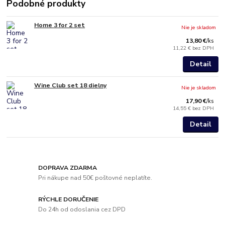
Podobné produkty
Home 3 for 2 set
Nie je skladom
13,80 €
/
ks
11,22 €
bez DPH
Detail
Wine Club set 18 dielny
Nie je skladom
17,90 €
/
ks
14,55 €
bez DPH
Detail
DOPRAVA ZDARMA
Pri nákupe nad 50€ poštovné neplatíte.
RÝCHLE DORUČENIE
Do 24h od odoslania cez DPD