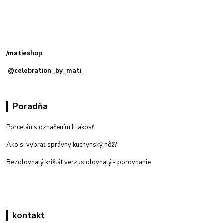
Kamenná
predajňa: Priemyselná 2, 949 01 Nitra
/matieshop
@celebration_by_mati
Poradňa
Porcelán s označením II. akosť
Ako si vybrať správny kuchynský nôž?
Bezolovnatý krištáľ verzus olovnatý -
porovnanie
kontakt