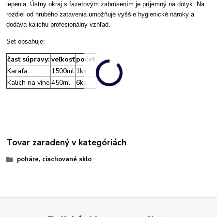
lepenia. Ústny okraj s fazetovým zabrúsením je príjemný na dotyk. Na
rozdiel od hrubého zatavenia umožňuje vyššie hygienické nároky a
dodáva kalichu profesionálny vzhľad.
Set obsahuje:
časť súpravy:
veľkosť
počet
Karafa
1500ml
1ks
Kalich na víno
450ml
6ks
Tovar zaradený v kategóriách
poháre, ciachované sklo