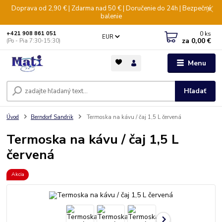
Doprava od 2,90 € | Zdarma nad 50 € | Doručenie do 24h | Bezpečné
balenie
0
ks
+421 908 861 051
EUR
za
0,00 €
(Po - Pia 7:30-15:30)
Menu
Hľadať
Úvod
Berndorf Sandrik
Termoska na kávu / čaj 1,5 L červená
Termoska na kávu / čaj 1,5 L
červená
Akcia