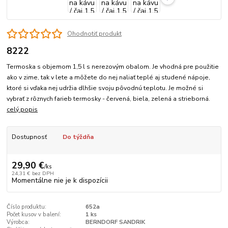
Ohodnotiť produkt
8222
Termoska s objemom 1,5 l s nerezovým obalom. Je vhodná pre použitie
ako v zime, tak v lete a môžete do nej naliať teplé aj studené nápoje,
ktoré si vďaka nej udržia dlhšie svoju pôvodnú teplotu. Je možné si
vybrať z rôznych farieb termosky - červená, biela, zelená a strieborná.
celý popis
Dostupnosť
Do týždňa
29,90 €
/
ks
24,31 €
bez DPH
Momentálne nie je k dispozícii
Číslo produktu:
652a
Počet kusov v balení:
1 ks
Výrobca:
BERNDORF SANDRIK