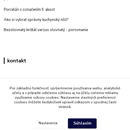
Porcelán s označením II. akosť
Ako si vybrať správny kuchynský nôž?
Bezolovnatý krištáľ verzus olovnatý -
porovnanie
kontakt
Zákaznícka podpora eshop mati
+421 908 861 051
Pre základnú funkčnosť, spríjemnenie používania webu, analytické
účely a v prípade udelenia súhlasu aj na účely cielenia reklamy
(Po - Pia 7:30-15:30)
využívame súbory cookies. Nastavenie vlastných preferencií
cookies môžete kedykoľvek upraviť odkazom v spodnej časti
info@mati.sk
stránok.
Súhlasím
Nastavenia