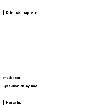
Kde nás nájdete
Kamenná
predajňa: Priemyselná 2, 949 01 Nitra
/matieshop
@celebration_by_mati
Poradňa