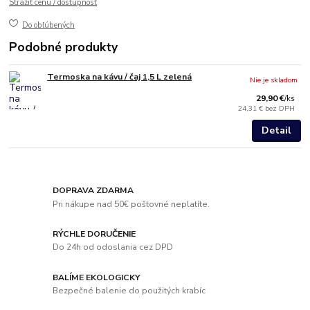
Strážiť cenu / dostupnosť
Do obľúbených
Podobné produkty
Termoska na kávu / čaj 1,5 L zelená
Nie je skladom
29,90 €
/
ks
24,31 €
bez DPH
Detail
DOPRAVA ZDARMA
Pri nákupe nad 50€ poštovné neplatíte.
RÝCHLE DORUČENIE
Do 24h od odoslania cez DPD
BALÍME EKOLOGICKY
Bezpečné balenie do použitých krabíc