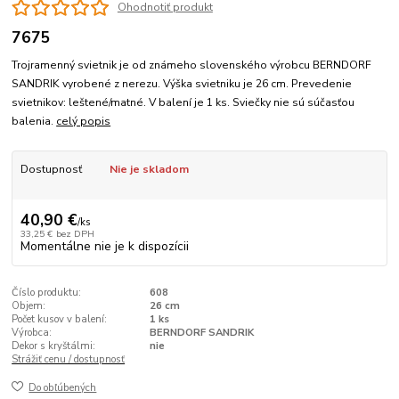
Ohodnotiť produkt
7675
Trojramenný svietnik je od známeho slovenského výrobcu BERNDORF
SANDRIK vyrobené z nerezu. Výška svietniku je 26 cm. Prevedenie
svietnikov: leštené/matné. V balení je 1 ks. Sviečky nie sú súčasťou
balenia.
celý popis
Dostupnosť
Nie je skladom
40,90 €
/
ks
33,25 €
bez DPH
Momentálne nie je k dispozícii
Číslo produktu:
608
Objem:
26 cm
Počet kusov v balení:
1 ks
Výrobca:
BERNDORF SANDRIK
Dekor s kryštálmi:
nie
Strážiť cenu / dostupnosť
Do obľúbených