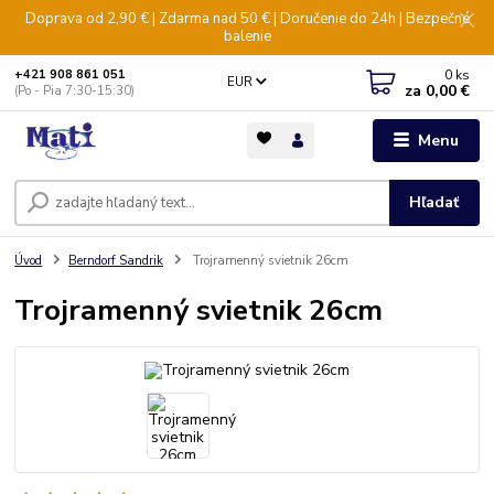
Doprava od 2,90 € | Zdarma nad 50 € | Doručenie do 24h | Bezpečné
balenie
0
ks
+421 908 861 051
EUR
za
0,00 €
(Po - Pia 7:30-15:30)
Menu
Hľadať
Úvod
Berndorf Sandrik
Trojramenný svietnik 26cm
Trojramenný svietnik 26cm