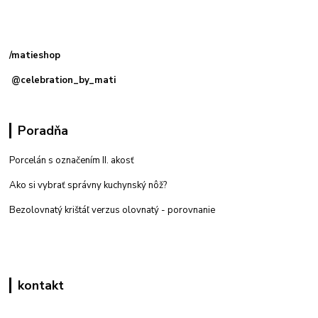
Kamenná
predajňa: Priemyselná 2, 949 01 Nitra
/matieshop
@celebration_by_mati
Poradňa
Porcelán s označením II. akosť
Ako si vybrať správny kuchynský nôž?
Bezolovnatý krištáľ verzus olovnatý -
porovnanie
kontakt
Zákaznícka podpora eshop mati