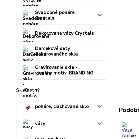
Svadobné poháre
Crystals
Dekorované vázy Crystals
Darčekové sety
dekorovaného skla
Gravírovanie skla -
vlastný motív, BRANDING
SKLO
poháre, ciachované sklo
Podobn
vázy
misy, misky na