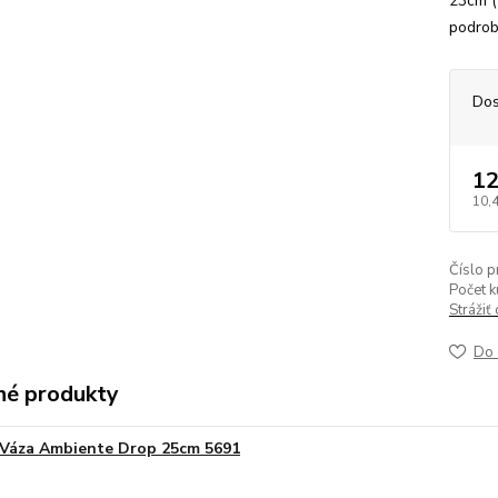
23cm (
podrob
Dos
12
10,
Číslo p
Počet k
Strážiť
Do 
é produkty
Váza Ambiente Drop 25cm 5691