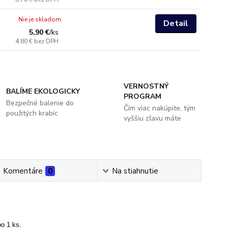
Nie je skladom
Detail
5,90 €
/
ks
4,80 €
bez DPH
VERNOSTNÝ
BALÍME EKOLOGICKY
PROGRAM
Bezpečné balenie do
Čím viac nakúpite, tým
použitých krabíc
vyššiu zľavu máte
Komentáre
0
Na stiahnutie
o 1 ks.