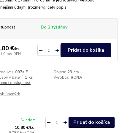
230mm x 176mm) Porovnanie jednotlivých veľkostí
nejšími údajmi (rozmery).
celý popis
tupnosť
Do 2 týždňov
,80 €
/
ks
Pridať do košíka
41 €
bez DPH
roduktu:
097a F
Objem:
23 cm
usov v balení:
1 ks
Výrobca:
RONA
 cenu / dostupnosť
obľúbených
Skladom
Pridať do košíka
10,80 €
/
ks
8,78 €
bez DPH