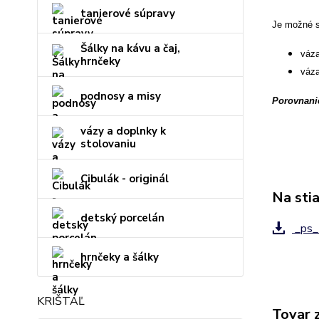
tanierové súpravy
Je možné s
Šálky na kávu a čaj,
váz
hrnčeky
váz
podnosy a misy
Porovnanie
vázy a doplnky k
stolovaniu
Cibulák - originál
Na sti
detský porcelán
_ps_
hrnčeky a šálky
KRIŠTÁĽ
Tovar 