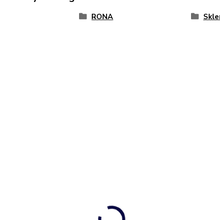
RONA
Skle