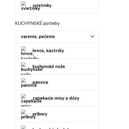
svietniky
KUCHYNSKÉ potreby
varenie, pečenie
hrnce, kastróly
kuchynské nože
panvice
zapekacie misy a dózy
príbory