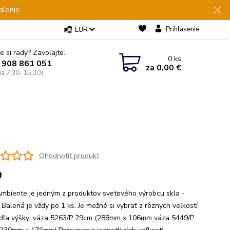
alenie
Prihlásenie
EUR
e si rady? Zavolajte.
0
ks
 908 861 051
za
0,00 €
Pia 7:30-15:30)
Ohodnotiť produkt
9
mbiente je jedným z produktov svetového výrobcu skla -
Balená je vždy po 1 ks. Je možné si vybrať z rôznych veľkostí
dľa výšky: váza 5263/P 29cm (288mm x 106mm váza 5449/P