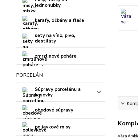
jednohubky
karafy, džbány a fľaše
sety na víno, pivo,
destiláty
zmrzlinové poháre
PORCELÁN
Súpravy porcelánu a
kusovky
Kompl
obedové súpravy
Komple
polievkové misy
Váza Ambie