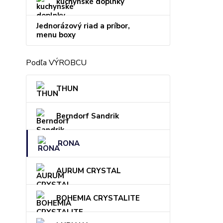
kuchynské doplnky
Jednorázový riad a príbor,
menu boxy
Podľa VÝROBCU
THUN
Berndorf Sandrik
RONA
AURUM CRYSTAL
BOHEMIA CRYSTALITE