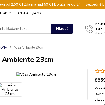
va od 2,90 € | Zdarma nad 50 € | Doručenie do 24h | Bezpečné b
NTAKTY
LANGUAGE/JAZYK
Neviet
Hľadať
+421
(Po - 
RONA
Váza Ambiente 23cm
 Ambiente 23cm
885
Váza A
RONA. 
váz po