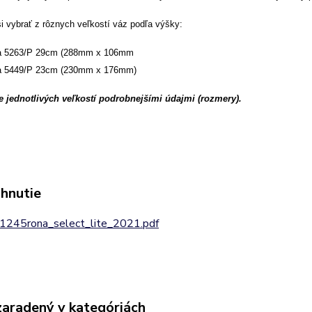
i vybrať z rôznych veľkostí váz podľa výšky:
a 5263/P 29cm (288mm x 106mm
a 5449/P 23cm (230mm x 176mm)
 jednotlivých veľkostí podrobnejšími údajmi (rozmery).
ahnutie
1245rona_select_lite_2021.pdf
zaradený v kategóriách