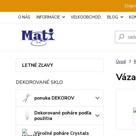
Dopra
O NÁS
INFORMÁCIE
VEĽKOOBCHOD
BLOG
KO
Úvod
LETNÉ ZĽAVY
Váza
DEKOROVANÉ SKLO
ponuka DEKOROV
Dekorované poháre podľa
použitia
Výročné poháre Crystals