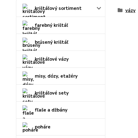
krištáľový sortiment
vázy
farebný krištáľ
brúsený krištáľ
krištáľové vázy
misy, dózy, etažéry
krištáľové sety
fľaše a džbány
poháre