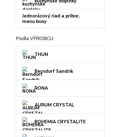
kuchynské doplnky
Jednorázový riad a príbor,
menu boxy
Podľa VÝROBCU
THUN
Berndorf Sandrik
RONA
AURUM CRYSTAL
BOHEMIA CRYSTALITE