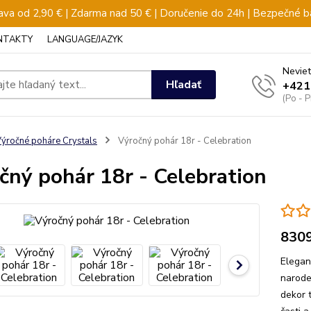
va od 2,90 € | Zdarma nad 50 € | Doručenie do 24h | Bezpečné b
NTAKTY
LANGUAGE/JAZYK
Neviet
Hľadať
+421
(Po - 
ýročné poháre Crystals
Výročný pohár 18r - Celebration
čný pohár 18r - Celebration
830
Elegan
narode
dekor 