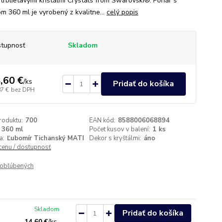
 trblietavými krištáľmi Crystals from Swarovski®. Pohár s
m 360 ml je vyrobený z kvalitne...
celý popis
tupnosť
Skladom
,60 €
/
ks
Pridať do košíka
87 €
bez DPH
roduktu:
700
EAN kód:
8588006068894
360 ml
Počet kusov v balení:
1 ks
a:
Ľubomír Tichanský MATI
Dekor s kryštálmi:
áno
 cenu / dostupnosť
obľúbených
Skladom
Pridať do košíka
14,60 €
/
ks