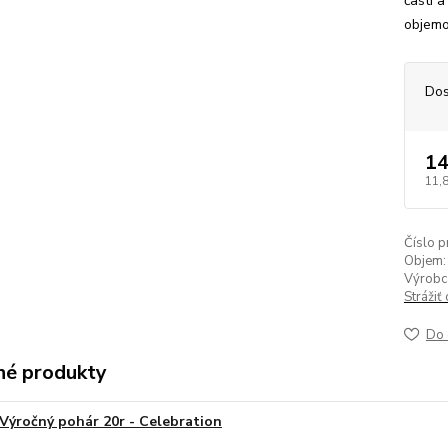
časti a
objemo
Dos
14
11,
Číslo p
Objem:
Výrobc
Strážiť
Do 
é produkty
Výročný pohár 20r - Celebration