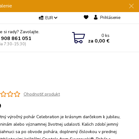
alenie
Prihlásenie
EUR
e si rady? Zavolajte.
0
ks
 908 861 051
za
0,00 €
Pia 7:30-15:30)
Ohodnotiť produkt
9
tný výročný pohár Celebration je krásnym darčekom k jubileu,
ninám alebo významnej životnej udalosti. Kalich zdobí jemný
tiahnuci sa po obvode pohára, doplnený číslovkou v prednej