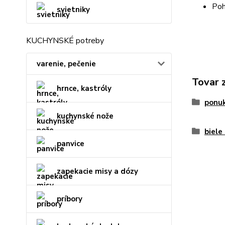
Poh
svietniky
KUCHYNSKÉ potreby
varenie, pečenie
Tovar 
hrnce, kastróly
ponu
kuchynské nože
biele
panvice
zapekacie misy a dózy
príbory