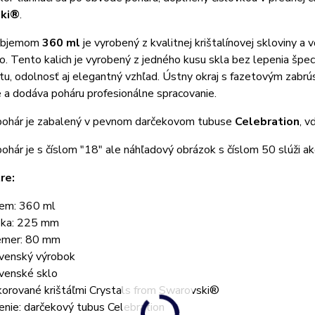
ki®
.
 objemom
360 ml
je vyrobený z kvalitnej krištalínovej skloviny 
. Tento kalich je vyrobený z jedného kusu skla bez lepenia špec
itu, odolnosť aj elegantný vzhľad. Ústny okraj s fazetovým zabrús
 a dodáva poháru profesionálne spracovanie.
pohár je zabalený v pevnom darčekovom tubuse
Celebration
, v
ohár je s číslom "18" ale náhľadový obrázok s číslom 50 slúži a
re:
em: 360 ml
ka: 225 mm
emer: 80 mm
venský výrobok
venské sklo
orované krištáľmi Crystals from Swarovski®
enie: darčekový tubus Celebration