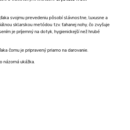
a vďaka svojmu prevedeniu pôsobí slávnostne, luxusne a
iálnou sklarskou metódou tzv. ťahanej nohy, čo zvyšuje
ením je príjemný na dotyk, hygienickejší než hrubé
ďaka čomu je pripravený priamo na darovanie.
ko názorná ukážka.