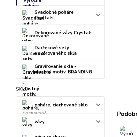
Svadobné poháre
Crystals
Dekorované vázy Crystals
Darčekové sety
dekorovaného skla
Gravírovanie skla -
vlastný motív, BRANDING
SKLO
poháre, ciachované sklo
Podobn
vázy
misy, misky na