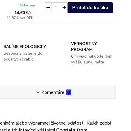
Skladom
Pridať do košíka
14,60 €
/
ks
11,87 €
bez DPH
VERNOSTNÝ
BALÍME EKOLOGICKY
PROGRAM
Bezpečné balenie do
Čím viac nakúpite, tým
použitých krabíc
vyššiu zľavu máte
Komentáre
0
eninám alebo významnej životnej udalosti. Kalich zdobí
sti a trblietavými krištáľmi
Crystals from