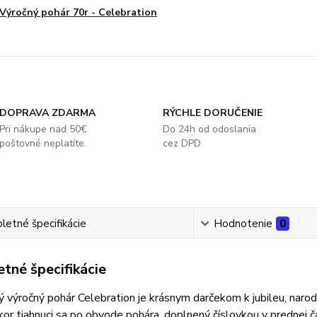
Výročný pohár 70r - Celebration
DOPRAVA ZDARMA
RÝCHLE DORUČENIE
Pri nákupe nad 50€
Do 24h od odoslania
poštovné neplatíte.
cez DPD
etné špecifikácie
Hodnotenie
0
tné špecifikácie
 výročný pohár Celebration je krásnym darčekom k jubileu, narod
or tiahnuci sa po obvode pohára, doplnený číslovkou v prednej ča