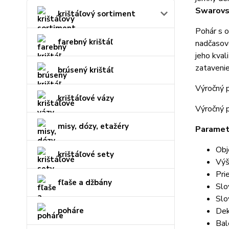
Swarovs
krištáľový sortiment
Pohár s
farebný krištáľ
nadčasovo
jeho kval
zatavenie
brúsený krištáľ
Výročný 
krištáľové vázy
Výročný p
misy, dózy, etažéry
Paramet
Obj
krištáľové sety
Výš
Pri
fľaše a džbány
Slo
Slo
poháre
Dek
Bal