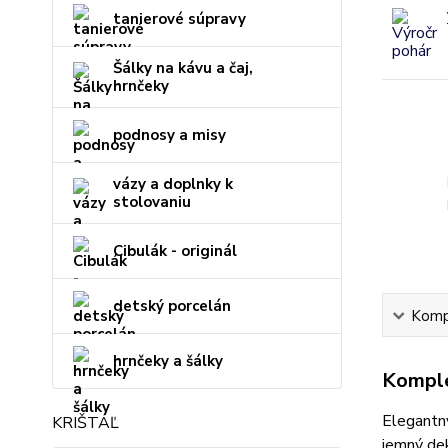
tanierové súpravy
Šálky na kávu a čaj,
hrnčeky
podnosy a misy
vázy a doplnky k
stolovaniu
Cibulák - originál
detský porcelán
Kompl
hrnčeky a šálky
Komple
Elegantný
KRIŠTÁĽ
jemný dek