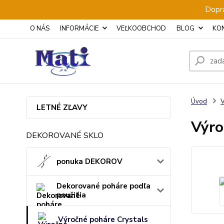
Dopra
O NÁS
INFORMÁCIE
VEĽKOOBCHOD
BLOG
KO
Úvod
V
LETNÉ ZĽAVY
Výro
DEKOROVANÉ SKLO
ponuka DEKOROV
Dekorované poháre podľa
použitia
Výročné poháre Crystals