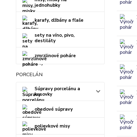
jednohubky
karafy, džbány a fľaše
sety na víno, pivo,
destiláty
zmrzlinové poháre
PORCELÁN
Súpravy porcelánu a
kusovky
obedové súpravy
polievkové misy