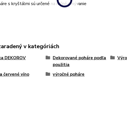
áre s kryštálmi sú určené na ručné umývanie
zaradený v kategóriách
ka DEKOROV
Dekorované poháre podľa
Výro
použitia
 a červené víno
výročné poháre