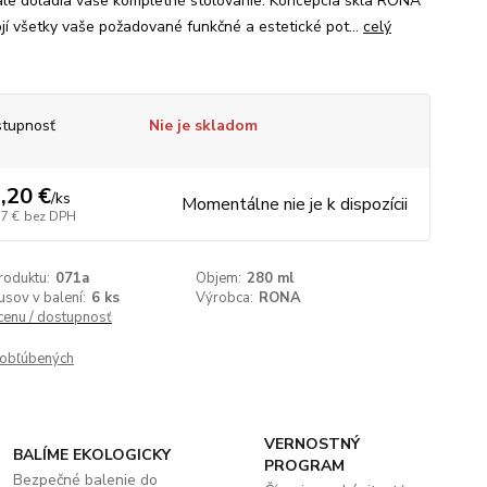
le doladia vaše kompletné stolovanie. Koncepcia skla RONA
jí všetky vaše požadované funkčné a estetické pot...
celý
tupnosť
Nie je skladom
,20 €
/
ks
Momentálne nie je k dispozícii
17 €
bez DPH
roduktu:
071a
Objem:
280 ml
usov v balení:
6 ks
Výrobca:
RONA
 cenu / dostupnosť
obľúbených
VERNOSTNÝ
BALÍME EKOLOGICKY
PROGRAM
Bezpečné balenie do