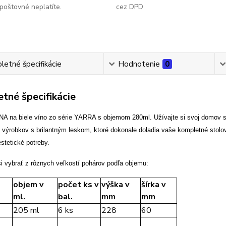
poštovné neplatíte.
cez DPD
etné špecifikácie
Hodnotenie
0
tné špecifikácie
A na biele víno zo série YARRA s objemom 280ml. Užívajte si svoj domov 
 výrobkov s brilantným leskom, ktoré dokonale doladia vaše kompletné sto
stetické potreby.
i vybrať z rôznych veľkostí pohárov podľa objemu:
objem v
počet ks v
výška v
šírka v
ml.
bal.
mm
mm
205 ml
6 ks
228
60