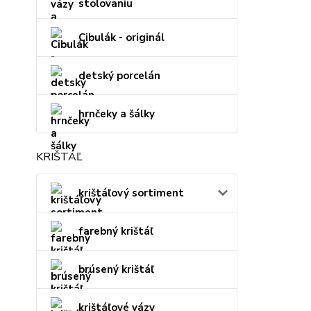
stolovaniu
Cibulák - originál
detský porcelán
hrnčeky a šálky
KRIŠTÁĽ
krištáľový sortiment
farebný krištáľ
brúsený krištáľ
krištáľové vázy