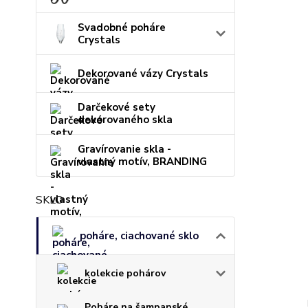
Svadobné poháre
Crystals
Dekorované vázy Crystals
Darčekové sety
dekorovaného skla
Gravírovanie skla -
vlastný motív, BRANDING
SKLO
poháre, ciachované sklo
kolekcie pohárov
Poháre na šampanské,