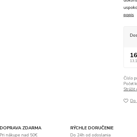
dokona
uspoko
popis
Dos
16
13,
Číslo p
Počet k
Strážiť
Do 
DOPRAVA ZDARMA
RÝCHLE DORUČENIE
Pri nákupe nad 50€
Do 24h od odoslania