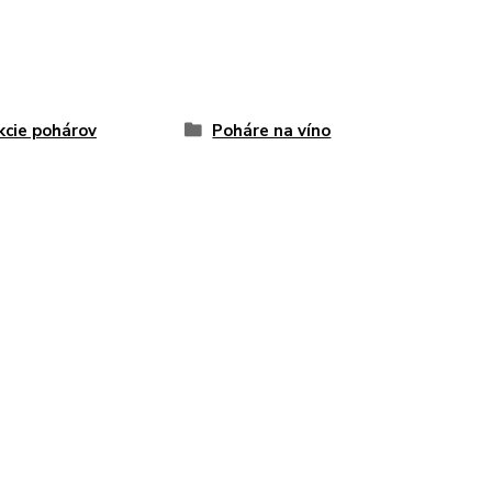
kcie pohárov
Poháre na víno