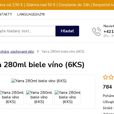
va od 2,90 € | Zdarma nad 50 € | Doručenie do 24h | Bezpečné b
NTAKTY
LANGUAGE/JAZYK
Neviet
Hľadať
+421
(Po - 
oháre, ciachované sklo
Yarra 280ml biele víno (6KS)
a 280ml biele víno (6KS)
784
Poháre
Užívaj
široké