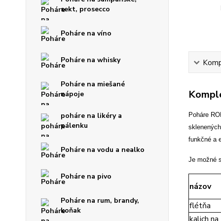
sekt, prosecco
Poháre na víno
Poháre na whisky
Kompl
Poháre na miešané
Komple
nápoje
poháre na likéry a
Poháre RON
pálenku
sklenených
funkčné a e
Poháre na vodu a nealko
Je možné s
Poháre na pivo
názov
Poháre na rum, brandy,
flétňa
koňak
kalich na