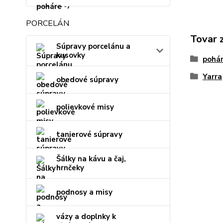
PORCELÁN
Tovar 
Súpravy porcelánu a
kusovky
pohár
Yarra
obedové súpravy
polievkové misy
tanierové súpravy
Šálky na kávu a čaj,
hrnčeky
podnosy a misy
vázy a doplnky k