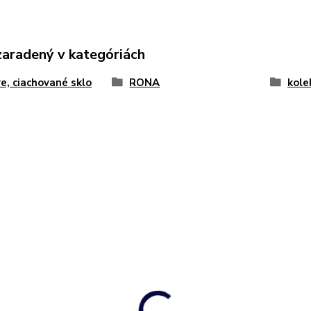
zaradený v kategóriách
e, ciachované sklo
RONA
kole