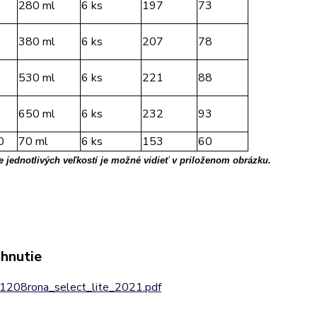
280 ml
6 ks
197
73
380 ml
6 ks
207
78
530 ml
6 ks
221
88
650 ml
6 ks
232
93
0
70 ml
6 ks
153
60
 jednotlivých veľkostí je možné vidieť v priloženom obrázku.
ahnutie
1208rona_select_lite_2021.pdf