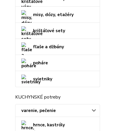
misy, dózy, etažéry
krištáľové sety
fľaše a džbány
poháre
svietniky
KUCHYNSKÉ potreby
varenie, pečenie
hrnce, kastróly