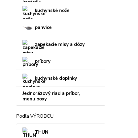
kuchynské nože
panvice
zapekacie misy a dózy
príbory
kuchynské doplnky
Jednorázový riad a príbor,
menu boxy
Podľa VÝROBCU
THUN