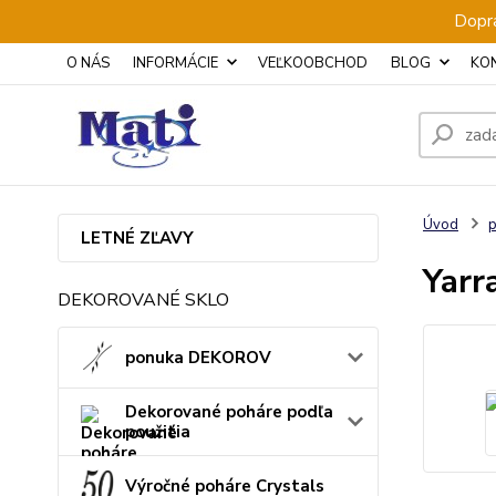
Dopra
O NÁS
INFORMÁCIE
VEĽKOOBCHOD
BLOG
KO
Úvod
p
LETNÉ ZĽAVY
Yarr
DEKOROVANÉ SKLO
ponuka DEKOROV
Dekorované poháre podľa
použitia
Výročné poháre Crystals