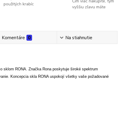
Čím viac nakúpite, tým
použitých krabíc
vyššiu zľavu máte
Komentáre
0
Na stiahnutie
so sklom RONA. Značka Rona poskytuje široké spektrum
lovanie. Koncepcia skla RONA uspokojí všetky vaše požadované