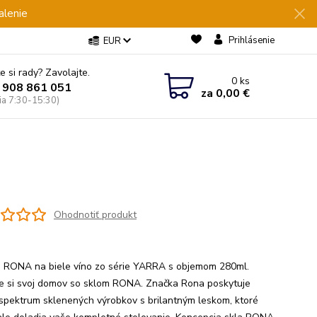
alenie
Prihlásenie
EUR
e si rady? Zavolajte.
0
ks
 908 861 051
za
0,00 €
Pia 7:30-15:30)
Ohodnotiť produkt
 RONA na biele víno zo série YARRA s objemom 280ml.
te si svoj domov so sklom RONA. Značka Rona poskytuje
 spektrum sklenených výrobkov s brilantným leskom, ktoré