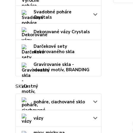
Svadobné poháre
Crystals
Dekorované vázy Crystals
Darčekové sety
dekorovaného skla
Gravírovanie skla -
vlastný motív, BRANDING
SKLO
poháre, ciachované sklo
vázy
misy, misky na