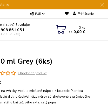
alenie
Prihlásenie
EUR
e si rady? Zavolajte.
0
ks
 908 861 051
za
0,00 €
Pia 7:30-15:30)
0 ml Grey (6ks)
Ohodnotiť produkt
2
 na whisky, vodu a miešané nápoje z kolekcie Plantica
zajú dielne českých dizajnérov sú zhotovené z prémiového
vnatého krištáľového skla.
celý popis