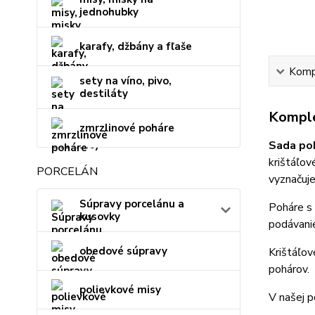
jednohubky
karafy, džbány a fľaše
Kompl
sety na víno, pivo,
destiláty
Komple
zmrzlinové poháre
Sada poh
krištáľov
PORCELÁN
vyznačuje
Súpravy porcelánu a
Poháre s
kusovky
podávanie
obedové súpravy
Krištáľo
pohárov.
polievkové misy
V našej p