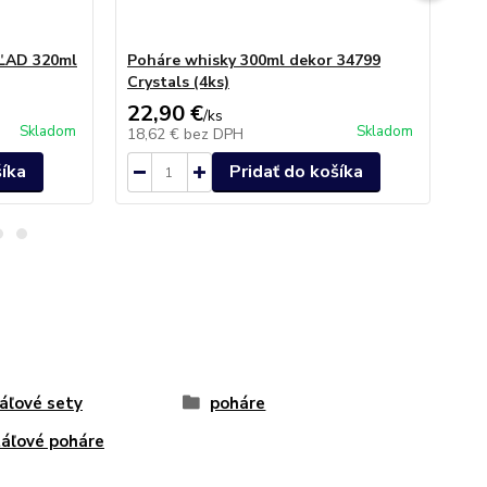
 ĽAD 320ml
Poháre whisky 300ml dekor 34799
Po
Crystals (4ks)
br
22,90 €
93
/
ks
Skladom
Skladom
18,62 €
bez DPH
76
šíka
Pridať do košíka
táľové sety
poháre
táľové poháre