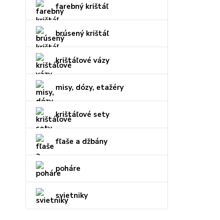
farebný krištáľ
brúsený krištáľ
krištáľové vázy
misy, dózy, etažéry
krištáľové sety
fľaše a džbány
poháre
svietniky