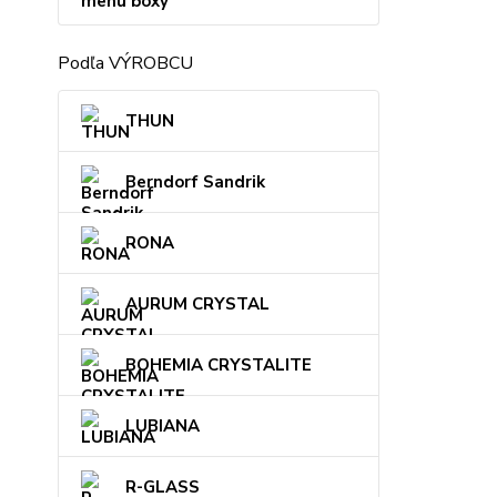
menu boxy
Podľa VÝROBCU
THUN
Berndorf Sandrik
RONA
AURUM CRYSTAL
BOHEMIA CRYSTALITE
LUBIANA
R-GLASS