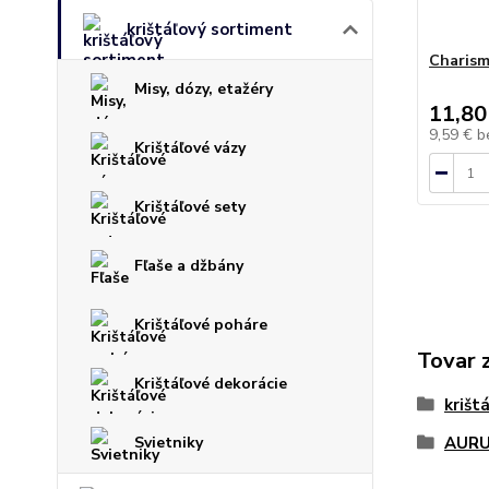
krištáľový sortiment
Charism
Misy, dózy, etažéry
11,80
9,59 €
b
Krištáľové vázy
Krištáľové sety
Fľaše a džbány
Krištáľové poháre
Tovar 
Krištáľové dekorácie
krišt
Svietniky
AURU