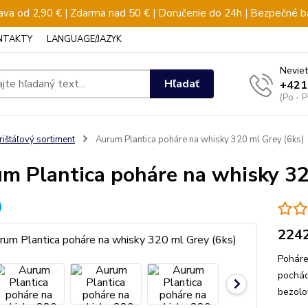
va od 2,90 € | Zdarma nad 50 € | Doručenie do 24h | Bezpečné b
NTAKTY
LANGUAGE/JAZYK
Neviet
Hľadať
+421
(Po - 
rištáľový sortiment
Aurum Plantica poháre na whisky 320 ml Grey (6ks)
m Plantica poháre na whisky 32
224
Poháre
pochád
bezolo