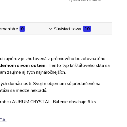
omentáre
0
Súvisiaci tovar
10
dizajnérov je zhotovená z prémiového bezolovnatého
dernom sivom odtieni
. Tento typ krištáľového skla sa
am zaujme aj tých najnáročnejších.
ckých domácností. Svojím objemom sú predurčené na
ntázií sa medze nekladú.
 výrobcu AURUM CRYSTAL. Balenie obsahuje 6 ks
CA.