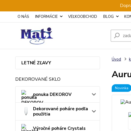
Dopra
O NÁS
INFORMÁCIE
VEĽKOOBCHOD
BLOG
KO
Úvod
k
LETNÉ ZĽAVY
Auru
DEKOROVANÉ SKLO
Novinka
ponuka DEKOROV
Dekorované poháre podľa
použitia
Výročné poháre Crystals