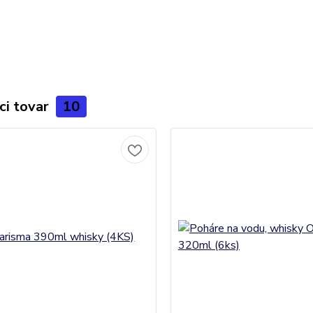
ci tovar
10