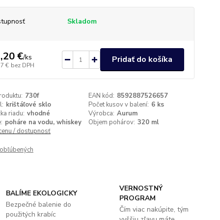
tupnosť
Skladom
,20 €
/
ks
Pridať do košíka
37 €
bez DPH
roduktu:
730f
EAN kód:
8592887526657
l:
krištáľové sklo
Počet kusov v balení:
6 ks
a riadu:
vhodné
Výrobca:
Aurum
:
poháre na vodu, whiskey
Objem pohárov:
320 ml
 cenu / dostupnosť
obľúbených
VERNOSTNÝ
BALÍME EKOLOGICKY
PROGRAM
Bezpečné balenie do
Čím viac nakúpite, tým
použitých krabíc
vyššiu zľavu máte