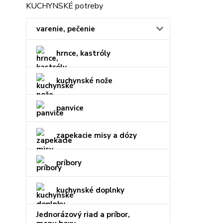
KUCHYNSKÉ potreby
varenie, pečenie
hrnce, kastróly
kuchynské nože
panvice
zapekacie misy a dózy
príbory
kuchynské doplnky
Jednorázový riad a príbor,