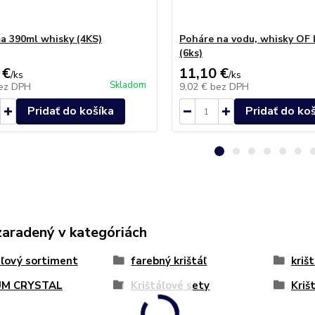
a 390ml whisky (4KS)
Poháre na vodu, whisky OF
(6ks)
 €
11,10 €
/
ks
/
ks
Skladom
ez DPH
9,02 €
bez DPH
Pridať do košíka
Pridať do ko
zaradený v kategóriách
áľový sortiment
farebný krištáľ
kriš
M CRYSTAL
Krištáľové sety
Kriš