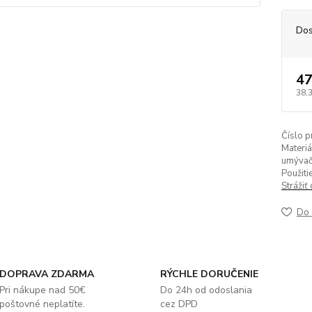
Dos
47
38,
Číslo p
Materiá
umývačk
Použitie
Strážiť
Do 
DOPRAVA ZDARMA
RÝCHLE DORUČENIE
Pri nákupe nad 50€
Do 24h od odoslania
poštovné neplatíte.
cez DPD