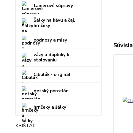
tanierové súpravy
Šálky na kávu a čaj,
hrnčeky
podnosy a misy
Súvisia
vázy a doplnky k
stolovaniu
Cibulák - originál
detský porcelán
hrnčeky a šálky
KRIŠTÁĽ