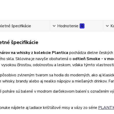
etné špecifikácie
Hodnotenie
0
K
tné špecifikácie
árov na whisky z kolekcie Plantica
pochádza dielne českých 
ého skla. Sklovina je navyše obohatená o
odtieň Smoke - v mo
 vysokou čírosťou, odolnosťou a leskom, vďaka týmto vlastnosti
 pôsobivo zvlneným tvarom sa hodia do moderných, ako aj klasi
 whisky, brandy alebo aj nealko nápojov a miešaných drinkov. Fa
vé poháre sú balené v modrom darčekovom balení s označením
onuke nájdete aj ladiace krištáľové misy a vázy zo série
PLANTI