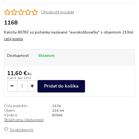
Ohodnotiť produkt
1168
Kalichy 60762 sú poháriky nazývané "eurokoštovačky" s objemom 210ml.
celý popis
Dostupnosť
Skladom
11,60 €
/
ks
9,43 €
bez DPH
Pridať do košíka
Číslo produktu:
117a
Objem:
210 ml
Výrobca:
RONA
Strážiť cenu / dostupnosť
Do obľúbených