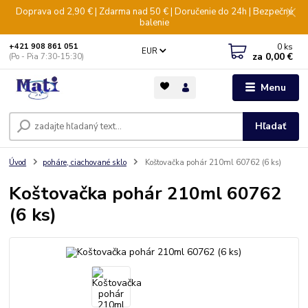
Doprava od 2,90 € | Zdarma nad 50 € | Doručenie do 24h | Bezpečné
balenie
0
ks
+421 908 861 051
EUR
za
0,00 €
(Po - Pia 7:30-15:30)
Menu
Hľadať
Úvod
poháre, ciachované sklo
Koštovačka pohár 210ml 60762 (6 ks)
Koštovačka pohár 210ml 60762
(6 ks)