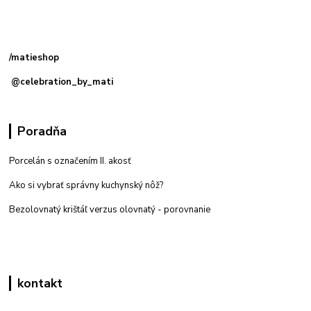
Kamenná
predajňa: Priemyselná 2, 949 01 Nitra
/matieshop
@celebration_by_mati
Poradňa
Porcelán s označením II. akosť
Ako si vybrať správny kuchynský nôž?
Bezolovnatý krištáľ verzus olovnatý -
porovnanie
kontakt