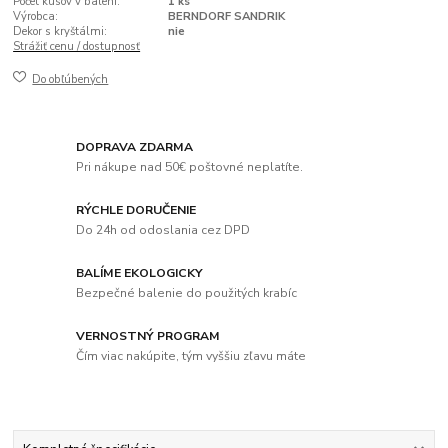
Počet kusov v balení:
1 ks
Výrobca:
BERNDORF SANDRIK
Dekor s kryštálmi:
nie
Strážiť cenu / dostupnosť
Do obľúbených
DOPRAVA ZDARMA
Pri nákupe nad 50€ poštovné neplatíte.
RÝCHLE DORUČENIE
Do 24h od odoslania cez DPD
BALÍME EKOLOGICKY
Bezpečné balenie do použitých krabíc
VERNOSTNÝ PROGRAM
Čím viac nakúpite, tým vyššiu zľavu máte