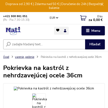
Doprava od 2,90 € | Zdarma nad 50 € | Doručenie do 24h | Bezpečné
balenie
0
ks
+421 908 861 051
EUR
za
0,00 €
(Po - Pia 7:30-15:30)
Menu
Hľadať
Úvod
varenie, pečenie
Pokrievka na kastról z nehrdzavejúcej ocele 36cm
Pokrievka na kastról z
nehrdzavejúcej ocele 36cm