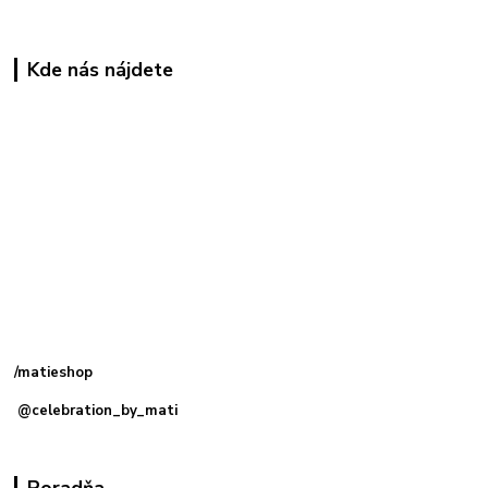
Kde nás nájdete
Kamenná
predajňa: Priemyselná 2, 949 01 Nitra
/matieshop
@celebration_by_mati
Poradňa