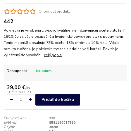
Ohodnotiť produkt
442
Pokrievka je vyrobená z vysoko kvalitnej nehrdzavejúcej ocele v zložení
18/10, čo zaručuje bezpečný a hygienický povrch pre styk s potravinami.
Tento materiál obsahuje 72% ocele, 18% chrómu a 10% niklu. Vďaka
tomuto zloženiu je pokrievka trvácna a odolná voči korózii. Povrch je
vyleštený do vysokéh...
celý popis
Dostupnosť
Skladom
39,00 €
/
ks
31,71 €
bez DPH
Pridať do košíka
Číslo produktu:
330
EAN kód:
8581190017310
Objem:
36cm