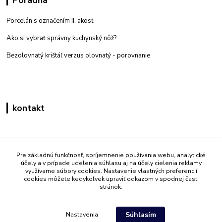
Porcelán s označením II. akosť
Ako si vybrať správny kuchynský nôž?
Bezolovnatý krištáľ verzus olovnatý -
porovnanie
kontakt
Zákaznícka podpora eshop mati
+421 908 861 051
Pre základnú funkčnosť, spríjemnenie používania webu, analytické
účely a v prípade udelenia súhlasu aj na účely cielenia reklamy
(Po - Pia 7:30-15:30)
využívame súbory cookies. Nastavenie vlastných preferencií
cookies môžete kedykoľvek upraviť odkazom v spodnej časti
info@mati.sk
stránok.
Súhlasím
Nastavenia