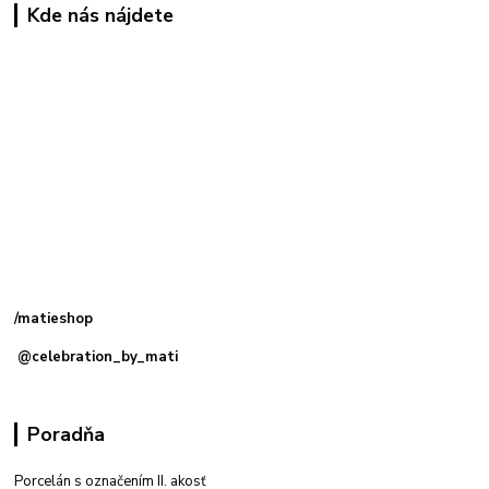
Kde nás nájdete
Kamenná
predajňa: Priemyselná 2, 949 01 Nitra
/matieshop
@celebration_by_mati
Poradňa
Porcelán s označením II. akosť