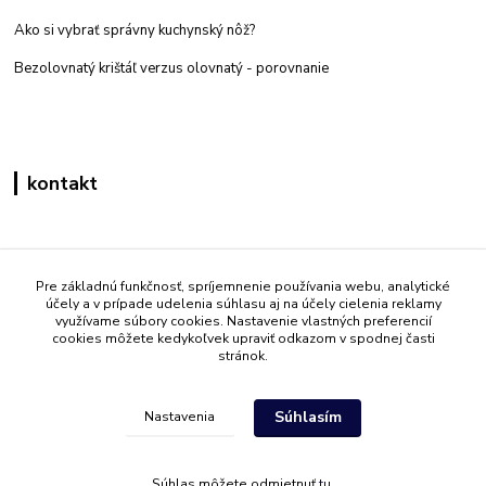
Ako si vybrať správny kuchynský nôž?
Bezolovnatý krištáľ verzus olovnatý -
porovnanie
kontakt
Zákaznícka podpora eshop mati
+421 908 861 051
Pre základnú funkčnosť, spríjemnenie používania webu, analytické
účely a v prípade udelenia súhlasu aj na účely cielenia reklamy
(Po - Pia 7:30-15:30)
využívame súbory cookies. Nastavenie vlastných preferencií
cookies môžete kedykoľvek upraviť odkazom v spodnej časti
info@mati.sk
stránok.
Súhlasím
Nastavenia
Súhlas môžete odmietnuť
tu
.