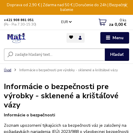
Doprava od 2,90 € | Zdarma nad 50 € | Doručenie do 24h | Bezpečné
balenie
0
ks
+421 908 861 051
EUR
za
0,00 €
(Po - Pia 7:30-15:30)
Menu
Hľadať
Úvod
Informácie o bezpečnosti pre výrobky - sklenené a krištáľové vázy
Informácie o bezpečnosti pre
výrobky - sklenené a krištáľové
vázy
Informácie o bezpečnosti
Zoznam upozornení týkajúcich sa bezpečnosti váz je založený na
požiadavkách nariadenia (EÚ) 2023/988 o všeobecnej bezpečnosti