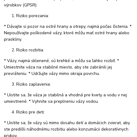
výrobkov (GPSR):
Riziko porezania:
* Dávajte si pozor na ostré hrany a otrepy, najmä počas čistenia. *
Nepoužívajte poškodené vázy, ktoré môžu mať ostré hrany alebo
praskliny.
Riziko rozbitia:
* Vázy, najmä sklenené, sú krehké a môžu sa ľahko rozbiť. *
Umiestnite váza na stabilné miesto, aby ste zabránili jej
prevráteniu. * Udržujte vázy mimo okraja povrchu.
Riziko zaplavenia:
* Uistite sa, že váza je stabilná a vhodná pre kvety a vodu v nej
umiestnené. * Vyhnite sa preplneniu vázy vodou.
Riziko pre deti:
* Uistite sa, že vázy sú mimo dosahu detí a domácich zvierat, aby
ste predišli náhodnému rozbitiu alebo konzumácii dekoratívnych
prvkov.