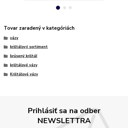
Tovar zaradený v kategóriách
vázy
krištáľový sortiment
brúsený krištáľ
krištáľové vázy
Krištáľové vázy
Prihlásiť sa na odber
NEWSLETTRA