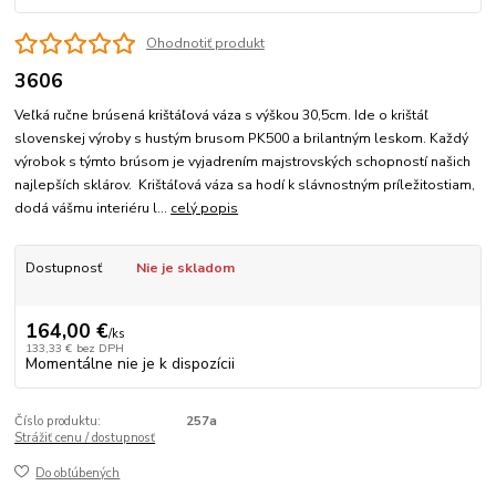
Ohodnotiť produkt
3606
Veľká ručne brúsená krištáľová váza s výškou 30,5cm. Ide o krištáľ
slovenskej výroby s hustým brusom PK500 a brilantným leskom. Každý
výrobok s týmto brúsom je vyjadrením majstrovských schopností našich
najlepších sklárov. Krištáľová váza sa hodí k slávnostným príležitostiam,
dodá vášmu interiéru l...
celý popis
Dostupnosť
Nie je skladom
164,00 €
/
ks
133,33 €
bez DPH
Momentálne nie je k dispozícii
Číslo produktu:
257a
Strážiť cenu / dostupnosť
Do obľúbených