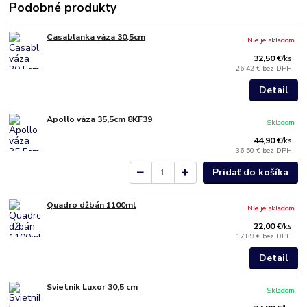
Podobné produkty
Casablanka váza 30,5cm
Nie je skladom
32,50 €
/
ks
26,42 €
bez DPH
Detail
Apollo váza 35,5cm 8KF39
Skladom
44,90 €
/
ks
36,50 €
bez DPH
Pridať do košíka
Quadro džbán 1100ml
Nie je skladom
22,00 €
/
ks
17,89 €
bez DPH
Detail
Svietnik Luxor 30,5 cm
Skladom