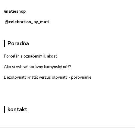
predajňa: Priemyselná 2, 949 01 Nitra
/matieshop
@celebration_by_mati
Poradňa
Porcelán s označením II. akosť
Ako si vybrať správny kuchynský nôž?
Bezolovnatý krištáľ verzus olovnatý -
porovnanie
kontakt
Zákaznícka podpora eshop mati