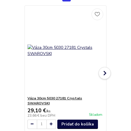
Váza 30cm 5030 27181 Crystals
Váza Ambien
SWAROVSKI
29,10 €
9,30 €
/
ks
/
ks
Skladom
23,66 €
bez DPH
7,56 €
bez D
Pridať do košíka