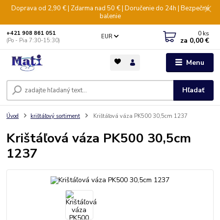
Doprava od 2,90 € | Zdarma nad 50 € | Doručenie do 24h | Bezpečné
balenie
0
ks
+421 908 861 051
EUR
za
0,00 €
(Po - Pia 7:30-15:30)
Menu
Hľadať
Úvod
krištáľový sortiment
Krištáľová váza PK500 30,5cm 1237
Krištáľová váza PK500 30,5cm
1237