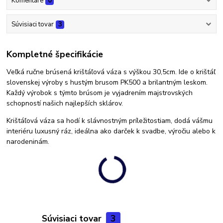
Komentáre
0
Súvisiaci tovar
3
Kompletné špecifikácie
Veľká ručne brúsená krištáľová váza s výškou 30,5cm. Ide o krištáľ
slovenskej výroby s hustým brusom PK500 a brilantným leskom.
Každý výrobok s týmto brúsom je vyjadrením majstrovských
schopností našich najlepších sklárov.
Krištáľová váza sa hodí k slávnostným príležitostiam, dodá vášmu
interiéru luxusný ráz, ideálna ako darček k svadbe, výročiu alebo k
narodeninám.
Súvisiaci tovar
3