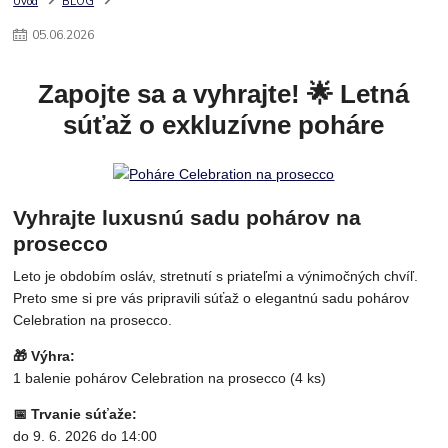
Úvod
BLOG
05
.
06
.
2026
Zapojte sa a vyhrajte! 🌟 Letná
súťaž o exkluzívne poháre
Vyhrajte luxusnú sadu pohárov na
prosecco
Leto je obdobím osláv, stretnutí s priateľmi a výnimočných chvíľ.
Preto sme si pre vás pripravili súťaž o elegantnú sadu pohárov
Celebration na prosecco.
🎁 Výhra:
1 balenie pohárov Celebration na prosecco (4 ks)
📅 Trvanie súťaže:
do 9. 6. 2026 do 14:00