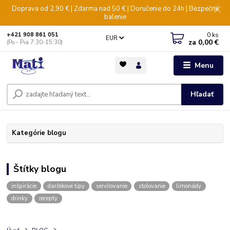
Doprava od 2,90 € | Zdarma nad 50 € | Doručenie do 24h | Bezpečné
balenie
0
ks
+421 908 861 051
EUR
za
0,00 €
(Po - Pia 7:30-15:30)
Menu
Hľadať
Kategórie blogu
Štítky blogu
inšpirácie
darčekové tipy
servírovanie
stolovanie
limonády
drinky
recepty