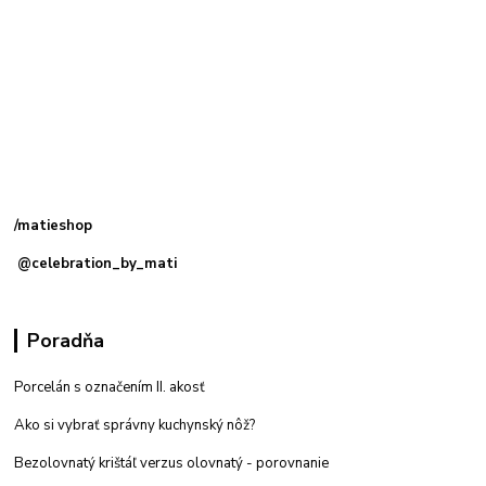
Kamenná
predajňa: Priemyselná 2, 949 01 Nitra
/matieshop
@celebration_by_mati
Poradňa
Porcelán s označením II. akosť
Ako si vybrať správny kuchynský nôž?
Bezolovnatý krištáľ verzus olovnatý -
porovnanie