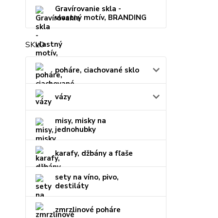
Gravírovanie skla -
vlastný motív, BRANDING
SKLO
poháre, ciachované sklo
vázy
misy, misky na
jednohubky
karafy, džbány a fľaše
sety na víno, pivo,
destiláty
zmrzlinové poháre