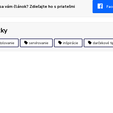
 sa vám článok? Zdieľajte ho s priateľmi
Fac
tky
tolovanie
servírovanie
inšpirácie
darčekové ti