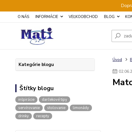
Dopra
O NÁS
INFORMÁCIE
VEĽKOOBCHOD
BLOG
KO
Úvod
Kategórie blogu
02
.
06
.
Matc
Štítky blogu
inšpirácie
darčekové tipy
servírovanie
stolovanie
limonády
drinky
recepty