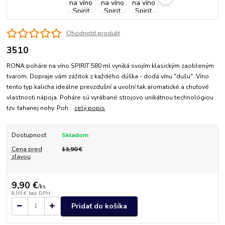
Ohodnotiť produkt
3510
RONA poháre na víno SPIRIT 580 ml vyniká svojím klasickým zaobleným
tvarom. Dopraje vám zážitok z každého dúška - dodá vínu "dušu". Víno
tento typ kalicha ideálne prevzdušní a uvoľní tak aromatické a chuťové
vlastnosti nápoja. Poháre sú vyrábané strojovo unikátnou technológiou
tzv. ťahanej nohy. Poh...
celý popis
Dostupnosť
Skladom
Cena pred
13,90 €
zľavou
9,90 €
/
ks
8,05 €
bez DPH
Pridať do košíka