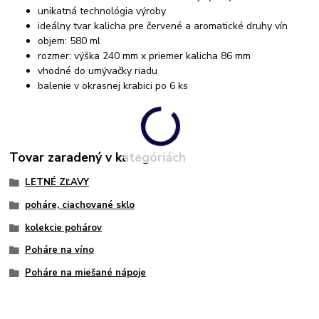
unikatná technológia výroby
ideálny tvar kalicha pre červené a aromatické druhy vín
objem: 580 ml
rozmer: výška 240 mm x priemer kalicha 86 mm
vhodné do umývačky riadu
balenie v okrasnej krabici po 6 ks
Tovar zaradený v kategóriách
LETNÉ ZĽAVY
poháre, ciachované sklo
kolekcie pohárov
Poháre na víno
Poháre na miešané nápoje