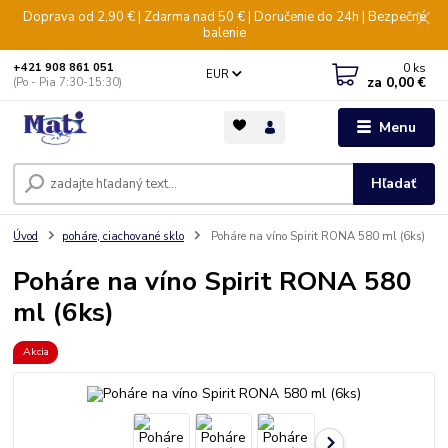
Doprava od 2,90 € | Zdarma nad 50 € | Doručenie do 24h | Bezpečné
balenie
0
ks
+421 908 861 051
EUR
za
0,00 €
(Po - Pia 7:30-15:30)
Menu
Hľadať
Úvod
poháre, ciachované sklo
Poháre na víno Spirit RONA 580 ml (6ks)
Poháre na víno Spirit RONA 580
ml (6ks)
Akcia