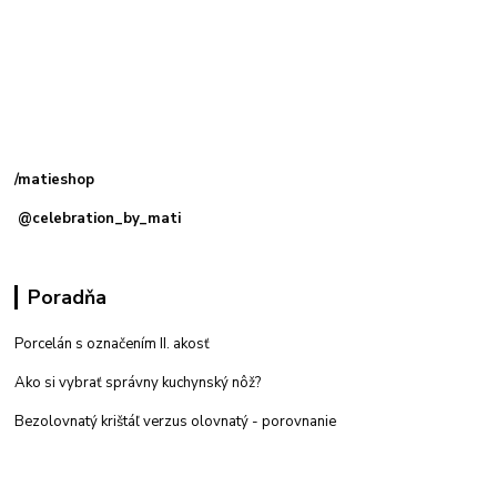
Kamenná
predajňa: Priemyselná 2, 949 01 Nitra
/matieshop
@celebration_by_mati
Poradňa
Porcelán s označením II. akosť
Ako si vybrať správny kuchynský nôž?
Bezolovnatý krištáľ verzus olovnatý -
porovnanie