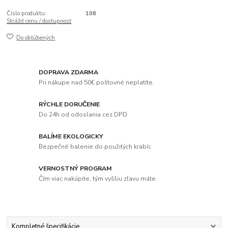
Číslo produktu:
108
Strážiť cenu / dostupnosť
Do obľúbených
DOPRAVA ZDARMA
Pri nákupe nad 50€ poštovné neplatíte.
RÝCHLE DORUČENIE
Do 24h od odoslania cez DPD
BALÍME EKOLOGICKY
Bezpečné balenie do použitých krabíc
VERNOSTNÝ PROGRAM
Čím viac nakúpite, tým vyššiu zľavu máte
Kompletné špecifikácie