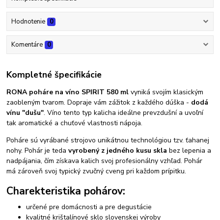
Hodnotenie
0
Komentáre
0
Kompletné špecifikácie
RONA poháre na víno SPIRIT 580 ml
vyniká svojím klasickým
zaobleným tvarom. Dopraje vám zážitok z každého dúška -
dodá
vínu "dušu"
. Víno tento typ kalicha ideálne prevzdušní a uvoľní
tak aromatické a chuťové vlastnosti nápoja.
Poháre sú vyrábané strojovo unikátnou technológiou tzv. ťahanej
nohy. Pohár je teda
vyrobený z jedného kusu skla
bez lepenia a
nadpájania, čím získava kalich svoj profesionálny vzhľad. Pohár
má zároveň svoj typický zvučný cveng pri každom prípitku.
Charekteristika pohárov:
určené pre domácnosti a pre degustácie
kvalitné krištalínové sklo slovenskej výroby