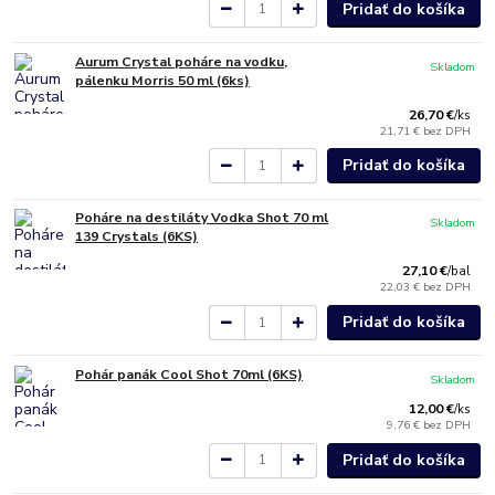
Pridať do košíka
Aurum Crystal poháre na vodku,
Skladom
pálenku Morris 50 ml (6ks)
26,70 €
/
ks
21,71 €
bez DPH
Pridať do košíka
Poháre na destiláty Vodka Shot 70 ml
Skladom
139 Crystals (6KS)
27,10 €
/
bal
22,03 €
bez DPH
Pridať do košíka
Pohár panák Cool Shot 70ml (6KS)
Skladom
12,00 €
/
ks
9,76 €
bez DPH
Pridať do košíka