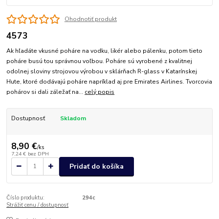
Ohodnotiť produkt
4573
Ak hľadáte vkusné poháre na vodku, likér alebo pálenku, potom tieto
poháre busú tou správnou voľbou. Poháre sú vyrobené z kvalitnej
odolnej sloviny strojovou výrobou v sklárňach R-glass v Katarínskej
Hute, ktoré dodávajú poháre napríklad aj pre Emirates Airlines. Tvorcovia
pohárov si dali záležať na...
celý popis
Dostupnosť
Skladom
8,90 €
/
ks
7,24 €
bez DPH
Pridať do košíka
Číslo produktu:
294c
Strážiť cenu / dostupnosť