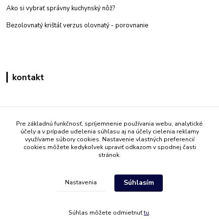
Ako si vybrať správny kuchynský nôž?
Bezolovnatý krištáľ verzus olovnatý -
porovnanie
kontakt
Zákaznícka podpora eshop mati
+421 908 861 051
Pre základnú funkčnosť, spríjemnenie používania webu, analytické
účely a v prípade udelenia súhlasu aj na účely cielenia reklamy
(Po - Pia 7:30-15:30)
využívame súbory cookies. Nastavenie vlastných preferencií
cookies môžete kedykoľvek upraviť odkazom v spodnej časti
info@mati.sk
stránok.
Súhlasím
Nastavenia
Súhlas môžete odmietnuť
tu
.