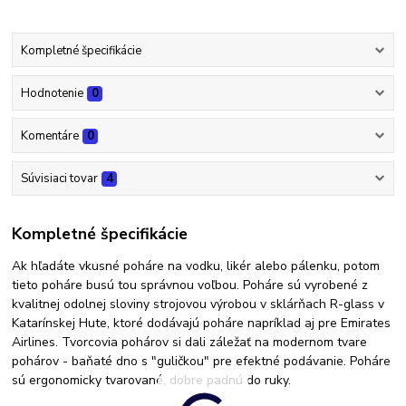
Kompletné špecifikácie
Hodnotenie
0
Komentáre
0
Súvisiaci tovar
4
Kompletné špecifikácie
Ak hľadáte vkusné poháre na vodku, likér alebo pálenku, potom
tieto poháre busú tou správnou voľbou. Poháre sú vyrobené z
kvalitnej odolnej sloviny strojovou výrobou v sklárňach R-glass v
Katarínskej Hute, ktoré dodávajú poháre napríklad aj pre Emirates
Airlines. Tvorcovia pohárov si dali záležať na modernom tvare
pohárov - baňaté dno s "guličkou" pre efektné podávanie. Poháre
sú ergonomicky tvarované, dobre padnú do ruky.