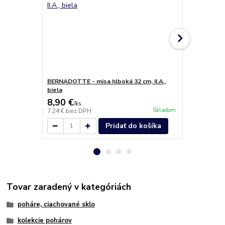
BERNADOTTE - misa hlboká 32 cm, II.A.,
GASTRO ELYS
biela
priemer 13c
8,90 €
5,90 €
/
ks
/
ks
Skladom
7,24 €
bez DPH
4,80 €
bez D
Pridať do košíka
Tovar zaradený v kategóriách
poháre, ciachované sklo
kolekcie pohárov