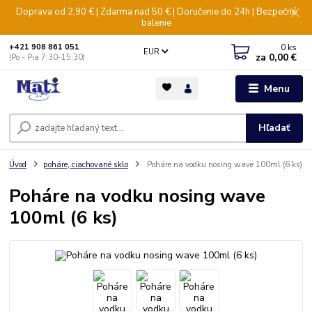
Doprava od 2,90 € | Zdarma nad 50 € | Doručenie do 24h | Bezpečné
balenie
0
ks
+421 908 861 051
EUR
za
0,00 €
(Po - Pia 7:30-15:30)
Menu
Hľadať
Úvod
poháre, ciachované sklo
Poháre na vodku nosing wave 100ml (6 ks)
Poháre na vodku nosing wave
100ml (6 ks)