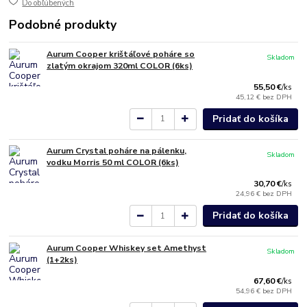
Do obľúbených
Podobné produkty
Aurum Cooper krištáľové poháre so
Skladom
zlatým okrajom 320ml COLOR (6ks)
55,50 €
/
ks
45,12 €
bez DPH
Pridať do košíka
Aurum Crystal poháre na pálenku,
Skladom
vodku Morris 50 ml COLOR (6ks)
30,70 €
/
ks
24,96 €
bez DPH
Pridať do košíka
Aurum Cooper Whiskey set Amethyst
Skladom
(1+2ks)
67,60 €
/
ks
54,96 €
bez DPH