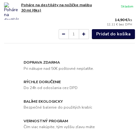
Poháre na destiláty na nožičke malibu
Skladom
30 ml (6ks)
14,90 €
/
ks
12,11 €
bez DPH
Pridať do košíka
DOPRAVA ZDARMA
Pri nákupe nad 50€ poštovné neplatíte.
RÝCHLE DORUČENIE
Do 24h od odoslania cez DPD
BALÍME EKOLOGICKY
Bezpečné balenie do použitých krabíc
VERNOSTNÝ PROGRAM
Čím viac nakúpite, tým vyššiu zľavu máte