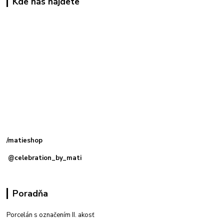
Kde nás nájdete
Kamenná
predajňa: Priemyselná 2, 949 01 Nitra
/matieshop
@celebration_by_mati
Poradňa
Porcelán s označením II. akosť