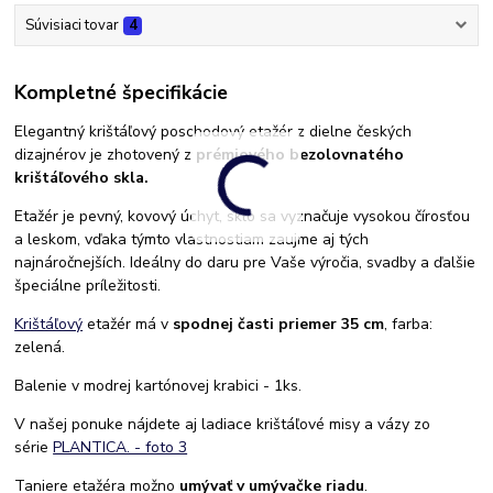
Súvisiaci tovar
4
Kompletné špecifikácie
Elegantný krištáľový poschodový etažér z dielne českých
dizajnérov je zhotovený z
prémiového bezolovnatého
krištáľového skla.
Etažér je pevný, kovový úchyt, sklo sa vyznačuje vysokou čírosťou
a leskom, vďaka týmto vlastnostiam zaujme aj tých
najnáročnejších. Ideálny do daru pre Vaše výročia, svadby a ďalšie
špeciálne príležitosti.
Krištáľový
etažér má v
spodnej časti priemer 35 cm
, farba:
zelená.
Balenie v modrej kartónovej krabici - 1ks.
V našej ponuke nájdete aj ladiace krištáľové misy a vázy zo
série
PLANTICA. - foto 3
Taniere etažéra možno
umývať v umývačke riadu
.