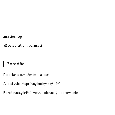
Kamenná
predajňa: Priemyselná 2, 949 01 Nitra
/matieshop
@celebration_by_mati
Poradňa
Porcelán s označením II. akosť
Ako si vybrať správny kuchynský nôž?
Bezolovnatý krištáľ verzus olovnatý -
porovnanie