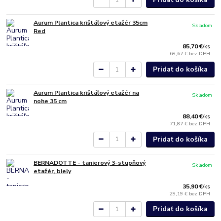
Aurum Plantica krištáľový etažér 35cm
Skladom
Red
85,70 €
/
ks
69,67 €
bez DPH
Pridať do košíka
Aurum Plantica krištáľový etažér na
Skladom
nohe 35 cm
88,40 €
/
ks
71,87 €
bez DPH
Pridať do košíka
BERNADOTTE - tanierový 3-stupňový
Skladom
etažér, biely
35,90 €
/
ks
29,19 €
bez DPH
Pridať do košíka