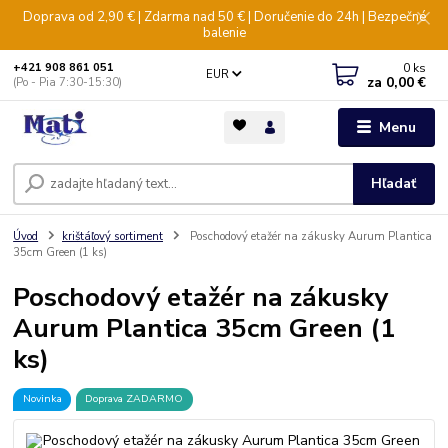
Doprava od 2,90 € | Zdarma nad 50 € | Doručenie do 24h | Bezpečné
balenie
0
ks
+421 908 861 051
EUR
za
0,00 €
(Po - Pia 7:30-15:30)
Menu
Hľadať
Úvod
krištáľový sortiment
Poschodový etažér na zákusky Aurum Plantica
35cm Green (1 ks)
Poschodový etažér na zákusky
Aurum Plantica 35cm Green (1
ks)
Novinka
Doprava ZADARMO