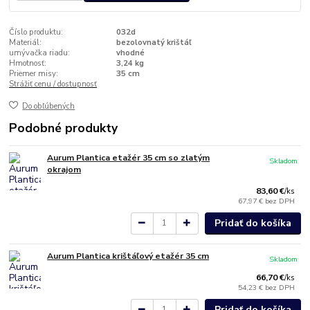
Číslo produktu:
032d
Materiál:
bezolovnatý krištáľ
umývačka riadu:
vhodné
Hmotnosť:
3,24 kg
Priemer misy:
35 cm
Strážiť cenu / dostupnosť
Do obľúbených
Podobné produkty
Aurum Plantica etažér 35 cm so zlatým
Skladom
okrajom
83,60 €
/
ks
67,97 €
bez DPH
Pridať do košíka
Aurum Plantica krištáľový etažér 35 cm
Skladom
66,70 €
/
ks
54,23 €
bez DPH
Pridať do košíka