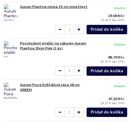
Aurum Plantica miska 15 cm Amethyst
Skladom
19,00 €
/
ks
15,45 €
bez DPH
Pridať do košíka
Poschodový etažér na zákusky Aurum
Skladom
Plantica 35cm Pink (1 ks)
85,70 €
/
ks
69,67 €
bez DPH
Pridať do košíka
Aurum Flora Krištáľová váza 28 cm
Skladom
GREEN
47,20 €
/
ks
38,37 €
bez DPH
Pridať do košíka