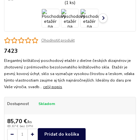
Ohodnotiť produkt
7423
Elegantný krištáľový poschodový etažér z dielne českých dizajnérov je
zhotovený z prémiového bezolovnatého krištáľového skla. Etažér je
pevný, kovový úchyt, sklo sa vyznačuje vysokou čírosťou a leskom, vďaka
týmto vlastnostiam zaujme aj tých najnáročnejších. Ideálny do daru pre
Vaše výročia, svadb...
celý popis
Dostupnosť
Skladom
85,70 €
/
ks
69,67 €
bez DPH
Pridať do košíka