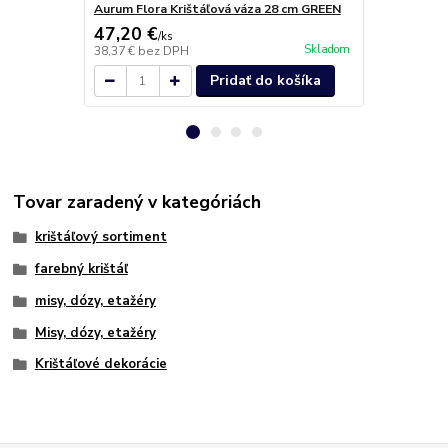
Aurum Flora Krištáľová váza 28 cm GREEN
Aurum Plant
47,20 €
50,30 €
/
ks
/
k
Skladom
38,37 €
bez DPH
40,89 €
bez 
Pridať do košíka
Tovar zaradený v kategóriách
krištáľový sortiment
farebný krištáľ
misy, dózy, etažéry
Misy, dózy, etažéry
Krištáľové dekorácie