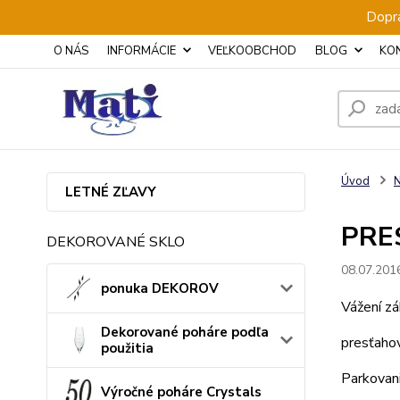
Dopra
O NÁS
INFORMÁCIE
VEĽKOOBCHOD
BLOG
KO
Úvod
N
LETNÉ ZĽAVY
PRE
DEKOROVANÉ SKLO
08.07.201
ponuka DEKOROV
Vážení zá
Dekorované poháre podľa
presťahov
použitia
Parkovan
Výročné poháre Crystals