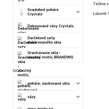
Tešíme s
Svadobné poháre
Ľubomír 
Crystals
Dekorované vázy Crystals
Darčekové sety
dekorovaného skla
Gravírovanie skla -
vlastný motív, BRANDING
SKLO
poháre, ciachované sklo
vázy
misy, misky na