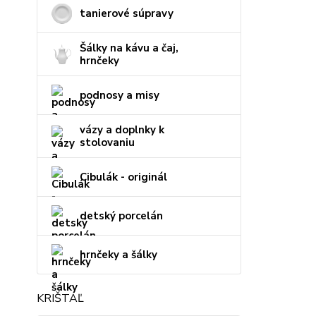
tanierové súpravy
Šálky na kávu a čaj,
hrnčeky
podnosy a misy
vázy a doplnky k
stolovaniu
Cibulák - originál
detský porcelán
hrnčeky a šálky
KRIŠTÁĽ