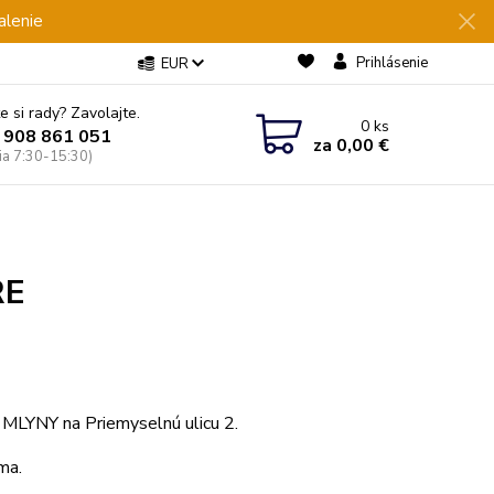
alenie
Prihlásenie
EUR
e si rady? Zavolajte.
0
ks
 908 861 051
za
0,00 €
Pia 7:30-15:30)
RE
 MLYNY na Priemyselnú ulicu 2.
ma.