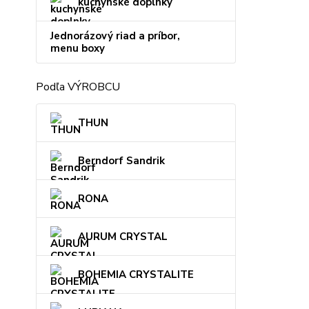
kuchynské doplnky
Jednorázový riad a príbor,
menu boxy
Podľa VÝROBCU
THUN
Berndorf Sandrik
RONA
AURUM CRYSTAL
BOHEMIA CRYSTALITE