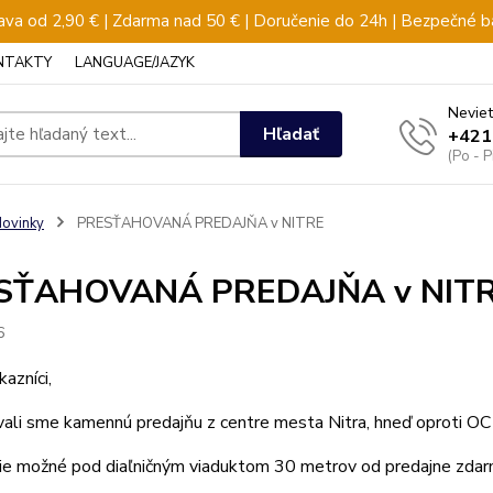
va od 2,90 € | Zdarma nad 50 € | Doručenie do 24h | Bezpečné b
NTAKTY
LANGUAGE/JAZYK
Neviet
Hľadať
+421
(Po - 
ovinky
PRESŤAHOVANÁ PREDAJŇA v NITRE
SŤAHOVANÁ PREDAJŇA v NIT
6
kazníci,
ali sme kamennú predajňu z centre mesta Nitra, hneď oproti OC
ie možné pod diaľničným viaduktom 30 metrov od predajne zdar