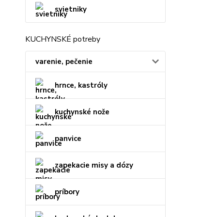
svietniky
KUCHYNSKÉ potreby
varenie, pečenie
hrnce, kastróly
kuchynské nože
panvice
zapekacie misy a dózy
príbory