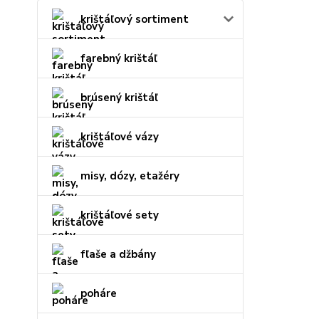
krištáľový sortiment
farebný krištáľ
brúsený krištáľ
krištáľové vázy
misy, dózy, etažéry
krištáľové sety
fľaše a džbány
poháre