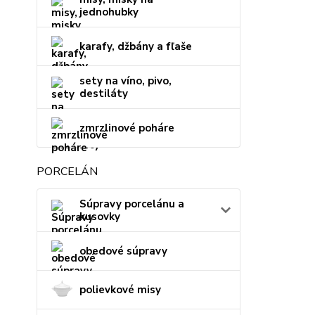
jednohubky
karafy, džbány a fľaše
sety na víno, pivo,
destiláty
zmrzlinové poháre
PORCELÁN
Súpravy porcelánu a
kusovky
obedové súpravy
polievkové misy