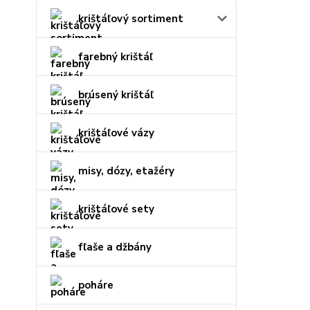
krištáľový sortiment
farebný krištáľ
brúsený krištáľ
krištáľové vázy
misy, dózy, etažéry
krištáľové sety
fľaše a džbány
poháre