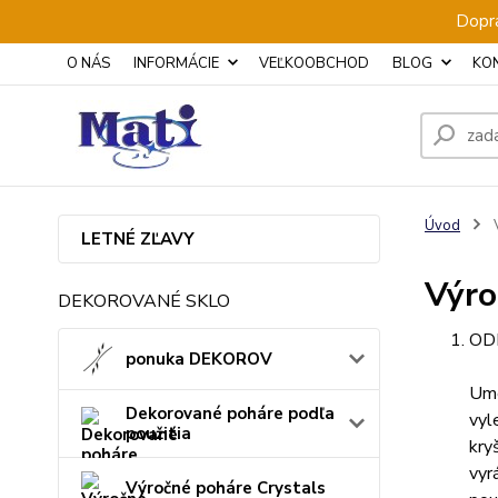
Dopra
O NÁS
INFORMÁCIE
VEĽKOOBCHOD
BLOG
KO
Úvod
V
LETNÉ ZĽAVY
Výro
DEKOROVANÉ SKLO
OD
ponuka DEKOROV
Ume
Dekorované poháre podľa
vyl
použitia
kry
vyr
Výročné poháre Crystals