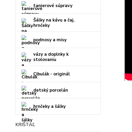
tanierové súpravy
Šálky na kávu a čaj,
hrnčeky
podnosy a misy
vázy a doplnky k
stolovaniu
Cibulák - originál
detský porcelán
hrnčeky a šálky
KRIŠTÁĽ