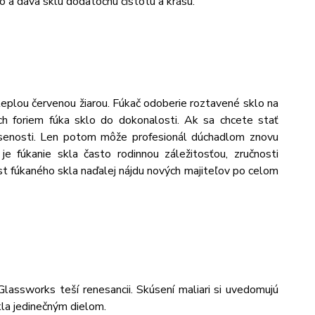
o a dáva sklu dodatočnú čistotu a krásu.
 s teplou červenou žiarou. Fúkač odoberie roztavené sklo na
h foriem fúka sklo do dokonalosti. Ak sa chcete stať
úsenosti. Len potom môže profesionál dúchadlom znovu
e fúkanie skla často rodinnou záležitosťou, zručnosti
úst fúkaného skla naďalej nájdu nových majiteľov po celom
lassworks teší renesancii. Skúsení maliari si uvedomujú
kla jedinečným dielom.