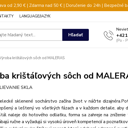
va od 2,90 € | Zdarma nad 50 € | Doručenie do 24h | Bezpečné b
NTAKTY
LANGUAGE/JAZYK
Neviet
Hľadať
+421
(Po - 
ýroba krištáľových sôch od MALERAS
ba krištáľových sôch od MALE
LIEVANIE SKLA
lecké sklenené sochárstvo začína život v náčrte dizajnéra.
Pot
epšený a leštený vo všetkých fázach a v každom detaile, aby do
štál naleje do hotového odliatku, forma sa zahreje na zníženie
ábajú ručne a vyžadujú si vysokú úroveň kompetencií a poznatkov