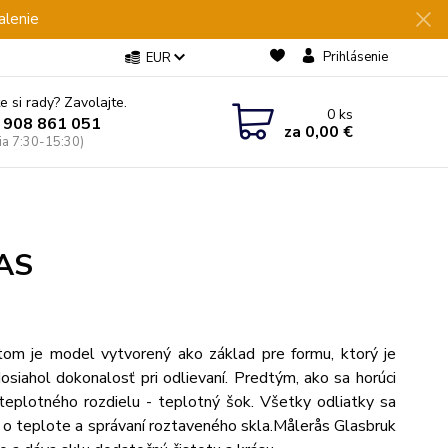
alenie
Prihlásenie
EUR
e si rady? Zavolajte.
0
ks
 908 861 051
za
0,00 €
Pia 7:30-15:30)
RAS
om je model vytvorený ako základ pre formu, ktorý je
siahol dokonalosť pri odlievaní.
Predtým, ako sa horúci
 teplotného rozdielu - teplotný šok.
Všetky odliatky sa
 o teplote a správaní roztaveného skla.
Målerås Glasbruk