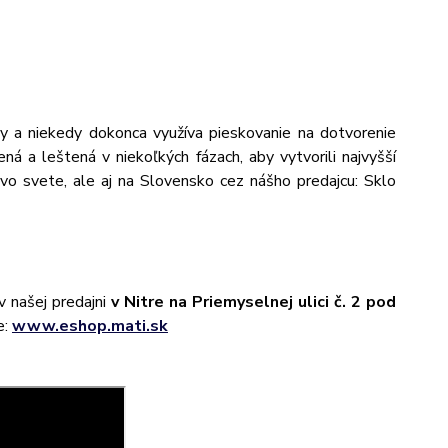
ily a niekedy dokonca využíva pieskovanie na dotvorenie
ná a leštená v niekoľkých fázach, aby vytvorili najvyšší
 vo svete, ale aj na Slovensko cez nášho predajcu: Sklo
 našej predajni
v Nitre na Priemyselnej ulici č. 2 pod
e:
www.eshop.mati.sk