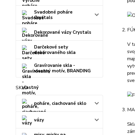
pou
Svadobné poháre
Crystals
FÚ
Dekorované vázy Crystals
V t
Darčekové sety
svo
dekorovaného skla
maj
Gravírovanie skla -
vyt
vlastný motív, BRANDING
pre
sve
SKLO
poháre, ciachované sklo
MA
vázy
Skl
zám
misy, misky na