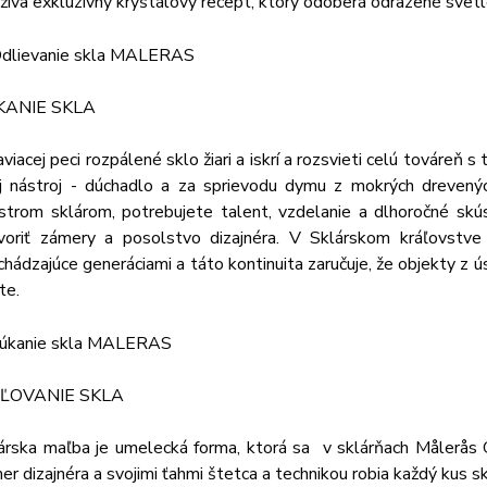
žíva exkluzívny kryštálový recept, ktorý odoberá odrazené svetl
KANIE SKLA
aviacej peci rozpálené sklo žiari a iskrí a rozsvieti celú továreň
j nástroj - dúchadlo a za sprievodu dymu z mokrých drevenýc
strom sklárom, potrebujete talent, vzdelanie a dlhoročné sk
voriť zámery a posolstvo dizajnéra. V Sklárskom kráľovstve j
chádzajúce generáciami a táto kontinuita zaručuje, že objekty z 
te.
ĽOVANIE SKLA
árska maľba je umelecká forma, ktorá sa v sklárňach Målerås G
er dizajnéra a svojimi ťahmi štetca a technikou robia každý kus s