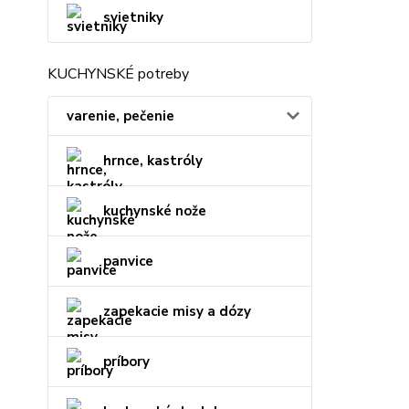
svietniky
KUCHYNSKÉ potreby
varenie, pečenie
hrnce, kastróly
kuchynské nože
panvice
zapekacie misy a dózy
príbory