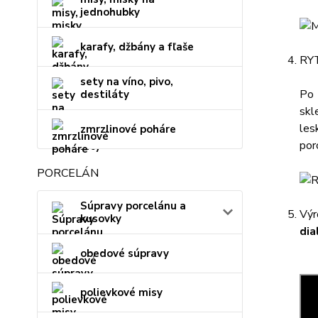
jednohubky
karafy, džbány a fľaše
RY
sety na víno, pivo,
Po 
destiláty
skl
les
zmrzlinové poháre
por
PORCELÁN
Súpravy porcelánu a
Výr
kusovky
dia
obedové súpravy
polievkové misy