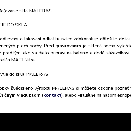
TIE DO SKLA
odlievaní a lakovaní odliatku rytec zdokonaľuje dôležité deta
enených plôch sochy. Pred gravírovaním je sklená socha vylešte
k predtým, ako sa dielo pripraví na balenie a dodá zákazníkovi
celán MATI Nitra.
obky švédskeho výrobcu MALERAS si môžete osobne pozrieť v
ľničným viaduktom
(
kontakt
), alebo virtuálne na našom eshop