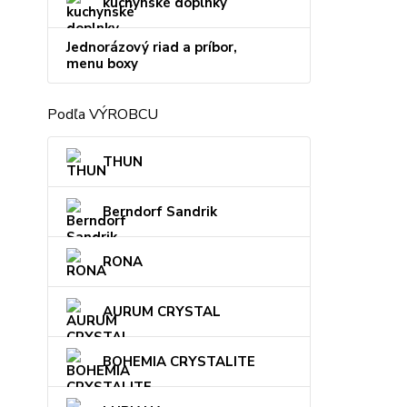
kuchynské doplnky
Jednorázový riad a príbor,
menu boxy
Podľa VÝROBCU
THUN
Berndorf Sandrik
RONA
AURUM CRYSTAL
BOHEMIA CRYSTALITE