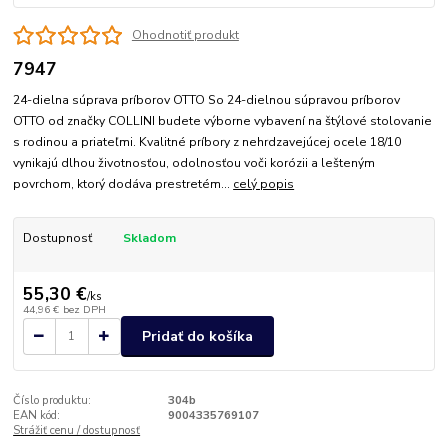
Ohodnotiť produkt
7947
24-dielna súprava príborov OTTO So 24-dielnou súpravou príborov
OTTO od značky COLLINI budete výborne vybavení na štýlové stolovanie
s rodinou a priateľmi. Kvalitné príbory z nehrdzavejúcej ocele 18/10
vynikajú dlhou životnosťou, odolnosťou voči korózii a lešteným
povrchom, ktorý dodáva prestretém...
celý popis
Dostupnosť
Skladom
55,30 €
/
ks
44,96 €
bez DPH
Pridať do košíka
Číslo produktu:
304b
EAN kód:
9004335769107
Strážiť cenu / dostupnosť