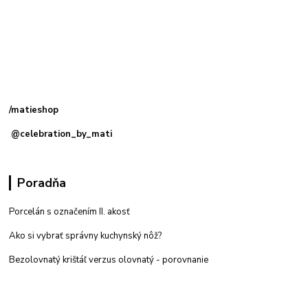
Kamenná
predajňa: Priemyselná 2, 949 01 Nitra
/matieshop
@celebration_by_mati
Poradňa
Porcelán s označením II. akosť
Ako si vybrať správny kuchynský nôž?
Bezolovnatý krištáľ verzus olovnatý -
porovnanie