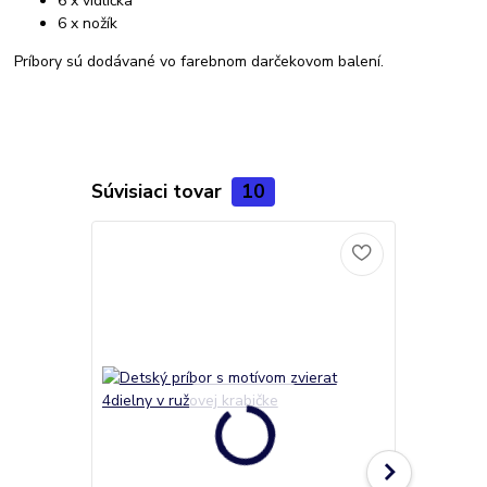
6 x vidlička
6 x nožík
Príbory sú dodávané vo farebnom darčekovom balení.
Súvisiaci tovar
10
Novinka