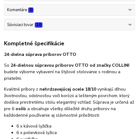
Komentáre
0
Súvisiaci tovar
10
Kompletné špecifikácie
24-dielna súprava príborov OTTO
So
24-dielnou súpravou príborov OTTO od značky COLLINI
budete výborne vybavení na štýlové stolovanie s rodinou a
priateľmi.
Kvalitné príbory z
nehrdzavejúcej ocele 18/10
vynikajú dlhou
životnosťou, odolnosťou voči korózii a lešteným povrchom, ktorý
dodáva prestretému stolu elegantný vzhľad. Súprava je určená až
pre 6
osôb
a obsahuje všetky dôležité druhy príborov na
každodenné používanie aj slávnostné príležitosti:
6 x kávová lyžička
6 x polievková lyžica