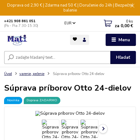
Doprava od 2,90 € | Zdarma nad 50 € | Doručenie do 24h | Bezpečné
balenie
0
ks
+421 908 861 051
EUR
za
0,00 €
(Po - Pia 7:30-15:30)
Menu
Hľadať
Úvod
varenie, pečenie
Súprava príborov Otto 24-dielov
Súprava príborov Otto 24-dielov
Novinka
Doprava ZADARMO