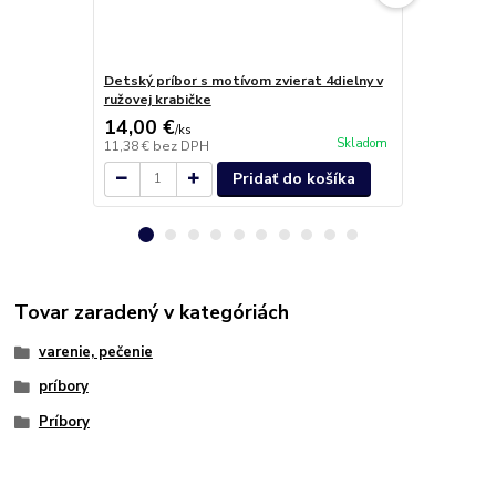
Detský príbor s motívom zvierat 4dielny v
Príbor Hotel
ružovej krabičke
14,00 €
0,60 €
/
ks
/
ks
Skladom
11,38 €
bez DPH
0,49 €
bez D
Pridať do košíka
Tovar zaradený v kategóriách
varenie, pečenie
príbory
Príbory