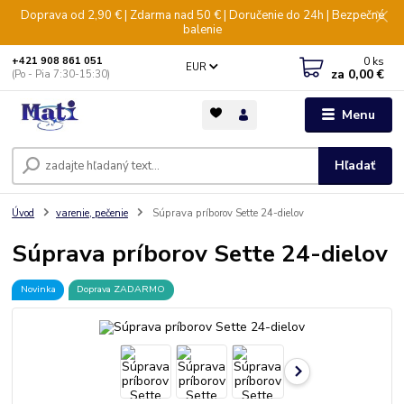
Doprava od 2,90 € | Zdarma nad 50 € | Doručenie do 24h | Bezpečné
balenie
0
ks
+421 908 861 051
EUR
za
0,00 €
(Po - Pia 7:30-15:30)
Menu
Hľadať
Úvod
varenie, pečenie
Súprava príborov Sette 24-dielov
Súprava príborov Sette 24-dielov
Novinka
Doprava ZADARMO