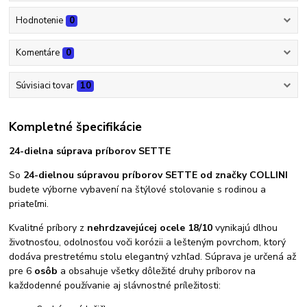
Hodnotenie
0
Komentáre
0
Súvisiaci tovar
10
Kompletné špecifikácie
24-dielna súprava príborov SETTE
So
24-dielnou súpravou príborov SETTE od značky COLLINI
budete výborne vybavení na štýlové stolovanie s rodinou a
priateľmi.
Kvalitné príbory z
nehrdzavejúcej ocele 18/10
vynikajú dlhou
životnosťou, odolnosťou voči korózii a lešteným povrchom, ktorý
dodáva prestretému stolu elegantný vzhľad. Súprava je určená až
pre 6
osôb
a obsahuje všetky dôležité druhy príborov na
každodenné používanie aj slávnostné príležitosti: