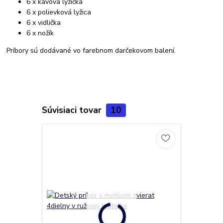
6 x kávová lyžička
6 x polievková lyžica
6 x vidlička
6 x nožík
Príbory sú dodávané vo farebnom darčekovom balení.
Súvisiaci tovar
10
Novinka