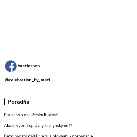
Kamenná
predajňa: Priemyselná 2, 949 01 Nitra
/matieshop
@celebration_by_mati
Poradňa
Porcelán s označením II. akosť
Ako si vybrať správny kuchynský nôž?
Bezolovnatý krištáľ verzus olovnatý -
porovnanie