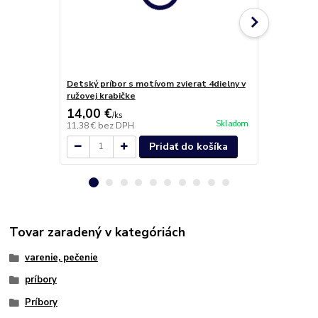
Detský príbor s motívom zvierat 4dielny v
Príbor Hotel
ružovej krabičke
14,00 €
0,60 €
/
ks
/
ks
Skladom
11,38 €
bez DPH
0,49 €
bez D
Pridať do košíka
Tovar zaradený v kategóriách
varenie, pečenie
príbory
Príbory