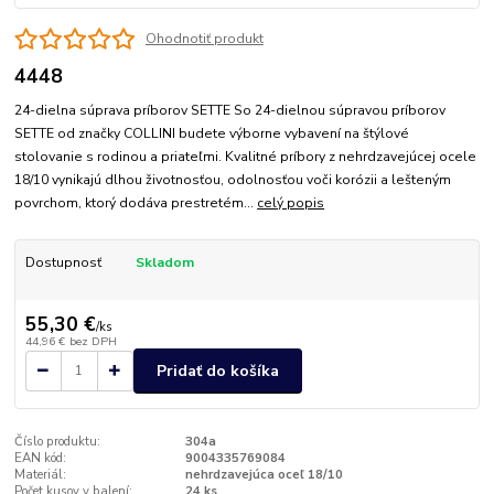
Ohodnotiť produkt
4448
24-dielna súprava príborov SETTE So 24-dielnou súpravou príborov
SETTE od značky COLLINI budete výborne vybavení na štýlové
stolovanie s rodinou a priateľmi. Kvalitné príbory z nehrdzavejúcej ocele
18/10 vynikajú dlhou životnosťou, odolnosťou voči korózii a lešteným
povrchom, ktorý dodáva prestretém...
celý popis
Dostupnosť
Skladom
55,30 €
/
ks
44,96 €
bez DPH
Pridať do košíka
Číslo produktu:
304a
EAN kód:
9004335769084
Materiál:
nehrdzavejúca oceľ 18/10
Počet kusov v balení:
24 ks