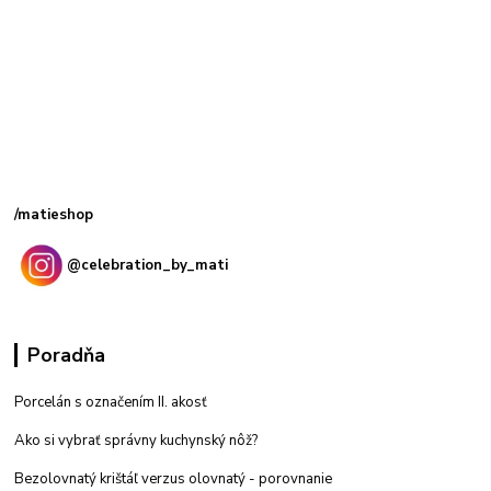
Kamenná
predajňa: Priemyselná 2, 949 01 Nitra
/matieshop
@celebration_by_mati
Poradňa
Porcelán s označením II. akosť
Ako si vybrať správny kuchynský nôž?
Bezolovnatý krištáľ verzus olovnatý -
porovnanie