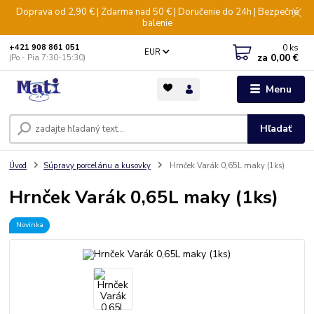
Doprava od 2,90 € | Zdarma nad 50 € | Doručenie do 24h | Bezpečné
balenie
0
ks
+421 908 861 051
EUR
za
0,00 €
(Po - Pia 7:30-15:30)
Menu
Hľadať
Úvod
Súpravy porcelánu a kusovky
Hrnček Varák 0,65L maky (1ks)
Hrnček Varák 0,65L maky (1ks)
Novinka