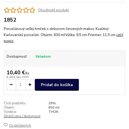
Ohodnotiť produkt
1852
Porcelánový veľký hrnček s dekorom červených makov. Kvalitný
Karlovarský porcelán. Objem: 630 mlVýška: 9,5 cm Priemer: 11,5 cm
celý
popis
Dostupnosť
Skladom
10,40 €
/
ks
8,46 €
bez DPH
Pridať do košíka
Číslo produktu:
299c
Objem:
650 ml
Výrobca:
THUN
Strážiť cenu / dostupnosť
Do obľúbených