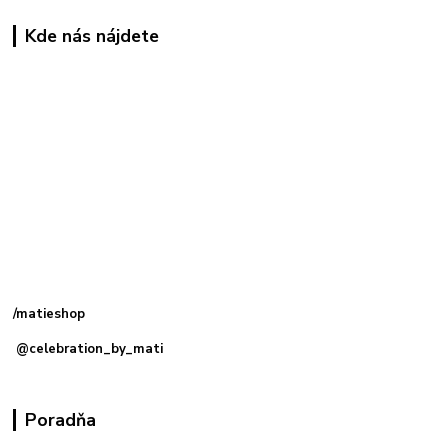
Kde nás nájdete
Kamenná
predajňa: Priemyselná 2, 949 01 Nitra
/matieshop
@celebration_by_mati
Poradňa