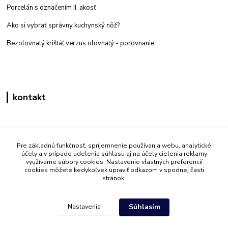
Porcelán s označením II. akosť
Ako si vybrať správny kuchynský nôž?
Bezolovnatý krištáľ verzus olovnatý -
porovnanie
kontakt
Zákaznícka podpora eshop mati
+421 908 861 051
Pre základnú funkčnosť, spríjemnenie používania webu, analytické
účely a v prípade udelenia súhlasu aj na účely cielenia reklamy
(Po - Pia 7:30-15:30)
využívame súbory cookies. Nastavenie vlastných preferencií
cookies môžete kedykoľvek upraviť odkazom v spodnej časti
info@mati.sk
stránok.
Súhlasím
Nastavenia