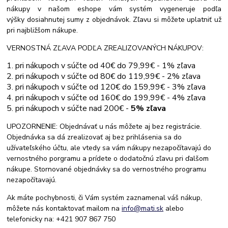
nákupy v našom eshope vám systém vygeneruje podľa
výšky dosiahnutej sumy z objednávok. Zľavu si môžete uplatniť už
pri najbližšom nákupe.
VERNOSTNÁ ZĽAVA PODĽA ZREALIZOVANÝCH NÁKUPOV:
1. pri nákupoch v súčte od 40€ do 79,99€ - 1% zľava
2. pri nákupoch v súčte od 80€ do 119,99€ - 2% zľava
3. pri nákupoch v súčte od 120€ do 159,99€ - 3% zľava
4. pri nákupoch v súčte od 160€ do 199,99€ - 4% zľava
5. pri nákupoch v súčte nad 200€ -
5% zľava
UPOZORNENIE: Objednávať u nás môžete aj bez registrácie.
Objednávka sa dá zrealizovať aj bez prihlásenia sa do
užívateľského účtu, ale vtedy sa vám nákupy nezapočítavajú do
vernostného porgramu a prídete o dodatočnú zľavu pri ďalšom
nákupe. Stornované objednávky sa do vernostného programu
nezapočítavajú.
Ak máte pochybnosti, či Vám systém zaznamenal váš nákup,
môžete nás kontaktovať mailom na
info@mati.sk
alebo
telefonicky na: +421 907 867 750