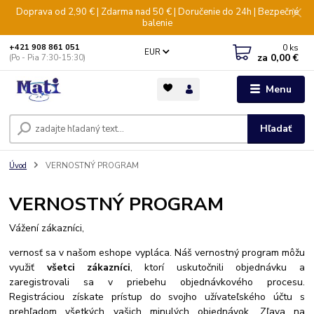
Doprava od 2,90 € | Zdarma nad 50 € | Doručenie do 24h | Bezpečné
balenie
0
ks
+421 908 861 051
EUR
za
0,00 €
(Po - Pia 7:30-15:30)
Menu
Hľadať
Úvod
VERNOSTNÝ PROGRAM
VERNOSTNÝ PROGRAM
Vážení zákazníci,
vernosť sa v našom eshope vypláca. Náš vernostný program môžu
využiť
všetci zákazníci
, ktorí uskutočnili objednávku a
zaregistrovali sa v priebehu objednávkového procesu.
Registráciou získate prístup do svojho užívateľského účtu s
prehľadom všetkých vašich minulých objednávok. Zľava na