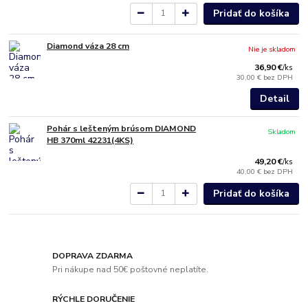
Pridať do košíka
Diamond váza 28 cm
Nie je skladom
36,90 €
/
ks
30,00 €
bez DPH
Detail
Pohár s lešteným brúsom DIAMOND
Skladom
HB 370ml 42231(4KS)
49,20 €
/
ks
40,00 €
bez DPH
Pridať do košíka
DOPRAVA ZDARMA
Pri nákupe nad 50€ poštovné neplatíte.
RÝCHLE DORUČENIE