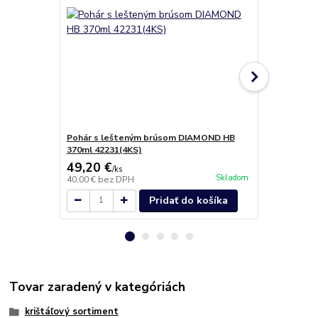
Pohár s lešteným brúsom DIAMOND HB
Pohár s le
370ml 42231(4KS)
380ml 42231
49,20 €
48,70 €
/
ks
/
k
Skladom
40,00 €
bez DPH
39,59 €
bez 
Pridať do košíka
Tovar zaradený v kategóriách
krištáľový sortiment