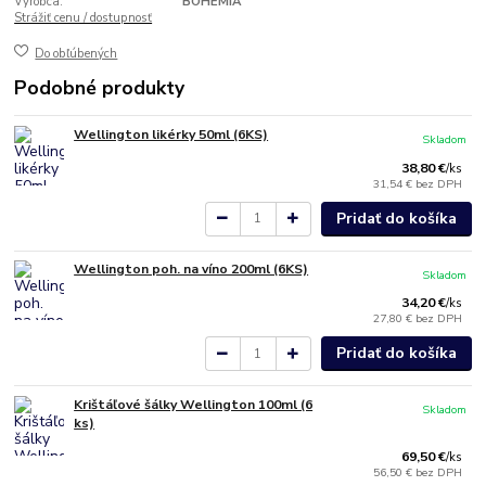
Výrobca:
BOHEMIA
Strážiť cenu / dostupnosť
Do obľúbených
Podobné produkty
Wellington likérky 50ml (6KS)
Skladom
38,80 €
/
ks
31,54 €
bez DPH
Pridať do košíka
Wellington poh. na víno 200ml (6KS)
Skladom
34,20 €
/
ks
27,80 €
bez DPH
Pridať do košíka
Krištáľové šálky Wellington 100ml (6
Skladom
ks)
69,50 €
/
ks
56,50 €
bez DPH