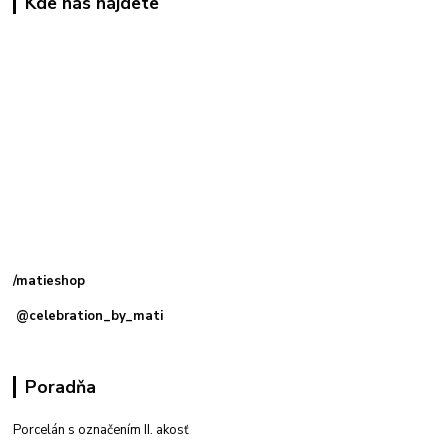
Kde nás nájdete
Kamenná
predajňa: Priemyselná 2, 949 01 Nitra
/matieshop
@celebration_by_mati
Poradňa
Porcelán s označením II. akosť