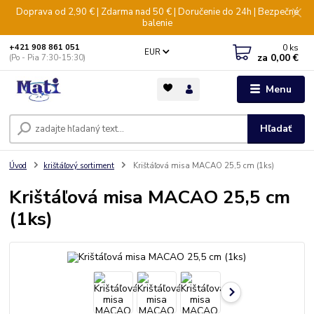
Doprava od 2,90 € | Zdarma nad 50 € | Doručenie do 24h | Bezpečné
balenie
0
ks
+421 908 861 051
EUR
za
0,00 €
(Po - Pia 7:30-15:30)
Menu
Hľadať
Úvod
krištáľový sortiment
Krištáľová misa MACAO 25,5 cm (1ks)
Krištáľová misa MACAO 25,5 cm
(1ks)