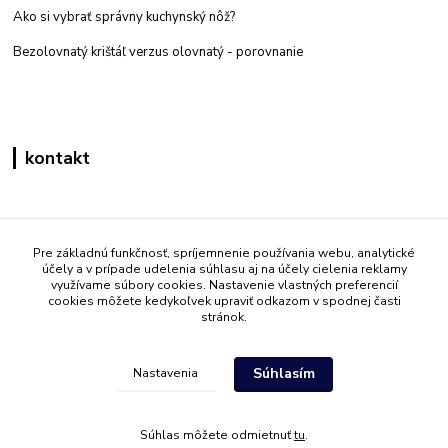
Ako si vybrať správny kuchynský nôž?
Bezolovnatý krištáľ verzus olovnatý -
porovnanie
kontakt
Zákaznícka podpora eshop mati
+421 908 861 051
Pre základnú funkčnosť, spríjemnenie používania webu, analytické
účely a v prípade udelenia súhlasu aj na účely cielenia reklamy
(Po - Pia 7:30-15:30)
využívame súbory cookies. Nastavenie vlastných preferencií
cookies môžete kedykoľvek upraviť odkazom v spodnej časti
info@mati.sk
stránok.
Súhlasím
Nastavenia
Súhlas môžete odmietnuť
tu
.