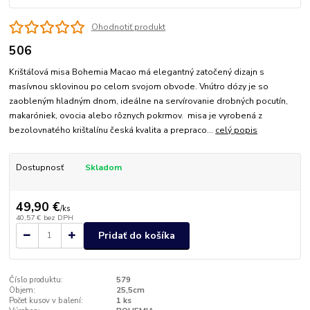
Ohodnotiť produkt
506
Krištáľová misa Bohemia Macao má elegantný zatočený dizajn s
masívnou sklovinou po celom svojom obvode. Vnútro dózy je so
zaobleným hladným dnom, ideálne na servírovanie drobných pocutín,
makaróniek, ovocia alebo rôznych pokrmov. misa je vyrobená z
bezolovnatého krištalínu česká kvalita a prepraco...
celý popis
Dostupnosť
Skladom
49,90 €
/
ks
40,57 €
bez DPH
Pridať do košíka
Číslo produktu:
579
Objem:
25,5cm
Počet kusov v balení:
1 ks