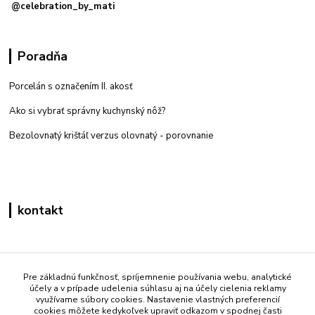
@celebration_by_mati
Poradňa
Porcelán s označením II. akosť
Ako si vybrať správny kuchynský nôž?
Bezolovnatý krištáľ verzus olovnatý -
porovnanie
kontakt
Zákaznícka podpora eshop mati
+421 908 861 051
Pre základnú funkčnosť, spríjemnenie používania webu, analytické
účely a v prípade udelenia súhlasu aj na účely cielenia reklamy
(Po - Pia 7:30-15:30)
využívame súbory cookies. Nastavenie vlastných preferencií
cookies môžete kedykoľvek upraviť odkazom v spodnej časti