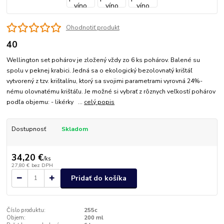
Ohodnotiť produkt
40
Wellington set pohárov je zložený vždy zo 6 ks pohárov. Balené su
spolu v peknej krabici. Jedná sa o ekologický bezolovnatý krištáľ
vytvorený z tzv. krištalínu, ktorý sa svojimi parametrami vyrovná 24%-
nému olovnatému krištáľu. Je možné si vybrať z rôznych veľkostí pohárov
podľa objemu: - likérky ...
celý popis
Dostupnosť
Skladom
34,20 €
/
ks
27,80 €
bez DPH
Pridať do košíka
Číslo produktu:
255c
Objem:
200 ml