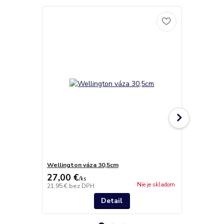
Wellington váza 30,5cm
Wellington l
27,00 €
38,80 €
/
ks
/
k
Nie je skladom
21,95 €
bez DPH
31,54 €
bez 
Detail