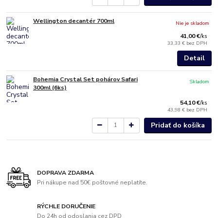
Wellington decantér 700ml
Nie je skladom
41,00 €
/
ks
33,33 €
bez DPH
Detail
Bohemia Crystal Set pohárov Safari
Skladom
300ml (6ks)
54,10 €
/
ks
43,98 €
bez DPH
Pridať do košíka
DOPRAVA ZDARMA
Pri nákupe nad 50€ poštovné neplatíte.
RÝCHLE DORUČENIE
Do 24h od odoslania cez DPD