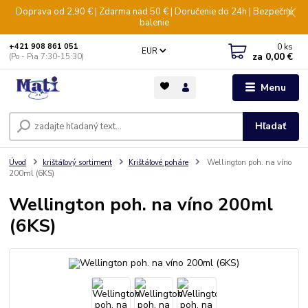
Doprava od 2,90 € | Zdarma nad 50 € | Doručenie do 24h | Bezpečné
balenie
0
ks
+421 908 861 051
EUR
za
0,00 €
(Po - Pia 7:30-15:30)
Menu
Hľadať
Úvod
krištáľový sortiment
Krištáľové poháre
Wellington poh. na víno
200ml (6KS)
Wellington poh. na víno 200ml
(6KS)