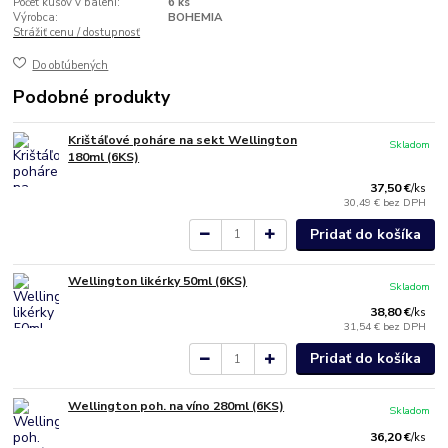
Počet kusov v balení:
6 ks
Výrobca:
BOHEMIA
Strážiť cenu / dostupnosť
Do obľúbených
Podobné produkty
Krištáľové poháre na sekt Wellington
Skladom
180ml (6KS)
37,50 €
/
ks
30,49 €
bez DPH
Pridať do košíka
Wellington likérky 50ml (6KS)
Skladom
38,80 €
/
ks
31,54 €
bez DPH
Pridať do košíka
Wellington poh. na víno 280ml (6KS)
Skladom
36,20 €
/
ks