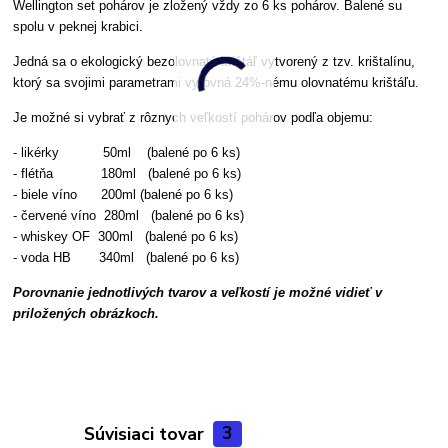
Wellington set pohárov je zložený vždy zo 6 ks pohárov. Balené su
spolu v peknej krabici.
Jedná sa o ekologický bezolovnatý krištáľ vytvorený z tzv. krištalínu,
ktorý sa svojimi parametrami vyrovná 24%-nému olovnatému krištáľu.
Je možné si vybrať z rôznych veľkostí pohárov podľa objemu:
- likérky 50ml (balené po 6 ks)
- flétňa 180ml (balené po 6 ks)
- biele víno 200ml
(balené po 6 ks)
- červené víno 280ml
(balené po 6 ks)
- whiskey OF 300ml (balené po 6 ks)
- voda HB 340ml (balené po 6 ks)
Porovnanie jednotlivých tvarov a veľkostí je možné vidieť v
priložených obrázkoch.
Súvisiaci tovar
3