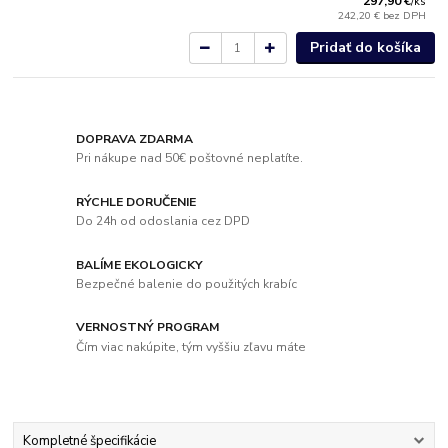
297,90 €
/
ks
242,20 €
bez DPH
Pridať do košíka
DOPRAVA ZDARMA
Pri nákupe nad 50€ poštovné neplatíte.
RÝCHLE DORUČENIE
Do 24h od odoslania cez DPD
BALÍME EKOLOGICKY
Bezpečné balenie do použitých krabíc
VERNOSTNÝ PROGRAM
Čím viac nakúpite, tým vyššiu zľavu máte
Kompletné špecifikácie