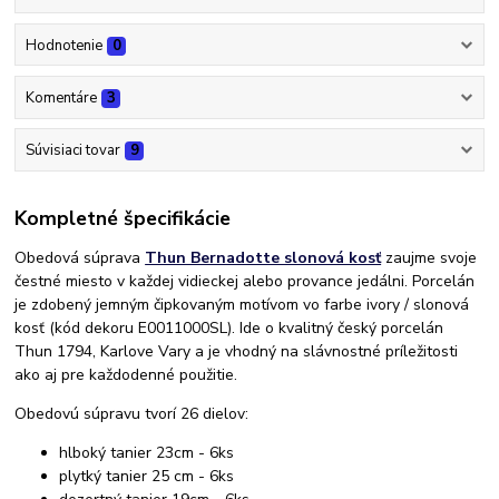
Hodnotenie
0
Komentáre
3
Súvisiaci tovar
9
Kompletné špecifikácie
Obedová súprava
Thun Bernadotte slonová kosť
zaujme svoje
čestné miesto v každej vidieckej alebo provance jedálni. Porcelán
je zdobený jemným čipkovaným motívom vo farbe ivory / slonová
kosť (kód dekoru E0011000SL). Ide o kvalitný český porcelán
Thun 1794, Karlove Vary a je vhodný na slávnostné príležitosti
ako aj pre každodenné použitie.
Obedovú súpravu tvorí 26 dielov:
hlboký tanier 23cm - 6ks
plytký tanier 25 cm - 6ks