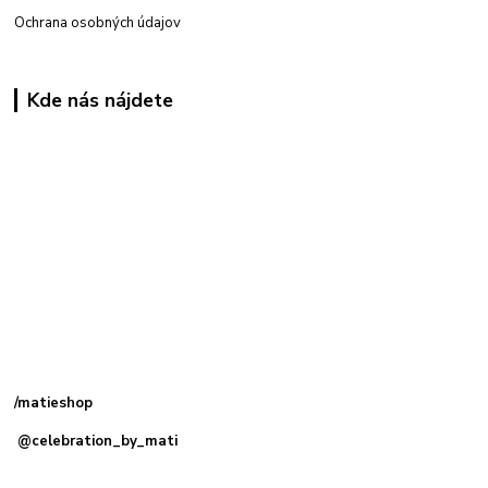
Ochrana osobných údajov
Kde nás nájdete
Kamenná
predajňa: Priemyselná 2, 949 01 Nitra
/matieshop
@celebration_by_mati