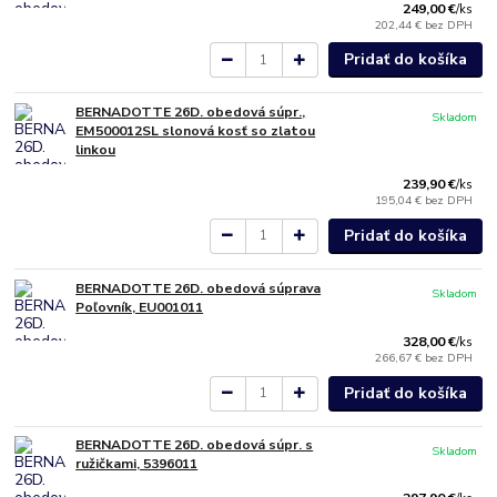
249,00 €
/
ks
202,44 €
bez DPH
Pridať do košíka
BERNADOTTE 26D. obedová súpr.,
Skladom
EM500012SL slonová kosť so zlatou
linkou
239,90 €
/
ks
195,04 €
bez DPH
Pridať do košíka
BERNADOTTE 26D. obedová súprava
Skladom
Poľovník, EU001011
328,00 €
/
ks
266,67 €
bez DPH
Pridať do košíka
BERNADOTTE 26D. obedová súpr. s
Skladom
ružičkami, 5396011