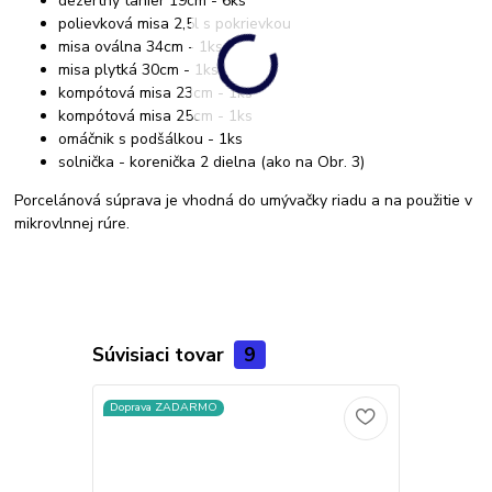
dezertný tanier 19cm - 6ks
polievková misa 2,5l s pokrievkou
misa oválna 34cm - 1ks
misa plytká 30cm - 1ks
kompótová misa 23cm - 1ks
kompótová misa 25cm - 1ks
omáčnik s podšálkou - 1ks
solnička - korenička 2 dielna (ako na Obr. 3)
Porcelánová súprava je vhodná do umývačky riadu a na použitie v
mikrovlnnej rúre.
Súvisiaci tovar
9
Doprava ZADARMO
Akcia
Novinka