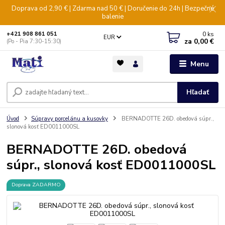
Doprava od 2,90 € | Zdarma nad 50 € | Doručenie do 24h | Bezpečné
balenie
0
ks
+421 908 861 051
EUR
za
0,00 €
(Po - Pia 7:30-15:30)
Menu
Hľadať
Úvod
Súpravy porcelánu a kusovky
BERNADOTTE 26D. obedová súpr.,
slonová kosť ED0011000SL
BERNADOTTE 26D. obedová
súpr., slonová kosť ED0011000SL
Doprava ZADARMO