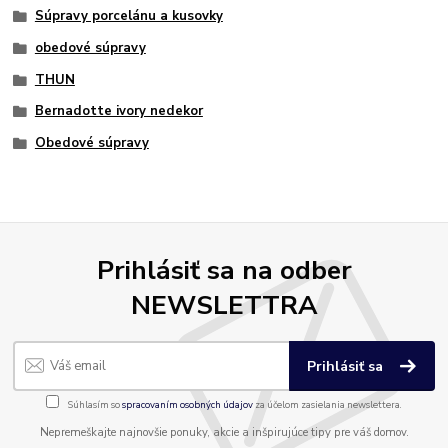
Súpravy porcelánu a kusovky
obedové súpravy
THUN
Bernadotte ivory nedekor
Obedové súpravy
Prihlásiť sa na odber
NEWSLETTRA
Prihlásiť sa
Súhlasím so
spracovaním osobných údajov
za účelom zasielania newslettera.
Nepremeškajte najnovšie ponuky, akcie a inšpirujúce tipy pre váš domov.