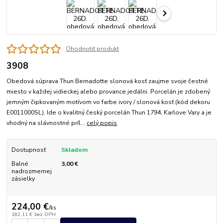
Ohodnotiť produkt
3908
Obedová súprava Thun Bernadotte slonová kosť zaujme svoje čestné
miesto v každej vidieckej alebo provance jedálni. Porcelán je zdobený
jemným čipkovaným motívom vo farbe ivory / slonová kosť (kód dekoru
E0011000SL). Ide o kvalitný český porcelán Thun 1794, Karlove Vary a je
vhodný na slávnostné príl...
celý popis
Dostupnosť
Skladom
Balné
3,00 €
nadrozmernej
zásielky
224,00 €
/
ks
182,11 €
bez DPH