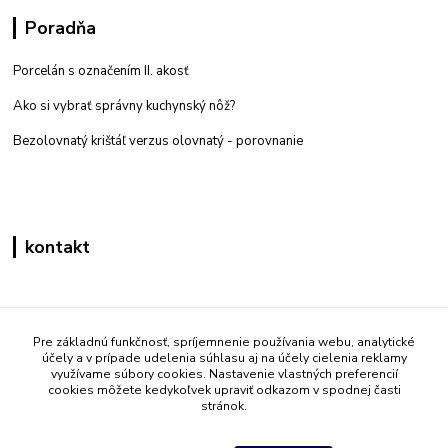
Poradňa
Porcelán s označením II. akosť
Ako si vybrať správny kuchynský nôž?
Bezolovnatý krištáľ verzus olovnatý -
porovnanie
kontakt
Zákaznícka podpora eshop mati
+421 908 861 051
Pre základnú funkčnosť, spríjemnenie používania webu, analytické
účely a v prípade udelenia súhlasu aj na účely cielenia reklamy
(Po - Pia 7:30-15:30)
využívame súbory cookies. Nastavenie vlastných preferencií
cookies môžete kedykoľvek upraviť odkazom v spodnej časti
info@mati.sk
stránok.