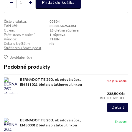
Pridať do košíka
Číslo produktu:
00804
EAN kód:
8590154254364
Objem:
26 dielna súprava
Počet kusov v balení:
1 súprava
Výrobca:
THUN
Dekor s kryštálmi:
nie
Strážiť cenu / dostupnosť
Do obľúbených
Podobné produkty
BERNADOTTE 26D. obedová súpr.,
Nie je skladom
EM311021 biela s platinovou linkou
238,50 €
/
ks
193,90 €
bez DPH
Detail
BERNADOTTE 26D. obedová súpr.,
Skladom
EM500012 biela so zlatou linkou