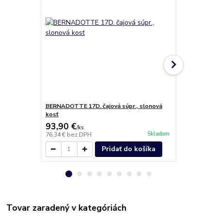
BERNADOTTE 17D. čajová súpr., slonová
BERNADOTTE
kosť
slonová kos
93,90 €
46,80 €
/
ks
/
k
Skladom
76,34 €
bez DPH
38,05 €
bez 
Pridať do košíka
Tovar zaradený v kategóriách